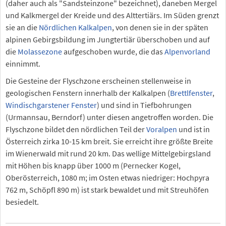
(daher auch als "Sandsteinzone" bezeichnet), daneben Mergel
und Kalkmergel der Kreide und des Alttertiärs. Im Süden grenzt
sie an die
Nördlichen Kalkalpen
, von denen sie in der späten
alpinen Gebirgsbildung im Jungtertiär überschoben und auf
die
Molassezone
aufgeschoben wurde, die das
Alpenvorland
einnimmt.
Die Gesteine der Flyschzone erscheinen stellenweise in
geologischen Fenstern innerhalb der Kalkalpen (
Brettlfenster
,
Windischgarstener Fenster
) und sind in Tiefbohrungen
(Urmannsau, Berndorf) unter diesen angetroffen worden. Die
Flyschzone bildet den nördlichen Teil der
Voralpen
und ist in
Österreich zirka 10-15 km breit. Sie erreicht ihre größte Breite
im Wienerwald mit rund 20 km. Das wellige Mittelgebirgsland
mit Höhen bis knapp über 1000 m (Pernecker Kogel,
Oberösterreich, 1080 m; im Osten etwas niedriger: Hochpyra
762 m, Schöpfl 890 m) ist stark bewaldet und mit Streuhöfen
besiedelt.