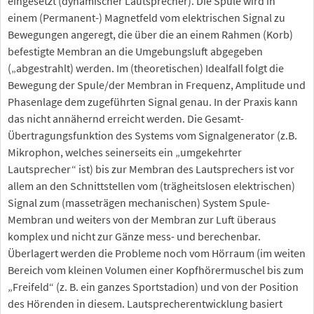
eingesetzt (dynamischer Lautsprecher). Die Spule wird in
einem (Permanent-) Magnetfeld vom elektrischen Signal zu
Bewegungen angeregt, die über die an einem Rahmen (Korb)
befestigte Membran an die Umgebungsluft abgegeben
(„abgestrahlt) werden. Im (theoretischen) Idealfall folgt die
Bewegung der Spule/der Membran in Frequenz, Amplitude und
Phasenlage dem zugeführten Signal genau. In der Praxis kann
das nicht annähernd erreicht werden. Die Gesamt-
Übertragungsfunktion des Systems vom Signalgenerator (z.B.
Mikrophon, welches seinerseits ein „umgekehrter
Lautsprecher“ ist) bis zur Membran des Lautsprechers ist vor
allem an den Schnittstellen vom (trägheitslosen elektrischen)
Signal zum (masseträgen mechanischen) System Spule-
Membran und weiters von der Membran zur Luft überaus
komplex und nicht zur Gänze mess- und berechenbar.
Überlagert werden die Probleme noch vom Hörraum (im weiten
Bereich vom kleinen Volumen einer Kopfhörermuschel bis zum
„Freifeld“ (z. B. ein ganzes Sportstadion) und von der Position
des Hörenden in diesem. Lautsprecherentwicklung basiert