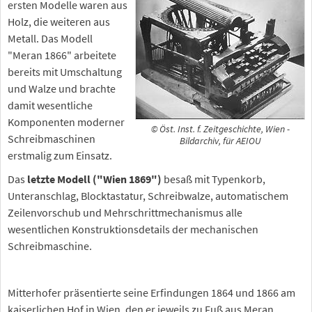
ersten Modelle waren aus
Holz, die weiteren aus
Metall. Das Modell
"Meran 1866" arbeitete
bereits mit Umschaltung
und Walze und brachte
damit wesentliche
Komponenten moderner
© Öst. Inst. f. Zeitgeschichte, Wien -
Schreibmaschinen
Bildarchiv, für AEIOU
erstmalig zum Einsatz.
Das
letzte Modell ("Wien 1869")
besaß mit Typenkorb,
Unteranschlag, Blocktastatur, Schreibwalze, automatischem
Zeilenvorschub und Mehrschrittmechanismus alle
wesentlichen Konstruktionsdetails der mechanischen
Schreibmaschine.
Mitterhofer präsentierte seine Erfindungen 1864 und 1866 am
kaiserlichen Hof in Wien, den er jeweils zu Fuß aus Meran