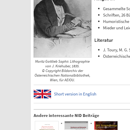
Gesammelte Sch
Schriften, 26 
Humoristische 
Mieder und Lei
Literatur
J. Toury, M. G.
Österreichisch
Moritz Gottlieb Saphir. Lithographie
von J. Kriehuber, 1835.
© Copyright Bildarchiv der
Österreichischen Nationalbibliothek,
Wien, für AEIOU.
Short version in English
Andere interessante NID Beiträge
*
*