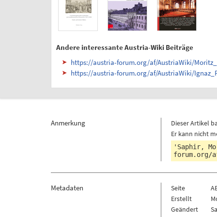
Andere interessante Austria-Wiki Beiträge
https://austria-forum.org/af/AustriaWiki/Moritz
https://austria-forum.org/af/AustriaWiki/Ignaz_
Anmerkung
Dieser Artikel b
Er kann nicht m
'Saphir, Mo
forum.org/a
Metadaten
Seite
A
Erstellt
Mo
Geändert
Sa