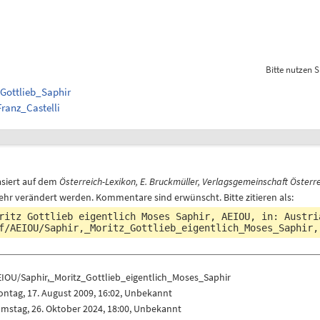
Bitte nutzen S
_Gottlieb_Saphir
Franz_Castelli
asiert auf dem
Österreich-Lexikon, E. Bruckmüller, Verlagsgemeinschaft Österre
ehr verändert werden. Kommentare sind erwünscht. Bitte zitieren als:
ritz Gottlieb eigentlich Moses Saphir, AEIOU, in: Austr
f/AEIOU/Saphir,_Moritz_Gottlieb_eigentlich_Moses_Saphir
,
EIOU/Saphir,_Moritz_Gottlieb_eigentlich_Moses_Saphir
ntag, 17. August 2009, 16:02, Unbekannt
mstag, 26. Oktober 2024, 18:00, Unbekannt