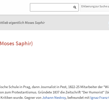
Erklaerung zur Suche 
ttlieb eigentlich Moses Saphir
h Moses Saphir)
)
ische Schule in Prag, dann Journalist in Pest, 1822-25 Mitarbeiter der "W
on zum Protestantismus. Gründete 1837 die Zeitschrift "Der Humorist" (bi
 Kritiken wurde. Gegner von
Johann Nestroy
, befreundet mit
Ignaz Franz 