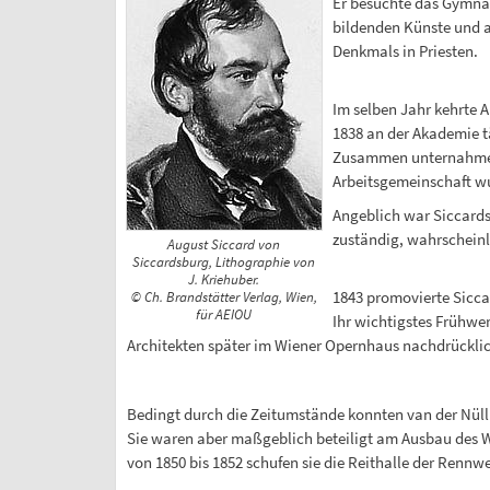
Er besuchte das Gymnas
bildenden Künste und a
Denkmals in Priesten.
Im selben Jahr kehrte A
1838 an der Akademie 
Zusammen unternahmen s
Arbeitsgemeinschaft w
Angeblich war Siccardsb
zuständig, wahrscheinli
August Siccard von
Siccardsburg, Lithographie von
J. Kriehuber.
1843 promovierte Sicca
© Ch. Brandstätter Verlag, Wien,
für AEIOU
Ihr wichtigstes Frühwer
Architekten später im Wiener Opernhaus nachdrücklic
Bedingt durch die Zeitumstände konnten van der Nüll
Sie waren aber maßgeblich beteiligt am Ausbau des 
von 1850 bis 1852 schufen sie die Reithalle der Rennw