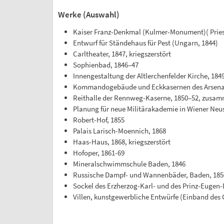
Werke (Auswahl)
Kaiser Franz-Denkmal (Kulmer-Monument)( Priest
Entwurf für Ständehaus für Pest (Ungarn, 1844)
Carltheater, 1847, kriegszerstört
Sophienbad, 1846–47
Innengestaltung der Altlerchenfelder Kirche, 184
Kommandogebäude und Eckkasernen des Arsenal
Reithalle der Rennweg-Kaserne, 1850–52, zusam
Planung für neue Militärakademie in Wiener Neu
Robert-Hof, 1855
Palais Larisch-Moennich, 1868
Haas-Haus, 1868, kriegszerstört
Hofoper, 1861-69
Mineralschwimmschule Baden, 1846
Russische Dampf- und Wannenbäder, Baden, 185
Sockel des Erzherzog-Karl- und des Prinz-Eugen
Villen, kunstgewerbliche Entwürfe (Einband des 