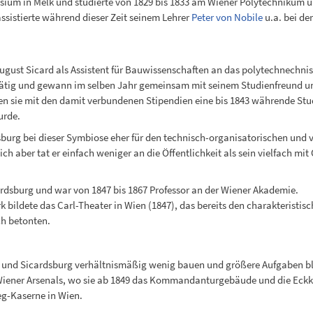
ium in Melk und studierte von 1829 bis 1833 am Wiener Polytechnikum u
ssistierte während dieser Zeit seinem Lehrer
Peter von Nobile
u.a. bei de
ugust Sicard als Assistent für Bauwissenschaften an das polytechnechnisc
tätig und gewann im selben Jahr gemeinsam mit seinem Studienfreund 
ie mit den damit verbundenen Stipendien eine bis 1843 währende Studi
urde.
urg bei dieser Symbiose eher für den technisch-organisatorischen und va
ch aber tat er einfach weniger an die Öffentlichkeit als sein vielfach mi
rdsburg und war von 1847 bis 1867 Professor an der Wiener Akademie.
k bildete das Carl-Theater in Wien (1847), das bereits den charakteristis
h betonten.
 und Sicardsburg verhältnismäßig wenig bauen und größere Aufgaben bli
Wiener Arsenals, wo sie ab 1849 das Kommandanturgebäude und die Eckka
eg-Kaserne in Wien.