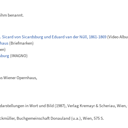
h ihm benannt.
 Sicard von Sicardsburg und Eduard van der Nüll, 1861-1869
(Video Alb
rhaus
(Briefmarken)
en)
dsburg
(IMAGNO)
Das Wiener Opernhaus,
darstellungen in Wort und Bild (1987), Verlag Kremayr & Scheriau, Wien,
uckmüller, Buchgemeinschaft Donauland (u.a.), Wien, 575 S.