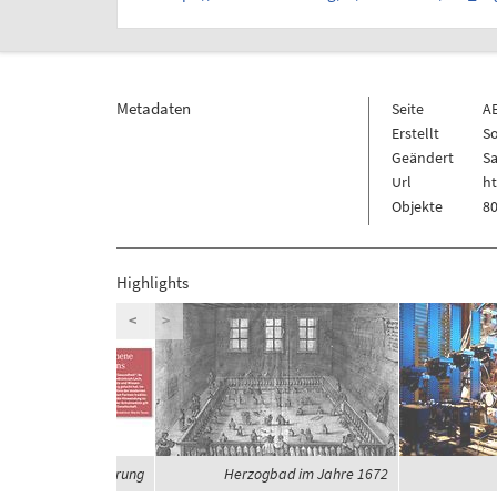
Metadaten
Seite
A
Erstellt
So
Geändert
Sa
Url
ht
Objekte
80
Highlights
<
>
eit und Globalisierung
Herzogbad im Jahre 1672