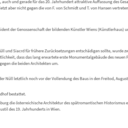
ie, auch und gerade für das 20. Jahrhundert attraktive Auffassung des G
etzt aber nicht gegen die von F. von Schmidt und T. von Hansen vertreten
ident der Genossenschaft der bildenden Künstler Wiens (Künstlerhaus) u
Nüll und Siacrd für frühere Zurücksetzungen entschädigen sollte, wurde
tlichkeit, dass das lang erwartete erste Monumentalgebäude des neuen 
 gegen die beiden Architekten um.
er Nüll letztlich noch vor der Vollendung des Baus in den Freitod, Augus
dhof bestattet.
urg die österreichische Architektur des spätromantischen Historismus e
ustil des 19. Jahrhunderts in Wien.