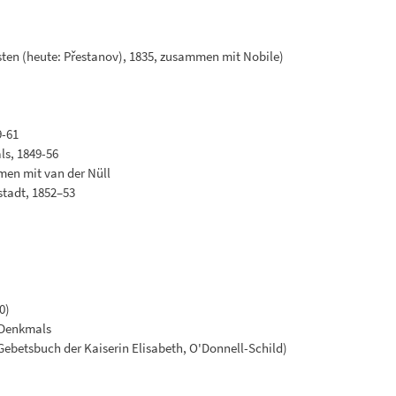
en (heute: Přestanov), 1835, zusammen mit Nobile)
9-61
s, 1849-56
men mit van der Nüll
stadt, 1852–53
0)
-Denkmals
Gebetsbuch der Kaiserin Elisabeth, O'Donnell-Schild)