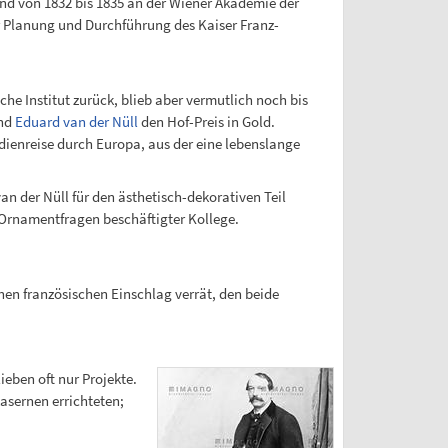
nd von 1832 bis 1835 an der Wiener Akademie der
r Planung und Durchführung des Kaiser Franz-
he Institut zurück, blieb aber vermutlich noch bis
und
Eduard van der Nüll
den Hof-Preis in Gold.
enreise durch Europa, aus der eine lebenslange
n der Nüll für den ästhetisch-dekorativen Teil
t Ornamentfragen beschäftigter Kollege.
chen französischen Einschlag verrät, den beide
eben oft nur Projekte.
sernen errichteten;