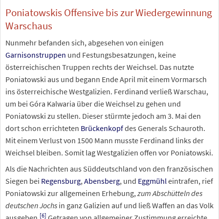
Poniatowskis Offensive bis zur Wiedergewinnung
Warschaus
Nunmehr befanden sich, abgesehen von einigen
Garnisonstruppen
und Festungsbesatzungen, keine
österreichischen Truppen rechts der Weichsel. Das nutzte
Poniatowski aus und begann Ende April mit einem Vormarsch
ins österreichische Westgalizien. Ferdinand verließ Warschau,
um bei Góra Kalwaria über die Weichsel zu gehen und
Poniatowski zu stellen. Dieser stürmte jedoch am 3. Mai den
dort schon errichteten
Brückenkopf
des Generals Schauroth.
Mit einem Verlust von 1500 Mann musste Ferdinand links der
Weichsel bleiben. Somit lag Westgalizien offen vor Poniatowski.
Als die Nachrichten aus Süddeutschland von den französischen
Siegen bei
Regensburg
,
Abensberg
, und
Eggmühl
eintrafen, rief
Poniatowski zur allgemeinen Erhebung,
zum Abschütteln des
deutschen Jochs
in ganz Galizien auf und ließ Waffen an das Volk
[
6
]
ausgeben.
Getragen von allgemeiner Zustimmung erreichte