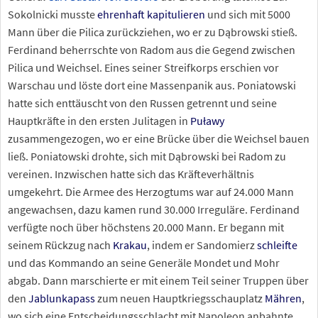
Sokolnicki musste
ehrenhaft kapitulieren
und sich mit 5000
Mann über die Pilica zurückziehen, wo er zu Dąbrowski stieß.
Ferdinand beherrschte von Radom aus die Gegend zwischen
Pilica und Weichsel. Eines seiner Streifkorps erschien vor
Warschau und löste dort eine Massenpanik aus. Poniatowski
hatte sich enttäuscht von den Russen getrennt und seine
Hauptkräfte in den ersten Julitagen in
Puławy
zusammengezogen, wo er eine Brücke über die Weichsel bauen
ließ. Poniatowski drohte, sich mit Dąbrowski bei Radom zu
vereinen. Inzwischen hatte sich das Kräfteverhältnis
umgekehrt. Die Armee des Herzogtums war auf 24.000 Mann
angewachsen, dazu kamen rund 30.000 Irreguläre. Ferdinand
verfügte noch über höchstens 20.000 Mann. Er begann mit
seinem Rückzug nach
Krakau
, indem er Sandomierz
schleifte
und das Kommando an seine Generäle Mondet und Mohr
abgab. Dann marschierte er mit einem Teil seiner Truppen über
den
Jablunkapass
zum neuen Hauptkriegsschauplatz
Mähren
,
wo sich eine Entscheidungsschlacht mit Napoleon anbahnte.