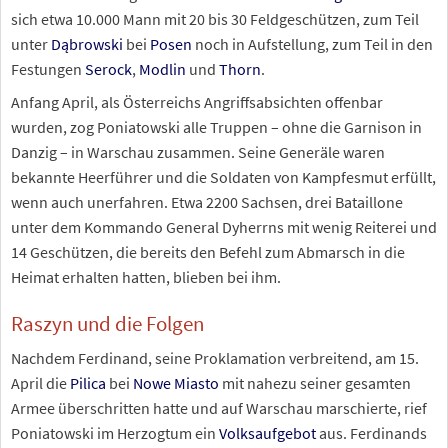
sich etwa 10.000 Mann mit 20 bis 30 Feldgeschützen, zum Teil
unter
Dąbrowski
bei
Posen
noch in Aufstellung, zum Teil in den
Festungen
Serock
,
Modlin
und
Thorn
.
Anfang April, als Österreichs Angriffsabsichten offenbar
wurden, zog Poniatowski alle Truppen – ohne die Garnison in
Danzig – in Warschau zusammen. Seine Generäle waren
bekannte Heerführer und die Soldaten von Kampfesmut erfüllt,
wenn auch unerfahren. Etwa 2200 Sachsen, drei Bataillone
unter dem Kommando General Dyherrns mit wenig Reiterei und
14 Geschützen, die bereits den Befehl zum Abmarsch in die
Heimat erhalten hatten, blieben bei ihm.
Raszyn und die Folgen
Nachdem Ferdinand, seine Proklamation verbreitend, am 15.
April die
Pilica
bei
Nowe Miasto
mit nahezu seiner gesamten
Armee überschritten hatte und auf Warschau marschierte, rief
Poniatowski im Herzogtum ein
Volksaufgebot
aus. Ferdinands