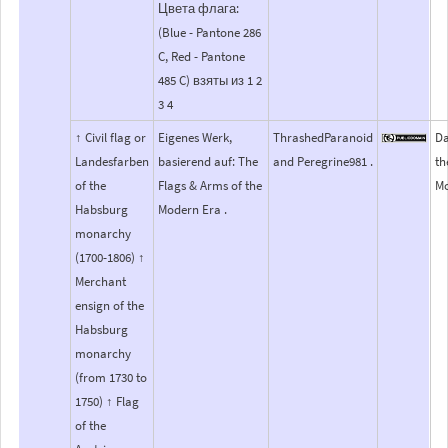
Цвета флага:
(Blue - Pantone 286
C, Red - Pantone
485 C) взяты из 1 2
3 4
↑ Civil flag or
Eigenes Werk,
ThrashedParanoid
Da
Landesfarben
basierend auf: The
and Peregrine981 .
th
of the
Flags & Arms of the
Mo
Habsburg
Modern Era .
monarchy
(1700-1806) ↑
Merchant
ensign of the
Habsburg
monarchy
(from 1730 to
1750) ↑ Flag
of the