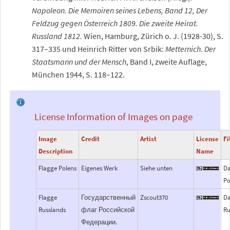
Napoleon. Die Memoiren seines Lebens, Band 12, Der
Feldzug gegen Österreich 1809. Die zweite Heirat.
Russland 1812.
Wien, Hamburg, Zürich o.
J. (1928-30), S.
317–335 und Heinrich Ritter von Srbik:
Metternich. Der
Staatsmann und der Mensch
, Band I, zweite Auflage,
München 1944, S. 118–122.
License Information of Images on page
Image
Credit
Artist
License
Fi
Description
Name
Flagge Polens
Eigenes Werk
Siehe unten
Da
Po
Flagge
Государственный
Zscout370
Da
Russlands
флаг Российской
Ru
Федерации.