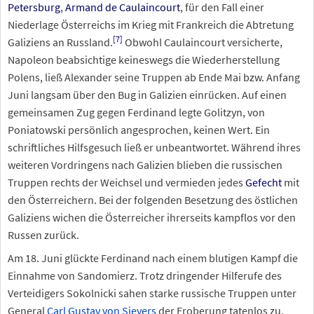
Petersburg
,
Armand de Caulaincourt
, für den Fall einer
Niederlage Österreichs im Krieg mit Frankreich die Abtretung
[
7
]
Galiziens an Russland.
Obwohl Caulaincourt versicherte,
Napoleon beabsichtige keineswegs die Wiederherstellung
Polens, ließ Alexander seine Truppen ab Ende Mai bzw. Anfang
Juni langsam über den Bug in Galizien einrücken. Auf einen
gemeinsamen Zug gegen Ferdinand legte Golitzyn, von
Poniatowski persönlich angesprochen, keinen Wert. Ein
schriftliches Hilfsgesuch ließ er unbeantwortet. Während ihres
weiteren Vordringens nach Galizien blieben die russischen
Truppen rechts der Weichsel und vermieden jedes
Gefecht
mit
den Österreichern. Bei der folgenden Besetzung des östlichen
Galiziens wichen die Österreicher ihrerseits kampflos vor den
Russen zurück.
Am 18. Juni glückte Ferdinand nach einem blutigen Kampf die
Einnahme von Sandomierz. Trotz dringender Hilferufe des
Verteidigers Sokolnicki sahen starke russische Truppen unter
General
Carl Gustav von Sievers
der Eroberung tatenlos zu.