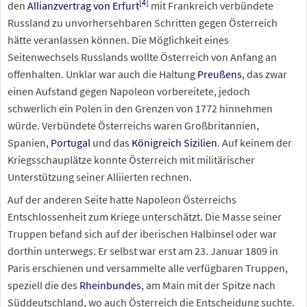
[
4
]
den
Allianzvertrag von Erfurt
mit Frankreich verbündete
Russland zu unvorhersehbaren Schritten gegen Österreich
hätte veranlassen können. Die Möglichkeit eines
Seitenwechsels Russlands wollte Österreich von Anfang an
offenhalten. Unklar war auch die Haltung
Preußens
, das zwar
einen Aufstand gegen Napoleon vorbereitete, jedoch
schwerlich ein Polen in den Grenzen von 1772 hinnehmen
würde. Verbündete Österreichs waren Großbritannien,
Spanien,
Portugal
und das
Königreich Sizilien
. Auf keinem der
Kriegsschauplätze konnte Österreich mit militärischer
Unterstützung seiner Alliierten rechnen.
Auf der anderen Seite hatte Napoleon Österreichs
Entschlossenheit zum Kriege unterschätzt. Die Masse seiner
Truppen befand sich auf der iberischen Halbinsel oder war
dorthin unterwegs. Er selbst war erst am 23. Januar 1809 in
Paris erschienen und versammelte alle verfügbaren Truppen,
speziell die des
Rheinbundes
, am Main mit der Spitze nach
Süddeutschland, wo auch Österreich die Entscheidung suchte.