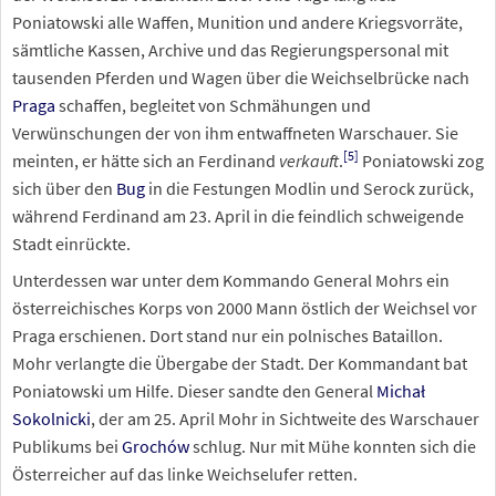
Poniatowski alle Waffen, Munition und andere Kriegsvorräte,
sämtliche Kassen, Archive und das Regierungspersonal mit
tausenden Pferden und Wagen über die Weichselbrücke nach
Praga
schaffen, begleitet von Schmähungen und
Verwünschungen der von ihm entwaffneten Warschauer. Sie
[
5
]
meinten, er hätte sich an Ferdinand
verkauft
.
Poniatowski zog
sich über den
Bug
in die Festungen Modlin und Serock zurück,
während Ferdinand am 23. April in die feindlich schweigende
Stadt einrückte.
Unterdessen war unter dem Kommando General Mohrs ein
österreichisches Korps von 2000 Mann östlich der Weichsel vor
Praga erschienen. Dort stand nur ein polnisches Bataillon.
Mohr verlangte die Übergabe der Stadt. Der Kommandant bat
Poniatowski um Hilfe. Dieser sandte den General
Michał
Sokolnicki
, der am 25. April Mohr in Sichtweite des Warschauer
Publikums bei
Grochów
schlug. Nur mit Mühe konnten sich die
Österreicher auf das linke Weichselufer retten.