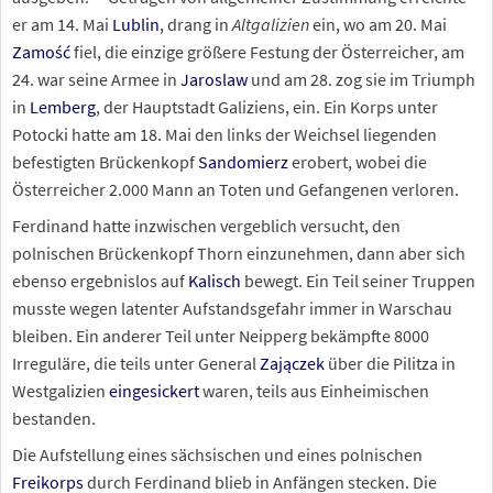
er am 14. Mai
Lublin
, drang in
Altgalizien
ein, wo am 20. Mai
Zamość
fiel, die einzige größere Festung der Österreicher, am
24. war seine Armee in
Jaroslaw
und am 28. zog sie im Triumph
in
Lemberg
, der Hauptstadt Galiziens, ein. Ein Korps unter
Potocki hatte am 18. Mai den links der Weichsel liegenden
befestigten Brückenkopf
Sandomierz
erobert, wobei die
Österreicher 2.000 Mann an Toten und Gefangenen verloren.
Ferdinand hatte inzwischen vergeblich versucht, den
polnischen Brückenkopf Thorn einzunehmen, dann aber sich
ebenso ergebnislos auf
Kalisch
bewegt. Ein Teil seiner Truppen
musste wegen latenter Aufstandsgefahr immer in Warschau
bleiben. Ein anderer Teil unter Neipperg bekämpfte 8000
Irreguläre, die teils unter General
Zajączek
über die Pilitza in
Westgalizien
eingesickert
waren, teils aus Einheimischen
bestanden.
Die Aufstellung eines sächsischen und eines polnischen
Freikorps
durch Ferdinand blieb in Anfängen stecken. Die