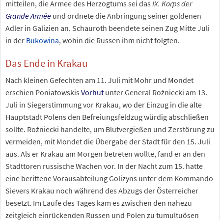
mitteilen, die Armee des Herzogtums sei das
IX. Korps der
Grande Armée
und ordnete die Anbringung seiner goldenen
Adler in Galizien an. Schauroth beendete seinen Zug Mitte Juli
in der
Bukowina
, wohin die Russen ihm nicht folgten.
Das Ende in Krakau
Nach kleinen Gefechten am 11. Juli mit Mohr und Mondet
erschien Poniatowskis
Vorhut
unter General Rożniecki am 13.
Juli in Siegerstimmung vor Krakau, wo der Einzug in die alte
Hauptstadt Polens den Befreiungsfeldzug würdig abschließen
sollte. Rożniecki handelte, um Blutvergießen und Zerstörung zu
vermeiden, mit Mondet die Übergabe der Stadt für den 15. Juli
aus. Als er Krakau am Morgen betreten wollte, fand er an den
Stadttoren russische Wachen vor. In der Nacht zum 15. hatte
eine berittene Vorausabteilung Golizyns unter dem Kommando
Sievers Krakau noch während des Abzugs der Österreicher
besetzt. Im Laufe des Tages kam es zwischen den nahezu
zeitgleich einrückenden Russen und Polen zu tumultuösen