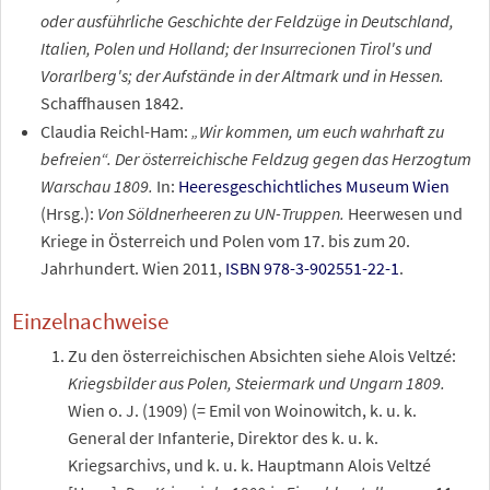
oder ausführliche Geschichte der Feldzüge in Deutschland,
Italien, Polen und Holland; der Insurrecionen Tirol's und
Vorarlberg's; der Aufstände in der Altmark und in Hessen.
Schaffhausen 1842.
Claudia Reichl-Ham:
„Wir kommen, um euch wahrhaft zu
befreien“. Der österreichische Feldzug gegen das Herzogtum
Warschau 1809.
In:
Heeresgeschichtliches Museum Wien
(Hrsg.):
Von Söldnerheeren zu UN-Truppen.
Heerwesen und
Kriege in Österreich und Polen vom 17. bis zum 20.
Jahrhundert. Wien 2011,
ISBN 978-3-902551-22-1
.
Einzelnachweise
Zu den österreichischen Absichten siehe Alois Veltzé:
Kriegsbilder aus Polen, Steiermark und Ungarn 1809.
Wien o. J. (1909) (= Emil von Woinowitch, k. u. k.
General der Infanterie, Direktor des k. u. k.
Kriegsarchivs, und k. u. k. Hauptmann Alois Veltzé