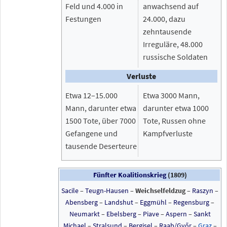
Feld und 4.000 in
anwachsend auf
Festungen
24.000, dazu
zehntausende
Irreguläre, 48.000
russische Soldaten
Verluste
Etwa 12–15.000
Etwa 3000 Mann,
Mann, darunter etwa
darunter etwa 1000
1500 Tote, über 7000
Tote, Russen ohne
Gefangene und
Kampfverluste
tausende Deserteure
Fünfter Koalitionskrieg
(1809)
Sacile
–
Teugn-Hausen
–
Weichselfeldzug
–
Raszyn
–
Abensberg
–
Landshut
–
Eggmühl
–
Regensburg
–
Neumarkt
–
Ebelsberg
–
Piave
–
Aspern
–
Sankt
Michael
–
Stralsund
–
Bergisel
–
Raab/Győr
–
Graz
–