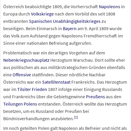
Österreich beabsichtigte 1809, die Vorherrschaft
Napoleons
in
Europa durch
Volkskriege
nach dem Vorbild des seit 1808
entbrannten
Spanischen Unabhängigkeitskrieges
zu
beseitigen. Beim Einmarsch in
Bayern
am 9. April 1809 wurde
das Volk zum Aufstand gegen Napoleons Fremdherrschaft im
Sinne einer nationalen Befreiung aufgerufen.
Problematisch war ein derartiges Vorgehen auf dem
Nebenkriegsschauplatz
Herzogtum Warschau. Dort sollte eher
aus politischen als aus militärstrategischen Gründen ebenfalls
eine
Offensive
stattfinden. Dieser nördliche Nachbar
Österreichs war ein
Satellitenstaat
Frankreichs. Das Herzogtum
war im
Tilsiter Frieden
1807 infolge einer Einigung Russlands
und Frankreichs über die Gebietsgewinne
Preußens
aus den
Teilungen Polens
entstanden. Österreich wollte das Herzogtum
besetzen, um es Russland oder Preußen bei
[
1
]
Bündnisverhandlungen anzubieten.
Im noch geteilten Polen galt Napoleon als Befreier und nicht als