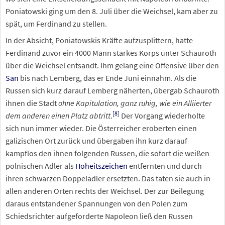
Poniatowski ging um den 8. Juli über die Weichsel, kam aber zu
spät, um Ferdinand zu stellen.
In der Absicht, Poniatowskis Kräfte aufzusplittern, hatte
Ferdinand zuvor ein 4000 Mann starkes Korps unter Schauroth
über die Weichsel entsandt. Ihm gelang eine Offensive über den
San
bis nach Lemberg, das er Ende Juni einnahm. Als die
Russen sich kurz darauf Lemberg näherten, übergab Schauroth
ihnen die Stadt
ohne Kapitulation, ganz ruhig, wie ein Alliierter
[
8
]
dem anderen einen Platz abtritt
.
Der Vorgang wiederholte
sich nun immer wieder. Die Österreicher eroberten einen
galizischen Ort zurück und übergaben ihn kurz darauf
kampflos den ihnen folgenden Russen, die sofort die weißen
polnischen Adler als
Hoheitszeichen
entfernten und durch
ihren schwarzen Doppeladler ersetzten. Das taten sie auch in
allen anderen Orten rechts der Weichsel. Der zur Beilegung
daraus entstandener Spannungen von den Polen zum
Schiedsrichter aufgeforderte Napoleon ließ den Russen