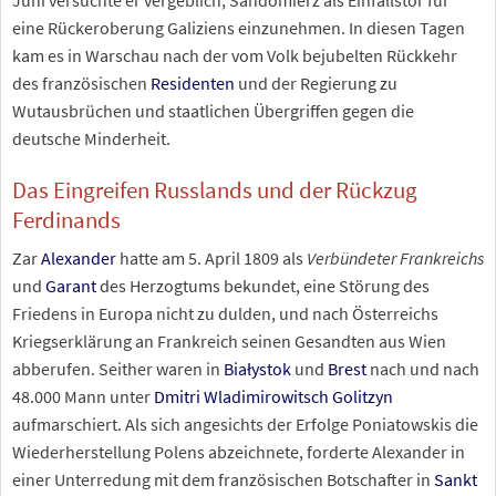
Juni versuchte er vergeblich, Sandomierz als Einfallstor für
eine Rückeroberung Galiziens einzunehmen. In diesen Tagen
kam es in Warschau nach der vom Volk bejubelten Rückkehr
des französischen
Residenten
und der Regierung zu
Wutausbrüchen und staatlichen Übergriffen gegen die
deutsche Minderheit.
Das Eingreifen Russlands und der Rückzug
Ferdinands
Zar
Alexander
hatte am 5. April 1809 als
Verbündeter Frankreichs
und
Garant
des Herzogtums bekundet, eine Störung des
Friedens in Europa nicht zu dulden, und nach Österreichs
Kriegserklärung an Frankreich seinen Gesandten aus Wien
abberufen. Seither waren in
Białystok
und
Brest
nach und nach
48.000 Mann unter
Dmitri Wladimirowitsch Golitzyn
aufmarschiert. Als sich angesichts der Erfolge Poniatowskis die
Wiederherstellung Polens abzeichnete, forderte Alexander in
einer Unterredung mit dem französischen Botschafter in
Sankt