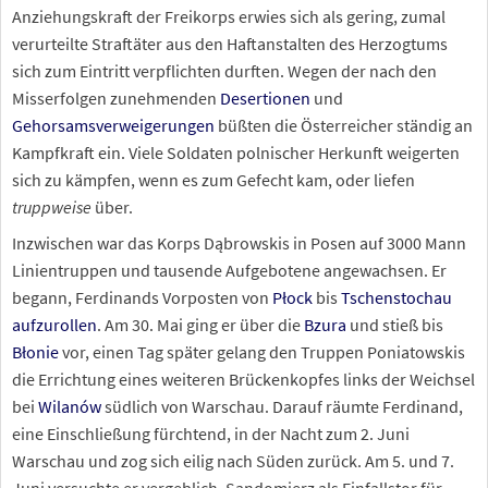
Anziehungskraft der Freikorps erwies sich als gering, zumal
verurteilte Straftäter aus den Haftanstalten des Herzogtums
sich zum Eintritt verpflichten durften. Wegen der nach den
Misserfolgen zunehmenden
Desertionen
und
Gehorsamsverweigerungen
büßten die Österreicher ständig an
Kampfkraft ein. Viele Soldaten polnischer Herkunft weigerten
sich zu kämpfen, wenn es zum Gefecht kam, oder liefen
truppweise
über.
Inzwischen war das Korps Dąbrowskis in Posen auf 3000 Mann
Linientruppen und tausende Aufgebotene angewachsen. Er
begann, Ferdinands Vorposten von
Płock
bis
Tschenstochau
aufzurollen
. Am 30. Mai ging er über die
Bzura
und stieß bis
Błonie
vor, einen Tag später gelang den Truppen Poniatowskis
die Errichtung eines weiteren Brückenkopfes links der Weichsel
bei
Wilanów
südlich von Warschau. Darauf räumte Ferdinand,
eine Einschließung fürchtend, in der Nacht zum 2. Juni
Warschau und zog sich eilig nach Süden zurück. Am 5. und 7.