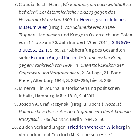
Claudia Reichl-Ham:
„Wir kommen, um euch wahrhaft zu
befreien“. Der österreichische Feldzug gegen das
Herzogtum Warschau 1809.
In:
Heeresgeschichtliches
Museum Wien
(Hrsg.):
Von Söldnerheeren zu UN-
Truppen.
Heerwesen und Kriege in Österreich und Polen
vom 17. bis zum 20. Jahrhundert. Wien 2011,
ISBN 978-
3-902551-22-1
, S. 89; zur Abberufung des Gesandten
siehe
Heinrich August Pierer
:
Österreichischer Krieg
gegen Frankreich von 1809
. In:
Universal-Lexikon der
Gegenwart und Vergangenheit
, 2. Auflage, 21. Band.
Pierer, Altenburg 1844, S. 282–295, hier S. 288.
Minerva. Ein Journal historischen und politischen
Inhalts, Hamburg, März 1810, S. 459ff.
Joseph A. Graf Raczynski (Hrsg. u. Übers.):
Noch ist
Polen nicht verloren. Aus den Tagebüchern des Athanasius
Raczynski. 1788 bis 1818.
Berlin 1984, S. 50.
Zu den Verhandlungen:
Friedrich Wencker-Wildberg
in
Verbindung mit Friedrich M. Kircheisen (Hrsg.):