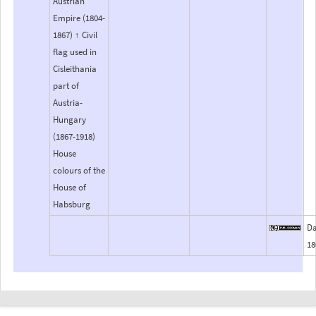
Austrian
Empire (1804-
1867) ↑ Civil
flag used in
Cisleithania
part of
Austria-
Hungary
(1867-1918)
House
colours of the
House of
Habsburg
Da
18