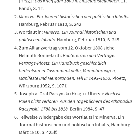
[Hrsg.]:
Das Kriegsjahr 1809 in Einzeldarstellungen,
11.
Band), S.
1
f.
Minerva. Ein Journal historischen und politischen Inhalts.
Hamburg, Februar 1810, S. 242.
Wortlaut in:
Minerva. Ein Journal historischen und
politischen Inhalts.
Hamburg, Februar 1810, S. 245.
Zum Allianzvertrag vom 12. Oktober 1808 siehe
Helmuth Rönnefarth:
Konferenzen und Verträge.
Vertrags-Ploetz. Ein Handbuch geschichtlich
bedeutsamer Zusammenkünfte, Vereinbarungen,
Manifeste und Memoranden. Teil II: 1493–1952.
Ploetz,
Würzburg 1952, S.
107
f.
Joseph a. Graf Raczynski (Hrsg. u. Übers.):
Noch ist
Polen nicht verloren. Aus den Tagebüchern des Athanasius
Raczynski. 1788 bis 1818.
Berlin 1984, S. 47.
Teilweise Wiedergabe des Wortlauts in: Minerva. Ein
Journal historischen und politischen Inhalts, Hamburg,
März 1810, S. 425ff.