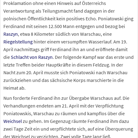
Proklamation ohne einen Hinweis auf Österreichs
Verantwortung als Teilungsmacht fand dagegen in der
polnischen Öffentlichkeit kein positives Echo. Poniatowski ging
Ferdinand mit seinen 12.500 Mann entgegen und bezog bei
Raszyn
, etwa 8 Kilometer südlich von Warschau, eine
Riegelstellung
hinter einem versumpften Wasserlauf. Am 19.
April nachmittags griff Ferdinand ihn an und eröffnete damit
die
Schlacht von Raszyn
. Der folgende Kampf war das erste und
letzte Treffen beider Hauptkräfte in diesem Feldzug. In der
Nacht zum 20. April musste sich Poniatowski nach Warschau
zurückziehen und das sächsische Korps marschierte in die
Heimat ab.
Nun forderte Ferdinand ihn zur Übergabe Warschaus auf. Die
Verhandlungen endeten am 21. April mit der Verpflichtung
Poniatowskis, Warschau zu räumen und kampflos über die
Weichsel
zu gehen. Im Gegenzug räumte Ferdinand ihm dazu
zwei Tage Zeit ein und verpflichtete sich, auf eine Überquerung
der Weichsel zu verzichten. Zwei volle Tage lang ließ