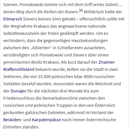
Szenen. Poniatowski
bahnte
sich
mit dem Griff seines Säbels ...
[
9
]
seinen Weg durch die Reihen der Russen
.
Militärisch hatte der
Eilmarsch
Sievers keinen Sinn gehabt – offensichtlich sollte mit
der Wegnahme Krakaus das angewachsene nationale
Selbstbewusstsein der Polen gedämpft werden. Um zu
verhindern, dass die gegenseitigen Hassbekundungen
zwischen den „Alliierten“ in Schießereien ausarteten,
verständigten sich Poniatowski und Sievers über einen
gemeinsamen Besitz
Krakaus. Als kurz darauf der
Znaimer
Waffenstillstand
bekannt wurde, teilten sie die Stadt in zwei
Sektoren, die von 15.000 polnischen bzw. 4000 russischen
Soldaten besetzt wurden. Ansonsten waren die Weichsel und
der
Dunajec
für die nächsten drei Monate bis zum
Friedensschluss die Demarkationslinie zwischen den
russischen und polnischen Truppen in den von Österreich
geräumten galizischen Gebieten, während im Vorland der
Beskiden
- und
Karpatenpässe
noch immer österreichische
Einheiten standen.