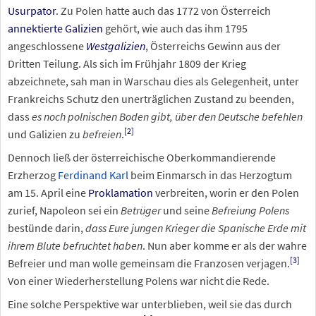
Usurpator
. Zu Polen hatte auch das 1772 von Österreich
annektierte
Galizien
gehört, wie auch das ihm 1795
angeschlossene
Westgalizien
, Österreichs Gewinn aus der
Dritten Teilung. Als sich im Frühjahr 1809 der Krieg
abzeichnete, sah man in Warschau dies als Gelegenheit, unter
Frankreichs Schutz den unerträglichen Zustand zu beenden,
dass
es noch polnischen Boden gibt, über den Deutsche befehlen
[
2
]
und Galizien zu
befreien
.
Dennoch ließ der österreichische Oberkommandierende
Erzherzog
Ferdinand Karl
beim Einmarsch in das Herzogtum
am 15. April eine
Proklamation
verbreiten, worin er den Polen
zurief, Napoleon sei ein
Betrüger
und seine
Befreiung Polens
bestünde darin,
dass Eure jungen Krieger die Spanische Erde mit
ihrem Blute befruchtet haben
. Nun aber komme er als der wahre
[
3
]
Befreier und man wolle gemeinsam die Franzosen verjagen.
Von einer Wiederherstellung Polens war nicht die Rede.
Eine solche Perspektive war unterblieben, weil sie das durch