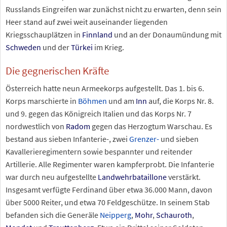
Russlands Eingreifen war zunächst nicht zu erwarten, denn sein
Heer stand auf zwei weit auseinander liegenden
Kriegsschauplätzen in
Finnland
und an der Donaumündung mit
Schweden
und der
Türkei
im Krieg.
Die gegnerischen Kräfte
Österreich hatte neun Armeekorps aufgestellt. Das 1. bis 6.
Korps marschierte in
Böhmen
und am
Inn
auf, die Korps Nr. 8.
und 9. gegen das Königreich Italien und das Korps Nr. 7
nordwestlich von
Radom
gegen das Herzogtum Warschau. Es
bestand aus sieben Infanterie-, zwei
Grenzer-
und sieben
Kavallerieregimentern sowie bespannter und reitender
Artillerie. Alle Regimenter waren kampferprobt. Die Infanterie
war durch neu aufgestellte
Landwehrbataillone
verstärkt.
Insgesamt verfügte Ferdinand über etwa 36.000 Mann, davon
über 5000 Reiter, und etwa 70 Feldgeschütze. In seinem Stab
befanden sich die Generäle
Neipperg
,
Mohr
,
Schauroth
,