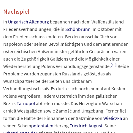
Nachspiel
In
Ungarisch Altenburg
begannen nach dem Waffenstillstand
Friedensverhandlungen, die in
Schönbrunn
im Oktober mit
dem Friedensschluss endeten. Bei den ausschließlich von
Napoleon oder seinen Bevollmächtigten und dem amtierenden
österreichischen Außenminister geführten Gesprächen waren
auch die Zugehörigkeit Galiziens und die Möglichkeit einer
[
10
]
Wiederherstellung Polens Verhandlungsgegenstände.
Beide
Probleme wurden zugunsten Russlands gelöst, das als
Wunschpartner beider Seiten unsichtbar am
Verhandlungstisch saß. Es durfte sich noch einmal auf Kosten
Polens vergrößern, indem Österreich ihm den galizischen
Bezirk
Tarnopol
abtreten musste. Das Herzogtum Warschau
erhielt Westgalizien sowie Zamość und Umgebung. Ferner fiel
fortan die Hälfte der Einnahmen der Salzmine von
Wieliczka
an
seinen Schein
potentaten
Herzog
Friedrich August
. Seine
Schatullengelder
stiegen infolgedessen von 0,167 auf 1,5