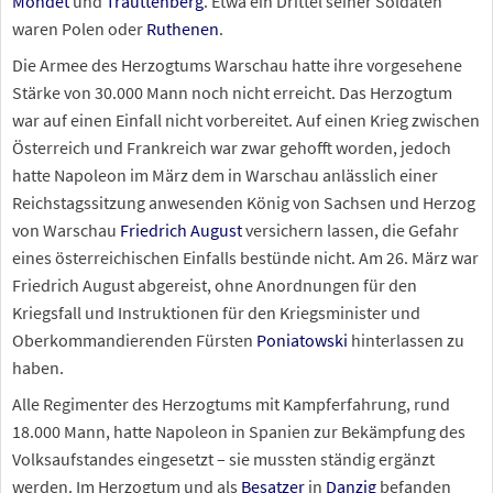
Mondet
und
Trauttenberg
. Etwa ein Drittel seiner Soldaten
waren Polen oder
Ruthenen
.
Die Armee des Herzogtums Warschau hatte ihre vorgesehene
Stärke von 30.000 Mann noch nicht erreicht. Das Herzogtum
war auf einen Einfall nicht vorbereitet. Auf einen Krieg zwischen
Österreich und Frankreich war zwar gehofft worden, jedoch
hatte Napoleon im März dem in Warschau anlässlich einer
Reichstagssitzung anwesenden König von Sachsen und Herzog
von Warschau
Friedrich August
versichern lassen, die Gefahr
eines österreichischen Einfalls bestünde nicht. Am 26. März war
Friedrich August abgereist, ohne Anordnungen für den
Kriegsfall und Instruktionen für den Kriegsminister und
Oberkommandierenden Fürsten
Poniatowski
hinterlassen zu
haben.
Alle Regimenter des Herzogtums mit Kampferfahrung, rund
18.000 Mann, hatte Napoleon in Spanien zur Bekämpfung des
Volksaufstandes eingesetzt – sie mussten ständig ergänzt
werden. Im Herzogtum und als
Besatzer
in
Danzig
befanden