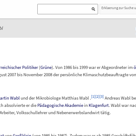
Erklaerung zur Suche 
bl
rreichischer
Politiker
(
Grüne
). Von 1986 bis 1999 war er Abgeordneter im
ö
ust 2007 bis November 2008 der persönliche Klimaschutzbeauftragte vo
[
1
]
[
2
]
[
3
]
artin Wabl
und der Mikrobiologe Matthias Wabl
.
Andreas Wabl bes
h absolvierte er die
Pädagogische Akademie
in
Klagenfurt
. Wabl war nach
 Arbeiter, Volksschullehrer und Nebenerwerbslandwirt tätig.
at
von
Großklein
(von 1985 bis 1987). Zudem war er ab 1985 Geschäftsfüh