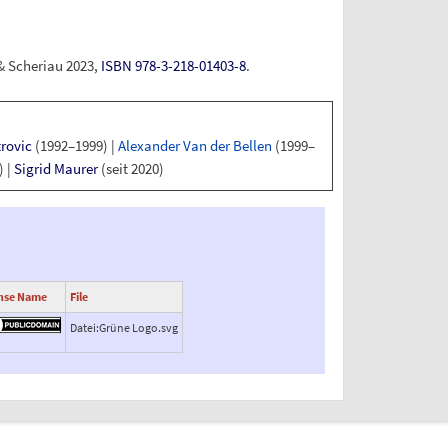
& Scheriau 2023,
ISBN 978-3-218-01403-8
.
rovic
(1992–1999)
|
Alexander Van der Bellen
(1999–
)
|
Sigrid Maurer
(seit 2020)
nse Name
File
Datei:Grüne Logo.svg