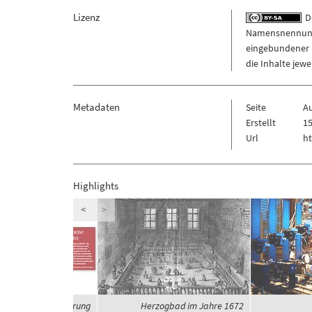
Lizenz
De
Namensnennung -
eingebundener M
die Inhalte jew
Metadaten
Seite
A
Erstellt
15
Url
ht
Highlights
<
>
eit und Globalisierung
Herzogbad im Jahre 1672