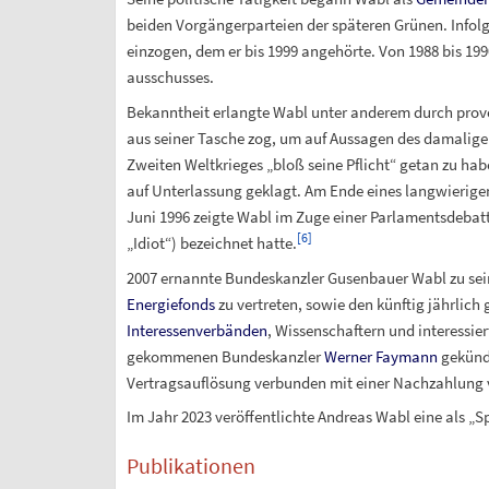
beiden Vorgängerparteien der späteren Grünen. Infol
einzogen, dem er bis 1999 angehörte. Von 1988 bis 1
ausschusses.
Bekanntheit erlangte Wabl unter anderem durch provok
aus seiner Tasche zog, um auf Aussagen des damalig
Zweiten Weltkrieges „bloß seine Pflicht“ getan zu hab
auf Unterlassung geklagt. Am Ende eines langwierigen 
Juni 1996 zeigte Wabl im Zuge einer Parlamentsdeba
[
6
]
„Idiot“) bezeichnet hatte.
2007 ernannte Bundeskanzler Gusenbauer Wabl zu sei
Energiefonds
zu vertreten, sowie den künftig jährlich 
Interessenverbänden
, Wissenschaftern und interessi
gekommenen Bundeskanzler
Werner Faymann
gekündi
Vertragsauflösung verbunden mit einer Nachzahlung 
Im Jahr 2023 veröffentlichte Andreas Wabl eine als „
Publikationen