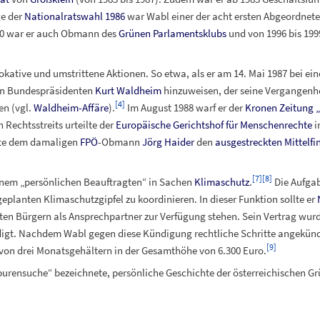
ge der
Nationalratswahl 1986
war Wabl einer der acht ersten Abgeordneten
990 war er auch Obmann des
Grünen Parlamentsklubs
und von 1996 bis 199
ative und umstrittene Aktionen. So etwa, als er am 14. Mai 1987 bei ei
en Bundespräsidenten
Kurt Waldheim
hinzuweisen, der seine Vergangenhe
[
4
]
en (vgl.
Waldheim-Affäre
).
Im August 1988 warf er der
Kronen Zeitung
Rechtsstreits urteilte der
Europäische Gerichtshof für Menschenrechte
i
tte dem damaligen
FPÖ
-Obmann
Jörg Haider
den
ausgestreckten Mittelfi
[
7
]
[
8
]
nem „persönlichen Beauftragten“ in Sachen
Klimaschutz
.
Die Aufgab
geplanten Klimaschutzgipfel zu koordinieren. In dieser Funktion sollte er
erten Bürgern als Ansprechpartner zur Verfügung stehen. Sein Vertrag wu
gt. Nachdem Wabl gegen diese Kündigung rechtliche Schritte angekündig
[
9
]
von drei Monatsgehältern in der Gesamthöhe von 6.300 Euro.
Spurensuche“ bezeichnete, persönliche Geschichte der österreichischen G