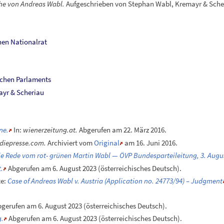
he von Andreas Wabl.
Aufgeschrieben von Stephan Wabl, Kremayr & Sche
hen Nationalrat
schen Parlaments
yr & Scheriau
ne.
In:
wienerzeitung.at.
Abgerufen am 22.
März 2016
.
diepresse.com.
Archiviert
vom
Original
am
16.
Juni 2016
.
e Rede vom rot- grünen Martin Wabl — ÖVP Bundesparteileitung, 3. Augus
.
Abgerufen am 6.
August 2023
(österreichisches Deutsch).
te:
Case of Andreas Wabl v. Austria (Application no. 24773/94) – Judgment
gerufen am 6.
August 2023
(österreichisches Deutsch).
g.
Abgerufen am 6.
August 2023
(österreichisches Deutsch).