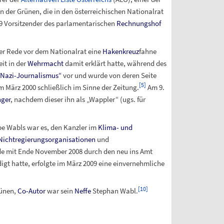
 der Grünen, die in den österreichischen Nationalrat
9 Vorsitzender des parlamentarischen
Rechnungshof
ner Rede vor dem Nationalrat eine
Hakenkreuz
fahne
it in der
Wehrmacht
damit erklärt hatte, während des
„Nazi-Journalismus“
vor und wurde von deren Seite
[
5
]
m März 2000 schließlich im Sinne der Zeitung.
Am 9.
nger
, nachdem dieser ihn als „Wappler“ (ugs. für
e Wabls war es, den Kanzler im
Klima- und
Nichtregierungsorganisationen
und
rde mit Ende November 2008 durch den neu ins Amt
t hatte, erfolgte im März 2009 eine einvernehmliche
[
10
]
rünen,
Co-Autor
war sein
Neffe
Stephan Wabl.