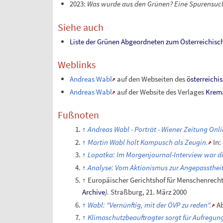
2023:
Was wurde aus den Grünen? Eine Spurensuc
Siehe auch
Liste der Grünen Abgeordneten zum Österreichisc
Weblinks
Andreas Wabl
auf den Webseiten des
österreichi
Andreas Wabl
auf der Website des Verlages
Krema
Fußnoten
Andreas Wabl - Porträt - Wiener Zeitung Onli
Martin Wabl holt Kampusch als Zeugin.
In:
Lopatka: Im Morgenjournal-Interview war di
Analyse: Vom Aktionismus zur Angepasstheit
Europäischer Gerichtshof für Menschenrech
Archive
).
Straßburg, 21. März 2000
Wabl: "Vernünftig, mit der ÖVP zu reden".
Ab
Klimaschutzbeauftragter sorgt für Aufregun