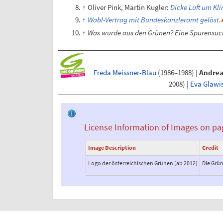
Oliver Pink, Martin Kugler:
Dicke Luft um Kl
Wabl-Vertrag mit Bundeskanzleramt gelöst.
Was wurde aus den Grünen? Eine Spurensuc
Freda Meissner-Blau
(1986–1988)
|
Andrea
2008)
|
Eva Glawi
License Information of Images on pa
Image Description
Credit
Logo der österreichischen Grünen (ab 2012)
Die Grün