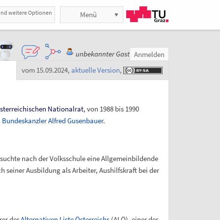
und weitere Optionen
Menü
unbekannter Gast
Anmelden
vom 15.09.2024
,
aktuelle Version
,
sterreichischen Nationalrat
, von 1988 bis 1990
n
Bundeskanzler
Alfred Gusenbauer
.
uchte nach der Volksschule eine Allgemeinbildende
 seiner Ausbildung als Arbeiter, Aushilfskraft bei der
rer der
Alternativen Liste Österreichs
(ALÖ), einer der