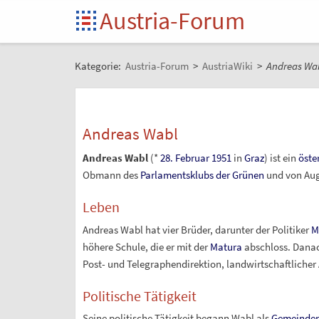
Austria-Forum
Kategorie:
Austria-Forum
>
AustriaWiki
>
Andreas Wa
Andreas Wabl
Andreas Wabl
(*
28. Februar
1951
in
Graz
) ist ein
öste
Obmann des
Parlamentsklubs der Grünen
und von Aug
Leben
Andreas Wabl hat vier Brüder, darunter der Politiker
M
höhere Schule, die er mit der
Matura
abschloss. Danac
Post- und Telegraphendirektion, landwirtschaftlicher
Politische Tätigkeit
Seine politische Tätigkeit begann Wabl als
Gemeinder