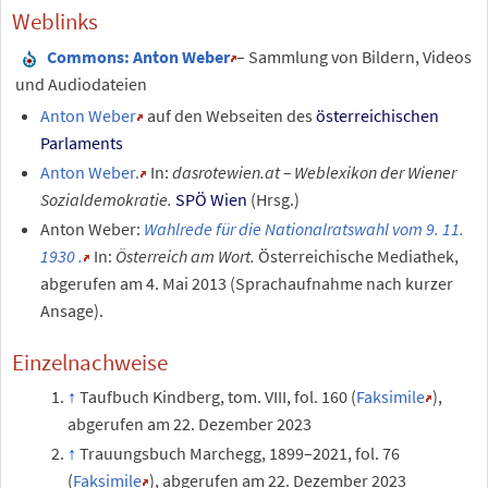
Weblinks
Commons
: Anton Weber
– Sammlung von Bildern, Videos
und Audiodateien
Anton Weber
auf den Webseiten des
österreichischen
Parlaments
Anton Weber.
In:
dasrotewien.at – Weblexikon der Wiener
Sozialdemokratie.
SPÖ Wien
(Hrsg.)
Anton Weber:
Wahlrede für die Nationalratswahl vom 9. 11.
1930
.
In:
Österreich am Wort.
Österreichische Mediathek
,
abgerufen am 4.
Mai 2013
(Sprachaufnahme nach kurzer
Ansage).
Einzelnachweise
Taufbuch Kindberg, tom. VIII, fol. 160 (
Faksimile
),
abgerufen am 22. Dezember 2023
Trauungsbuch Marchegg, 1899–2021, fol. 76
(
Faksimile
), abgerufen am 22. Dezember 2023