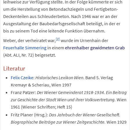
leihweise zur Verfügung stellte. In der Folge kümmerte er sich
um die Herstellung von Betondachziegeln und Fertigbeton-
Deckenteilen aus Schleuderbeton. Nach 1946 war er an der
Ausgestaltung der Baubedarfsgesellschaft beteiligt, in der er
bis zu seinem Tod eine leitende Funktion übernahm.
[
2
]
Weber, der verheiratet war,
wurde im Urnenhain der
Feuerhalle Simmering
in einem
ehrenhalber gewidmeten Grab
(Abt. ALI, Nr. 72) beigesetzt.
Literatur
Felix Czeike
:
Historisches Lexikon Wien
. Band 5. Verlag
Kremayr & Scheriau, Wien 1997
Franz Patzer:
Der Wiener Gemeinderat 1918-1934. Ein Beitrag
zur Geschichte der Stadt Wien und ihrer Volksvertretung.
Wien
1961 (Wiener Schriften; Heft 15)
Fritz Planer (Hrsg.):
Das Jahrbuch der Wiener Gesellschaft.
Biographische Beiträge zur Wiener Zeitgeschichte.
Wien 1929