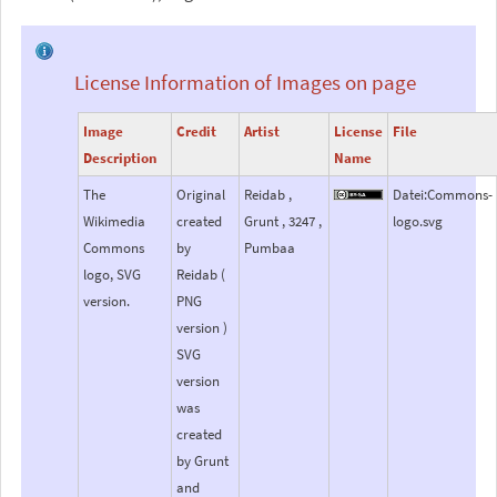
License Information of Images on page
Image
Credit
Artist
License
File
Description
Name
The
Original
Reidab ,
Datei:Commons-
Wikimedia
created
Grunt , 3247 ,
logo.svg
Commons
by
Pumbaa
logo, SVG
Reidab (
version.
PNG
version )
SVG
version
was
created
by Grunt
and