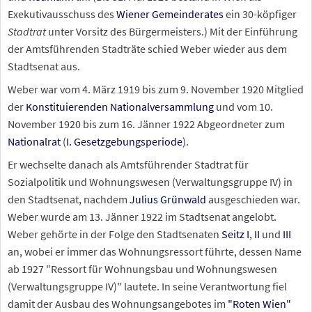
Exekutivausschuss des
Wiener Gemeinderates
ein 30-köpfiger
Stadtrat
unter Vorsitz des Bürgermeisters.) Mit der Einführung
der Amtsführenden Stadträte schied Weber wieder aus dem
Stadtsenat aus.
Weber war vom 4. März 1919 bis zum 9. November 1920 Mitglied
der
Konstituierenden Nationalversammlung
und vom 10.
November 1920 bis zum 16. Jänner 1922 Abgeordneter zum
Nationalrat
(
I. Gesetzgebungsperiode
).
Er wechselte danach als Amtsführender Stadtrat für
Sozialpolitik und Wohnungswesen (Verwaltungsgruppe IV) in
den Stadtsenat, nachdem
Julius Grünwald
ausgeschieden war.
Weber wurde am 13. Jänner 1922 im Stadtsenat angelobt.
Weber gehörte in der Folge den Stadtsenaten
Seitz I
,
II
und
III
an, wobei er immer das Wohnungsressort führte, dessen Name
ab 1927 "Ressort für Wohnungsbau und Wohnungswesen
(Verwaltungsgruppe IV)" lautete. In seine Verantwortung fiel
damit der Ausbau des Wohnungsangebotes im
"Roten Wien"