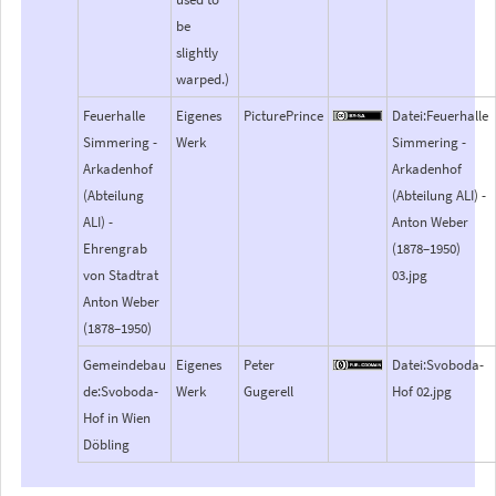
be
slightly
warped.)
Feuerhalle
Eigenes
PicturePrince
Datei:Feuerhalle
Simmering -
Werk
Simmering -
Arkadenhof
Arkadenhof
(Abteilung
(Abteilung ALI) -
ALI) -
Anton Weber
Ehrengrab
(1878–1950)
von Stadtrat
03.jpg
Anton Weber
(1878–1950)
Gemeindebau
Eigenes
Peter
Datei:Svoboda-
de:Svoboda-
Werk
Gugerell
Hof 02.jpg
Hof in Wien
Döbling