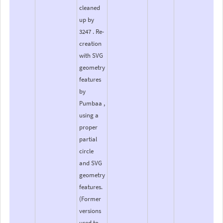
cleaned
up by
3247 . Re-
creation
with SVG
geometry
features
by
Pumbaa ,
using a
proper
partial
circle
and SVG
geometry
features.
(Former
versions
used to