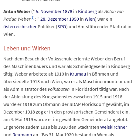
Anton Weber
(*
5. November
1878
in
Kindberg
als
Anton von
[
1
]
Padua Weber
; †
28. Dezember
1950
in
Wien
) war ein
österreichischer
Politiker (
SPÖ
) und Amtsführender Stadtrat in
Wien.
Leben und Wirken
Nach dem Besuch der Volksschule erlernte Weber den Beruf
des Maschinenbauers und war als Schmiedgeselle in Kindberg
tätig. Weber arbeitete ab 1910 in
Krumau
in Böhmen und
übersiedelte 1913 nach Wien, wo er als Maschinenmonteur und
als Administrator des
Volksboten
in Floridsdorf tätig war. Nach
der Ableistung des Kriegsdienstes zwischen 1915 und 1918
wurde er 1918 zum Obmann der SDAP Floridsdorf gewählt, im
Dezember 1918 zog er in den provisorischen Gemeinderat ein;
am 4. Mai 1919 wurde er im gewählten Gemeinderat angelobt.
Er gehörte zudem 1918 bis 1920 den Stadträten
Weiskirchner
und
Reumann
an. (Bis 31. Mai 1920 bestand in Wien als