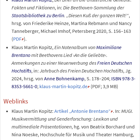
Fakten und Fiktionen
, in:
Die Beethoven-Sammlung der
Staatsbibliothek zu Berlin
. „Diesen Kuß der ganzen Welt!“
,
hrsg. von Friederike Heinze, Martina Rebmann und Nancy
Tanneberger, Michael Imhof, Petersberg 2020, S. 156–163
(
PDF
).
Klaus Martin Kopitz,
Ein Notenalbum von
Maximiliane
Brentano
mit Beethovens Lied ›An die Geliebte‹.
Anmerkungen zu einer Neuerwerbung des
Freien Deutschen
Hochstifts
, in:
Jahrbuch des Freien Deutschen Hochstifts
, Jg.
2024, hrsg. von
Anne Bohnenkamp
, S. 178–204;
ISBN 978-3-
8353-5661-0
;
klaus-martin-kopitz.de
(PDF; 3,9
MB)
Weblinks
Klaus Martin Kopitz:
Artikel „Antonie Brentano“
. In:
MUGI.
Musikvermittlung und Genderforschung: Lexikon und
multimediale Präsentationen
, hg. von Beatrix Borchard und
Nina Noeske, Hochschule für Musik und Theater Hamburg,