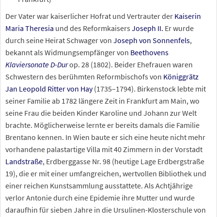
Der Vater war kaiserlicher Hofrat und Vertrauter der
Kaiserin
Maria Theresia
und des Reformkaisers
Joseph II.
Er wurde
durch seine Heirat Schwager von
Joseph von Sonnenfels
,
bekannt als Widmungsempfänger von
Beethovens
Klaviersonate D-Dur
op. 28 (1802). Beider Ehefrauen waren
Schwestern des berühmten Reformbischofs von
Königgrätz
Jan Leopold Ritter von Hay
(1735–1794). Birkenstock lebte mit
seiner Familie ab 1782 längere Zeit in Frankfurt am Main, wo
seine Frau die beiden Kinder Karoline und Johann zur Welt
brachte. Möglicherweise lernte er bereits damals die Familie
Brentano kennen. In Wien baute er sich eine heute nicht mehr
vorhandene palastartige Villa mit 40 Zimmern in der Vorstadt
Landstraße
, Erdberggasse Nr. 98 (heutige Lage Erdbergstraße
19), die er mit einer umfangreichen, wertvollen Bibliothek und
einer reichen Kunstsammlung ausstattete. Als Achtjährige
verlor Antonie durch eine Epidemie ihre Mutter und wurde
daraufhin für sieben Jahre in die Ursulinen-Klosterschule von