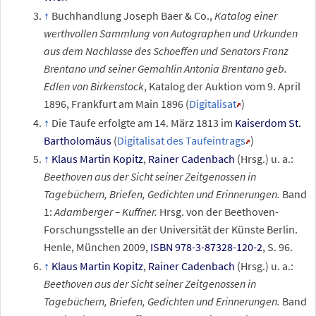
Buchhandlung Joseph Baer & Co.,
Katalog einer
werthvollen Sammlung von Autographen und Urkunden
aus dem Nachlasse des Schoeffen und Senators Franz
Brentano und seiner Gemahlin Antonia Brentano geb.
Edlen von Birkenstock
, Katalog der Auktion vom 9. April
1896, Frankfurt am Main 1896 (
Digitalisat
)
Die Taufe erfolgte am 14. März 1813 im
Kaiserdom St.
Bartholomäus
(
Digitalisat des Taufeintrags
)
Klaus Martin Kopitz
,
Rainer Cadenbach
(Hrsg.) u.
a.:
Beethoven aus der Sicht seiner Zeitgenossen in
Tagebüchern, Briefen, Gedichten und Erinnerungen.
Band
1:
Adamberger – Kuffner.
Hrsg. von der Beethoven-
Forschungsstelle an der Universität der Künste Berlin.
Henle, München 2009,
ISBN 978-3-87328-120-2
, S. 96.
Klaus Martin Kopitz
,
Rainer Cadenbach
(Hrsg.) u.
a.:
Beethoven aus der Sicht seiner Zeitgenossen in
Tagebüchern, Briefen, Gedichten und Erinnerungen.
Band