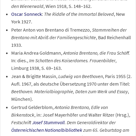
den Wienerwald
, Wien 1918, S. 148–162.
Oscar Sonneck
:
The Riddle of the Immortal Beloved
, New
York 1927.
Peter Anton von Brentano di Tremezzo,
Stammreihen der
Brentano mit Abriß der Familiengeschichte
, Bad Reichenhall
1933.
Maria Andrea Goldmann,
Antonia Brentano, die Frau Schöff.
In: dies.,
Im Schatten des Kaiserdomes. Frauenbilder
,
Limburg 1938, S. 69–163.
Jean & Brigitte Massin,
Ludwig van Beethoven
, Paris 1955 (2.
Aufl. 1967, als deutsche Übersetzung 1970 unter dem Titel:
Beethoven. Materialbiographie, Daten zum Werk und Essay
,
München).
Gertrud Gelderblom,
Antonia Brentano, Edle von
Birkenstock
, in: Josef Mayerhöfer und Walter Ritzer (Hrsg.),
Festschrift
Josef Stummvoll
. Dem Generaldirektor der
Österreichischen Nationalbibliothek
zum 65. Geburtstag am