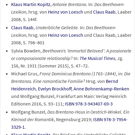
Klaus Martin Kopitz
,
Antonie Brentano.
In:
Das Beethoven-
Lexikon
, hrsg. von
Heinz von Loesch
und
Claus Raab
, Laaber
2008, S. 144f.
Claus Raab
,
Unsterbliche Geliebte.
In:
Das Beethoven-
Lexikon
, hrsg. von
Heinz von Loesch
und Claus Raab, Laaber
2008, S. 798–801
Sylvia Bowden,
Beethoven’s ‘Immortal Beloved’: A passionate
or compassionate relationship?
In:
The Musical Times
, Jg.
156, Nr. 1931 (Sommer 2015), S. 47–72.
Michael Grus,
Franz Dominicus Brentano (1765–1844)
, in:
Die
Brentanos. Eine romantische Familie?
Hrsg. von
Bernd
Heidenreich
,
Evelyn Brockhoff
,
Anne Bohnenkamp-Renken
und Wolfgang Bunzel, Frankfurt am Main: Verlag Heinrich
Editionen 2016, S. 93–111;
ISBN 978-3-943407-69-3
Wolfgang Bunzel,
Das Brentano-Haus in Oestrich-Winkel. Ein
Kleinod der Romantik
, Regensburg 2019;
ISBN 978-3-7954-
3329-1
.
Klaus Martin Kopitz
,
Der Brief an die Unsterbliche Geliebte.