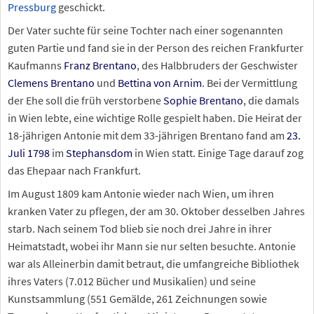
Pressburg
geschickt.
Der Vater suchte für seine Tochter nach einer sogenannten
guten Partie und fand sie in der Person des reichen Frankfurter
Kaufmanns
Franz Brentano
, des Halbbruders der Geschwister
Clemens Brentano
und
Bettina von Arnim
. Bei der Vermittlung
der Ehe soll die früh verstorbene
Sophie Brentano
, die damals
in Wien lebte, eine wichtige Rolle gespielt haben. Die Heirat der
18-jährigen Antonie mit dem 33-jährigen Brentano fand am
23.
Juli
1798
im
Stephansdom
in Wien statt. Einige Tage darauf zog
das Ehepaar nach Frankfurt.
Im August 1809 kam Antonie wieder nach Wien, um ihren
kranken Vater zu pflegen, der am 30. Oktober desselben Jahres
starb. Nach seinem Tod blieb sie noch drei Jahre in ihrer
Heimatstadt, wobei ihr Mann sie nur selten besuchte. Antonie
war als Alleinerbin damit betraut, die umfangreiche Bibliothek
ihres Vaters (7.012 Bücher und Musikalien) und seine
Kunstsammlung (551 Gemälde, 261 Zeichnungen sowie