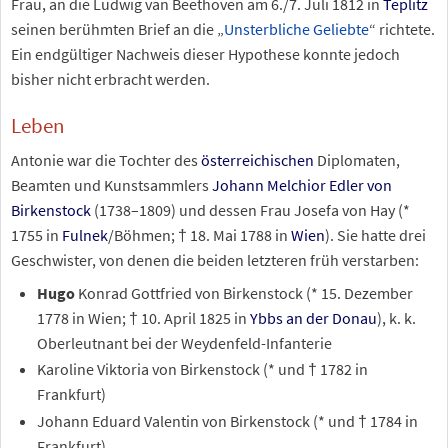
Frau, an die Ludwig van Beethoven am 6./7. Juli 1812 in
Teplitz
seinen berühmten Brief an die „
Unsterbliche Geliebte
“ richtete.
Ein endgültiger Nachweis dieser Hypothese konnte jedoch
bisher nicht erbracht werden.
Leben
Antonie war die Tochter des
österreichischen
Diplomaten,
Beamten und Kunstsammlers
Johann Melchior Edler von
Birkenstock
(1738–1809) und dessen Frau Josefa von Hay (*
1755 in
Fulnek
/Böhmen; † 18. Mai 1788 in
Wien
). Sie hatte drei
Geschwister, von denen die beiden letzteren früh verstarben:
Hugo
Konrad Gottfried von Birkenstock (* 15. Dezember
1778 in Wien; † 10. April 1825 in
Ybbs an der Donau
), k. k.
Oberleutnant bei der Weydenfeld-Infanterie
Karoline Viktoria von Birkenstock (* und † 1782 in
Frankfurt)
Johann Eduard Valentin von Birkenstock (* und † 1784 in
Frankfurt)