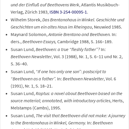
und der Einfluß auf Beethovens Werk
, Atlantis Musikbuch-
Verlag, Zürich 1983,
ISBN 3-254-00095-1
.
Wilhelm Storek,
Das Brentanohaus in Winkel. Geschichte und
Geschichten um ein altes Haus im Rheingau
, Neuwied 1985.
Maynard Solomon,
Antonie Brentano and Beethoven.
In:
ders.,
Beethoven Essays,
Cambridge 1988, S. 166–189.
Susan Lund,
Beethoven: a true “fleshly father”?
In:
Beethoven Newsletter
, Vol. 3 (1988), Nr. 1, S. 6–11 und Nr. 2,
S. 36–40.
Susan Lund,
“If one has only one son”: postscript to
“Beethoven as a father”.
In:
Beethoven Newsletter
, Vol. 6
(1991), Nr. 1, S. 18–21.
Susan Lund,
Raptus: a novel about Beethoven based on the
source material; annotated, with introductory articles
, Herts,
Melstamps (Cambs), 1995.
Susan Lund,
The visit that Beethoven did not make: A journey
to the Brentanohaus in Winkel, Germany.
In:
Beethoven