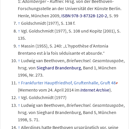
1:
Adamberger – Kuffner.
Hrsg. von der Beethoven-
Forschungsstelle an der Universität der Künste Berlin.
Henle, München 2009,
ISBN 978-3-87328-120-2
, S.
99
Goldschmidt (1977), S. 138 f.
Vgl. Goldschmidt (1977), S. 108 und Kopitz (2001), S.
135.
Massin (1955), S. 240: „L’hypothèse d’Antonia
Brentano est à la fois séduisante et absurde.“
Ludwig van Beethoven,
Briefwechsel. Gesamtausgabe
,
hrsg. von
Sieghard Brandenburg
, Band 1, München
1996, Nr. 273.
Frankfurter Hauptfriedhof, Gruftenhalle, Gruft 48
(
Memento
vom 24. April 2014 im
Internet Archive
)
.
Vgl. Goldschmidt (1977)
Ludwig van Beethoven,
Briefwechsel. Gesamtausgabe
,
hrsg. von Sieghard Brandenburg, Band 5, München
1998, S. 71.
Allerdings hatte Beethoven ursprünglich vor, seine