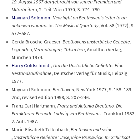
19. August 1967 dargebracht von seinen Freunden und
Mitarbeitern
, 2. Teil, Wien 1970, S. 774–780
Maynard Solomon
,
New light on Beethoven's letter to an
unknown woman.
In:
The Musical Quarterly
, Vol. 58 (1972), S.
572–587.
Gerda Brosche-Graeser,
Beethovens unsterbliche Geliebte.
Legenden, Vermutungen, Tatsachen
, Amalthea Verlag,
München 1974.
Harry Goldschmidt
,
Um die Unsterbliche Geliebte. Eine
Bestandsaufnahme
, Deutscher Verlag für Musik, Leipzig
1977.
Maynard Solomon,
Beethoven
, New York 1977, S. 158–189;
2nd, revised edition 1998, S. 207–246.
Franz Carl Hartmann,
Franz und Antonia Brentano. Die
Frankfurter Freunde Ludwig van Beethovens
, Frankfurt 1982,
2. Aufl. 1987.
Marie-Elisabeth Tellenbach,
Beethoven und seine
„Unsterbliche Geliebte“ Josephine Brunswick. Ihr Schicksal