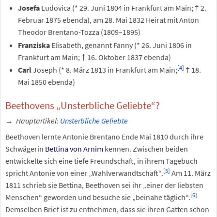
Josefa
Ludovica (* 29. Juni 1804 in Frankfurt am Main; † 2.
Februar 1875 ebenda), am 28. Mai 1832 Heirat mit Anton
Theodor Brentano-Tozza (1809–1895)
Franziska
Elisabeth, genannt Fanny (* 26. Juni 1806 in
Frankfurt am Main; † 16. Oktober 1837 ebenda)
[
4
]
Carl
Joseph (* 8. März 1813 in Frankfurt am Main;
† 18.
Mai 1850 ebenda)
Beethovens „Unsterbliche Geliebte“?
→
Hauptartikel
:
Unsterbliche Geliebte
Beethoven lernte Antonie Brentano Ende Mai 1810 durch ihre
Schwägerin
Bettina von Arnim
kennen. Zwischen beiden
entwickelte sich eine tiefe Freundschaft, in ihrem Tagebuch
[
5
]
spricht Antonie von einer „Wahlverwandtschaft“.
Am 11. März
1811 schrieb sie Bettina, Beethoven sei ihr „einer der liebsten
[
6
]
Menschen“ geworden und besuche sie „beinahe täglich“.
Demselben Brief ist zu entnehmen, dass sie ihren Gatten schon