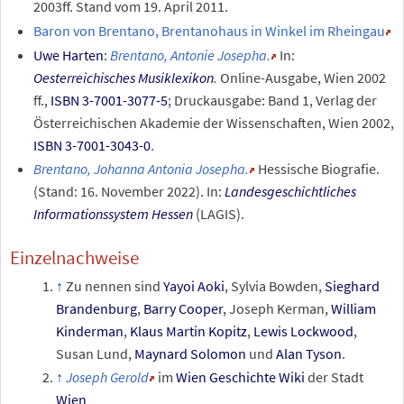
2003ff. Stand vom 19. April 2011.
Baron von Brentano, Brentanohaus in Winkel im Rheingau
Uwe Harten
:
Brentano, Antonie Josepha.
In:
Oesterreichisches Musiklexikon
.
Online-Ausgabe, Wien 2002
ff.,
ISBN 3-7001-3077-5
;
Druckausgabe: Band 1, Verlag der
Österreichischen Akademie der Wissenschaften, Wien 2002,
ISBN 3-7001-3043-0
.
Brentano, Johanna Antonia Josepha.
Hessische Biografie.
(Stand: 16.
November 2022). In:
Landesgeschichtliches
Informationssystem Hessen
(LAGIS).
Einzelnachweise
Zu nennen sind
Yayoi Aoki
, Sylvia Bowden,
Sieghard
Brandenburg
,
Barry Cooper
, Joseph Kerman,
William
Kinderman
,
Klaus Martin Kopitz
,
Lewis Lockwood
,
Susan Lund,
Maynard Solomon
und
Alan Tyson
.
Joseph Gerold
im
Wien Geschichte Wiki
der Stadt
Wien