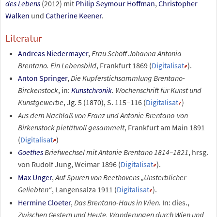
des Lebens
(2012) mit
Philip Seymour Hoffman
,
Christopher
Walken
und
Catherine Keener
.
Literatur
Andreas Niedermayer
,
Frau Schöff Johanna Antonia
Brentano. Ein Lebensbild
, Frankfurt 1869 (
Digitalisat
).
Anton Springer
,
Die Kupferstichsammlung Brentano-
Birckenstock
, in:
Kunstchronik
. Wochenschrift für Kunst und
Kunstgewerbe
, Jg. 5 (1870), S. 115–116 (
Digitalisat
)
Aus dem Nachlaß von Franz und Antonie Brentano-von
Birkenstock pietätvoll gesammelt
, Frankfurt am Main 1891
(
Digitalisat
)
Goethes
Briefwechsel mit Antonie Brentano 1814–1821
, hrsg.
von Rudolf Jung, Weimar 1896 (
Digitalisat
).
Max Unger
,
Auf Spuren von Beethovens „Unsterblicher
Geliebten“
, Langensalza 1911 (
Digitalisat
).
Hermine Cloeter
,
Das Brentano-Haus in Wien.
In: dies.,
Zwischen Gestern und Heute. Wanderungen durch Wien und