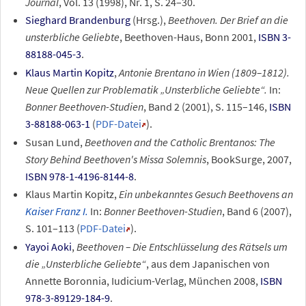
Journal
, Vol. 13 (1998), Nr. 1, S.
24–30.
Sieghard Brandenburg
(Hrsg.),
Beethoven. Der Brief an die
unsterbliche Geliebte
, Beethoven-Haus, Bonn 2001,
ISBN 3-
88188-045-3
.
Klaus Martin Kopitz
,
Antonie Brentano in Wien (1809–1812).
Neue Quellen zur Problematik „Unsterbliche Geliebte“.
In:
Bonner Beethoven-Studien
, Band 2 (2001), S. 115–146,
ISBN
3-88188-063-1
(
PDF-Datei
).
Susan Lund,
Beethoven and the Catholic Brentanos: The
Story Behind Beethoven's Missa Solemnis
, BookSurge, 2007,
ISBN 978-1-4196-8144-8
.
Klaus Martin Kopitz,
Ein unbekanntes Gesuch Beethovens an
Kaiser Franz I.
In:
Bonner Beethoven-Studien
, Band 6 (2007),
S. 101–113 (
PDF-Datei
).
Yayoi Aoki
,
Beethoven – Die Entschlüsselung des Rätsels um
die „Unsterbliche Geliebte“
, aus dem Japanischen von
Annette Boronnia, Iudicium-Verlag, München 2008,
ISBN
978-3-89129-184-9
.