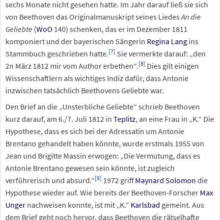
sechs Monate nicht gesehen hatte. Im Jahr darauf ließ sie sich
von Beethoven das Originalmanuskript seines Liedes
An die
Geliebte
(
WoO
140) schenken, das er im Dezember 1811
komponiert und der bayerischen Sängerin
Regina Lang
ins
[
7
]
Stammbuch geschrieben hatte.
Sie vermerkte darauf: „den
[
8
]
2n März 1812 mir vom Author erbethen“.
Dies gilt einigen
Wissenschaftlern als wichtiges Indiz dafür, dass Antonie
inzwischen tatsächlich Beethovens Geliebte war.
Den Brief an die „Unsterbliche Geliebte“ schrieb Beethoven
kurz darauf, am 6./7. Juli 1812 in
Teplitz
, an eine Frau in „K.“ Die
Hypothese, dass es sich bei der Adressatin um Antonie
Brentano gehandelt haben könnte, wurde erstmals 1955 von
Jean und Brigitte Massin erwogen: „Die Vermutung, dass es
Antonie Brentano gewesen sein könnte, ist zugleich
[
9
]
verführerisch und absurd.“
1972 griff
Maynard Solomon
die
Hypothese wieder auf. Wie bereits der Beethoven-Forscher
Max
Unger
nachweisen konnte, ist mit „K.“
Karlsbad
gemeint. Aus
dem Brief geht noch hervor, dass Beethoven die rätselhafte