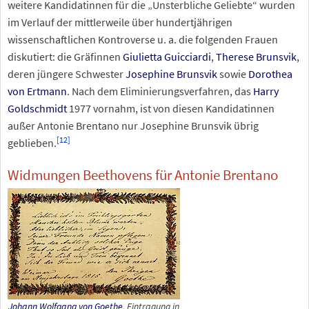
weitere Kandidatinnen für die „Unsterbliche Geliebte“ wurden
im Verlauf der mittlerweile über hundertjährigen
wissenschaftlichen Kontroverse u.
a. die folgenden Frauen
diskutiert: die Gräfinnen
Giulietta Guicciardi
,
Therese Brunsvik
,
deren jüngere Schwester
Josephine Brunsvik
sowie
Dorothea
von Ertmann
. Nach dem Eliminierungsverfahren, das
Harry
Goldschmidt
1977 vornahm, ist von diesen Kandidatinnen
außer Antonie Brentano nur Josephine Brunsvik übrig
[
12
]
geblieben.
Widmungen Beethovens für Antonie Brentano
Johann Wolfgang von Goethe
, Eintragung in