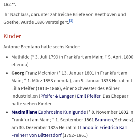
1827“.
Ihr Nachlass, darunter zahlreiche Briefe von Beethoven und
[
3
]
Goethe, wurde 1896 versteigert.
Kinder
Antonie Brentano hatte sechs Kinder:
Mathilde (* 3. Juli 1799 in Frankfurt am Main; † 5. April 1800
ebenda)
Georg
Franz Melchior (* 13. Januar 1801 in Frankfurt am
Main; † 1. März 1853 ebenda), am 5. Januar 1835 Heirat mit
Lilla Pfeifer (1813–1868), einer Schwester des Kölner
Industriellen (
Pfeifer & Langen
)
Emil Pfeifer
. Das Ehepaar
hatte sieben Kinder.
Maximiliane
Euphrosine Kunigunde
(* 8. November 1802 in
Frankfurt am Main; † 1. September 1861
Brunnen
/Schweiz),
am 30. Dezember 1825 Heirat mit
Landolin Friedrich Karl
Freiherr von Blittersdorf
(1792–1861)