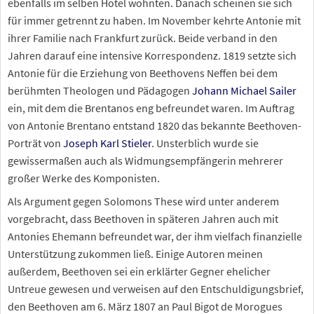
ebenfalls im selben Hotel wohnten. Danach scheinen sie sich
für immer getrennt zu haben. Im November kehrte Antonie mit
ihrer Familie nach Frankfurt zurück. Beide verband in den
Jahren darauf eine intensive Korrespondenz. 1819 setzte sich
Antonie für die Erziehung von Beethovens Neffen bei dem
berühmten Theologen und Pädagogen
Johann Michael Sailer
ein, mit dem die Brentanos eng befreundet waren. Im Auftrag
von Antonie Brentano entstand 1820 das bekannte Beethoven-
Porträt von
Joseph Karl Stieler
. Unsterblich wurde sie
gewissermaßen auch als Widmungsempfängerin mehrerer
großer Werke des Komponisten.
Als Argument gegen Solomons These wird unter anderem
vorgebracht, dass Beethoven in späteren Jahren auch mit
Antonies Ehemann befreundet war, der ihm vielfach finanzielle
Unterstützung zukommen ließ. Einige Autoren meinen
außerdem, Beethoven sei ein erklärter Gegner ehelicher
Untreue gewesen und verweisen auf den Entschuldigungsbrief,
den Beethoven am 6.
März 1807 an Paul Bigot de Morogues