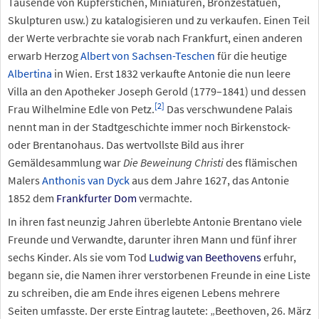
Tausende von Kupferstichen, Miniaturen, Bronzestatuen,
Skulpturen usw.) zu katalogisieren und zu verkaufen. Einen Teil
der Werte verbrachte sie vorab nach Frankfurt, einen anderen
erwarb Herzog
Albert von Sachsen-Teschen
für die heutige
Albertina
in Wien. Erst 1832 verkaufte Antonie die nun leere
Villa an den Apotheker Joseph Gerold (1779–1841) und dessen
[
2
]
Frau Wilhelmine Edle von Petz.
Das verschwundene Palais
nennt man in der Stadtgeschichte immer noch Birkenstock-
oder Brentanohaus. Das wertvollste Bild aus ihrer
Gemäldesammlung war
Die Beweinung Christi
des flämischen
Malers
Anthonis van Dyck
aus dem Jahre 1627, das Antonie
1852 dem
Frankfurter Dom
vermachte.
In ihren fast neunzig Jahren überlebte Antonie Brentano viele
Freunde und Verwandte, darunter ihren Mann und fünf ihrer
sechs Kinder. Als sie vom Tod
Ludwig van Beethovens
erfuhr,
begann sie, die Namen ihrer verstorbenen Freunde in eine Liste
zu schreiben, die am Ende ihres eigenen Lebens mehrere
Seiten umfasste. Der erste Eintrag lautete: „Beethoven, 26. März