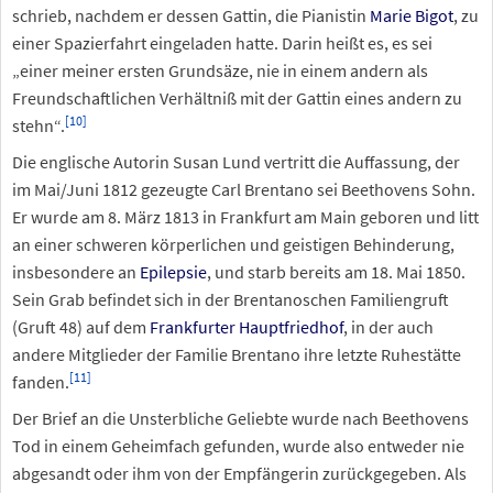
schrieb, nachdem er dessen Gattin, die Pianistin
Marie Bigot
, zu
einer Spazierfahrt eingeladen hatte. Darin heißt es, es sei
„einer meiner ersten Grundsäze, nie in einem andern als
Freundschaftlichen Verhältniß mit der Gattin eines andern zu
[
10
]
stehn“.
Die englische Autorin Susan Lund vertritt die Auffassung, der
im Mai/Juni 1812 gezeugte Carl Brentano sei Beethovens Sohn.
Er wurde am 8. März 1813 in Frankfurt am Main geboren und litt
an einer schweren körperlichen und geistigen Behinderung,
insbesondere an
Epilepsie
, und starb bereits am 18. Mai 1850.
Sein Grab befindet sich in der Brentanoschen Familiengruft
(Gruft 48) auf dem
Frankfurter Hauptfriedhof
, in der auch
andere Mitglieder der Familie Brentano ihre letzte Ruhestätte
[
11
]
fanden.
Der Brief an die Unsterbliche Geliebte wurde nach Beethovens
Tod in einem Geheimfach gefunden, wurde also entweder nie
abgesandt oder ihm von der Empfängerin zurückgegeben. Als