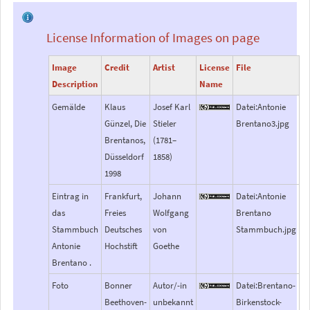
License Information of Images on page
Image
Credit
Artist
License
File
Description
Name
Gemälde
Klaus
Josef Karl
Datei:Antonie
Günzel, Die
Stieler
Brentano3.jpg
Brentanos,
(1781–
Düsseldorf
1858)
1998
Eintrag in
Frankfurt,
Johann
Datei:Antonie
das
Freies
Wolfgang
Brentano
Stammbuch
Deutsches
von
Stammbuch.jpg
Antonie
Hochstift
Goethe
Brentano .
Foto
Bonner
Autor/-in
Datei:Brentano-
Beethoven-
unbekannt
Birkenstock-