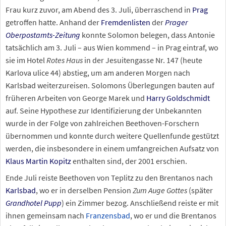
Frau kurz zuvor, am Abend des 3. Juli, überraschend in
Prag
getroffen hatte. Anhand der
Fremdenlisten
der
Prager
Oberpostamts-Zeitung
konnte Solomon belegen, dass Antonie
tatsächlich am 3. Juli – aus Wien kommend – in Prag eintraf, wo
sie im Hotel
Rotes Haus
in der Jesuitengasse Nr. 147 (heute
Karlova ulice 44) abstieg, um am anderen Morgen nach
Karlsbad weiterzureisen. Solomons Überlegungen bauten auf
früheren Arbeiten von George Marek und
Harry Goldschmidt
auf. Seine Hypothese zur Identifizierung der Unbekannten
wurde in der Folge von zahlreichen Beethoven-Forschern
übernommen und konnte durch weitere Quellenfunde gestützt
werden, die insbesondere in einem umfangreichen Aufsatz von
Klaus Martin Kopitz
enthalten sind, der 2001 erschien.
Ende Juli reiste Beethoven von Teplitz zu den Brentanos nach
Karlsbad
, wo er in derselben Pension
Zum Auge Gottes
(später
Grandhotel Pupp
) ein Zimmer bezog. Anschließend reiste er mit
ihnen gemeinsam nach
Franzensbad
, wo er und die Brentanos