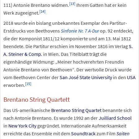
[
13
]
111) Antonie Brentano widmen.
Ihrem Gatten hat er kein
[
14
]
Werk zugeeignet.
2018 wurde ein bislang unbekanntes Exemplar des Partitur-
Erstdrucks von Beethovens
Sinfonie Nr. 7 A-Dur
op. 92 entdeckt,
die der Komponist 1811/12 komponierte und am 13. Mai 1812
beendete. Die Partitur erschien im November 1816 im Verlag
S.
A. Steiner & Comp.
in Wien. Das Titelblatt trägt die
eigenhändige Widmung: „Meiner hochverehrten Freundin
Antonie Brentano von Beethoven“. Der wertvolle Druck wurde
vom Beethoven Center der
San José State University
in den
USA
[
15
]
erworben.
Brentano String Quartett
Das US-amerikanische
Brentano String Quartet
benannte sich
nach Antonie Brentano. Es wurde 1992 an der
Juilliard School
in
New York City
gegründet. Internationale Aufmerksamkeit
erreichte das Ensemble mit dem
Soundtrack
zum Film
Saiten