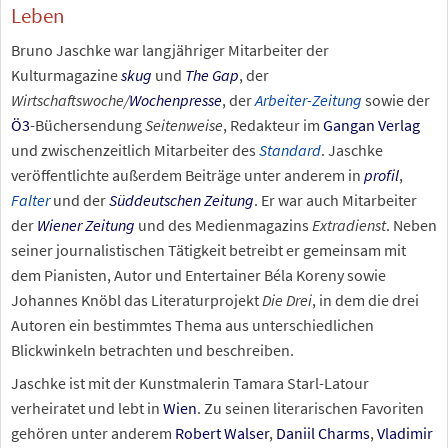
Leben
Bruno Jaschke war langjähriger Mitarbeiter der
Kulturmagazine
skug
und
The Gap
, der
Wirtschaftswoche/
Wochenpresse
, der
Arbeiter-Zeitung
sowie der
Ö3
-Büchersendung
Seitenweise
, Redakteur im
Gangan Verlag
und zwischenzeitlich Mitarbeiter des
Standard
. Jaschke
veröffentlichte außerdem Beiträge unter anderem in
profil
,
Falter
und der
Süddeutschen Zeitung
. Er war auch Mitarbeiter
der
Wiener Zeitung
und des Medienmagazins
Extradienst
. Neben
seiner journalistischen Tätigkeit betreibt er gemeinsam mit
dem Pianisten, Autor und Entertainer Béla Koreny sowie
Johannes Knöbl das Literaturprojekt
Die Drei
, in dem die drei
Autoren ein bestimmtes Thema aus unterschiedlichen
Blickwinkeln betrachten und beschreiben.
Jaschke ist mit der Kunstmalerin Tamara Starl-Latour
verheiratet und lebt in
Wien
. Zu seinen literarischen Favoriten
gehören unter anderem
Robert Walser
,
Daniil Charms
,
Vladimir