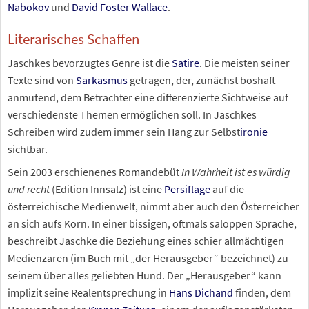
Nabokov
und
David Foster Wallace
.
Literarisches Schaffen
Jaschkes bevorzugtes Genre ist die
Satire
. Die meisten seiner
Texte sind von
Sarkasmus
getragen, der, zunächst boshaft
anmutend, dem Betrachter eine differenzierte Sichtweise auf
verschiedenste Themen ermöglichen soll. In Jaschkes
Schreiben wird zudem immer sein Hang zur Selbst
ironie
sichtbar.
Sein 2003 erschienenes Romandebüt
In Wahrheit ist es würdig
und recht
(Edition Innsalz) ist eine
Persiflage
auf die
österreichische Medienwelt, nimmt aber auch den Österreicher
an sich aufs Korn. In einer bissigen, oftmals saloppen Sprache,
beschreibt Jaschke die Beziehung eines schier allmächtigen
Medienzaren (im Buch mit „der Herausgeber“ bezeichnet) zu
seinem über alles geliebten Hund. Der „Herausgeber“ kann
implizit seine Realentsprechung in
Hans Dichand
finden, dem