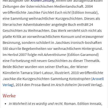
Herausgeber der
Kronen Zeitung
, einem der auflagenstärksten
Zeitungen der österreichischen Medienlandschaft. 2004
veröffentlichte Jaschke
Fürchtet Euch nicht
(Edition Innsalz),
eine Sammlung weihnachtlicher Kurzgeschichten. Dieses als
literarischer Adventskalender angelegte Buch enthält 24
Geschichten zu Weihnachten. Das Werk versteht sich nicht als
platte Kritik an vorweihnachtlichem Konsum und erzwungener
Besinnung, sondern schildert in Jaschkes ironisch-boshaften
Stil skurrile Begebenheiten vor weihnachtlichem Hintergrund.
Im Herbst 2007 folgte mit
Adventträume
(Edition Garamond)
eine Fortsetzung mit neuen Geschichten zu dieser Thematik.
Beide Bücher wurden von seiner Ehefrau, der Wiener
Künstlerin Tamara Starl-Latour, illustriert. 2010 veröffentlichte
Jaschke die Kurzgeschichten-Sammlung
Katastrophen
(
Arovell
Verlag
), 2014 den Prosa-Band
Im Arsch daheim
(Arovell Verlag).
Werke
In Wahrheit ist es würdig und recht.
Roman. Edition Innsalz,