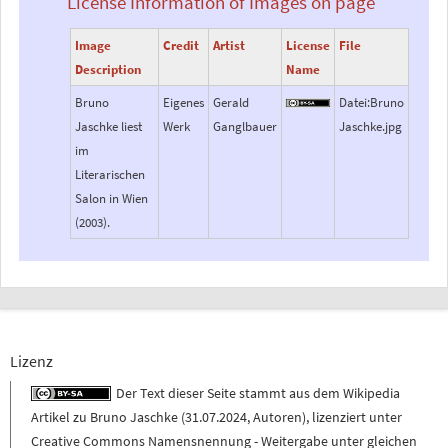
License Information of Images on page
Image
Credit
Artist
License
File
Description
Name
Bruno
Eigenes
Gerald
Datei:Bruno
Jaschke liest
Werk
Ganglbauer
Jaschke.jpg
im
Literarischen
Salon in Wien
(2003).
Lizenz
Der Text dieser Seite stammt aus dem
Wikipedia
Artikel zu
Bruno Jaschke
(
31.07.2024
,
Autoren
), lizenziert unter
Creative Commons Namensnennung - Weitergabe unter gleichen