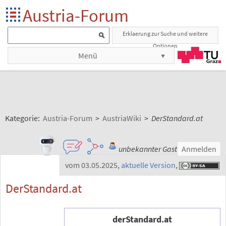
Austria-Forum
Erklaerung zur Suche und weitere
Optionen
Menü
Kategorie:
Austria-Forum
>
AustriaWiki
>
DerStandard.at
unbekannter Gast
Anmelden
vom 03.05.2025
,
aktuelle Version
,
DerStandard.at
derStandard.at