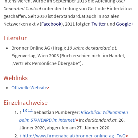
intensivieren, wurde im September 2013 die Abteilung
User
Generated Content
unter der Leitung von Gerlinde Hinterleitner
geschaffen. Seit 2010 ist derStandard.at auch in sozialen
Netzwerken aktiv (
Facebook
), 2011 folgten
Twitter
und
Google+
.
Literatur
Bronner Online AG (Hrsg.):
10 Jahre derstandard.at.
Eigenverlag, Wien 2005 (Buch erschien nicht im Handel,
„Vertrieb: Persönliche Übergabe“).
Weblinks
Offizielle Website
Einzelnachweise
Sebastian Pumberger:
Rückblick: Willkommen
beim STANDARD im Internet!
In:
derStandard.at
. 26.
Jänner 2020, abgerufen am 27. Jänner 2020.
http://www.firmenabc.at/bronner-online-ag_FwQ