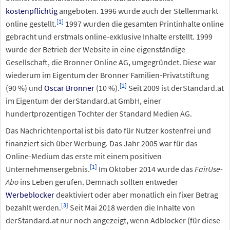
kostenpflichtig
angeboten. 1996 wurde auch der Stellenmarkt
[
1
]
online gestellt.
1997 wurden die gesamten Printinhalte online
gebracht und erstmals online-exklusive Inhalte erstellt. 1999
wurde der Betrieb der Website in eine eigenständige
Gesellschaft, die Bronner Online AG, umgegründet. Diese war
wiederum im Eigentum der Bronner Familien-Privatstiftung
[
2
]
(90
%) und
Oscar Bronner
(10
%).
Seit 2009 ist derStandard.at
im Eigentum der derStandard.at GmbH, einer
hundertprozentigen Tochter der Standard Medien AG.
Das Nachrichtenportal ist bis dato für Nutzer kostenfrei und
finanziert sich über Werbung. Das Jahr 2005 war für das
Online-Medium das erste mit einem positiven
[
1
]
Unternehmensergebnis.
Im Oktober 2014 wurde das
FairUse-
Abo
ins Leben gerufen. Demnach sollten entweder
Werbeblocker
deaktiviert oder aber monatlich ein fixer Betrag
[
3
]
bezahlt werden.
Seit Mai 2018 werden die Inhalte von
derStandard.at nur noch angezeigt, wenn Adblocker (für diese