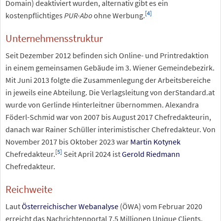
Domain) deaktiviert wurden, alternativ gibt es ein
[
4
]
kostenpflichtiges
PUR-Abo
ohne Werbung.
Unternehmensstruktur
Seit Dezember 2012 befinden sich Online- und Printredaktion
in einem gemeinsamen Gebäude im 3. Wiener Gemeindebezirk.
Mit Juni 2013 folgte die Zusammenlegung der Arbeitsbereiche
in jeweils eine Abteilung. Die Verlagsleitung von derStandard.at
wurde von Gerlinde Hinterleitner übernommen. Alexandra
Föderl-Schmid war von 2007 bis August 2017 Chefredakteurin,
danach war Rainer Schüller interimistischer Chefredakteur. Von
November 2017 bis Oktober 2023 war
Martin Kotynek
[
5
]
Chefredakteur.
Seit April 2024 ist
Gerold Riedmann
Chefredakteur.
Reichweite
Laut
Österreichischer Webanalyse
(ÖWA) vom Februar 2020
erreicht das Nachrichtenportal 7,5 Millionen Unique Clients,