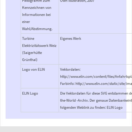
Piktogramm zum
Own illustration, 2007
Kennzeichnen von
Informationen bei
einer
Wahl/Abstimmung.
Turbine
Eigenes Werk
Elektrizitätswerk Weiz
(Saigerhütte
Grünthal)
Logo von ELIN
Vektordaten:
http://www.elin.com/content/files/Anfahrtsp
Farbinfo: http://www.elin.com/static/site/i
ELIN Logo
Die Vektordaten für diese SVG entstammen d
the-World -Archiv. Der genaue Datenbankeint
folgenden Weblink zu finden: ELIN Logo