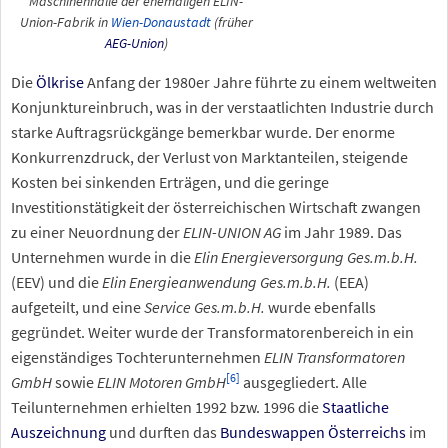
Maschinenhalle der ehemaligen ELIN-
Union-Fabrik in
Wien-Donaustadt
(früher
AEG-Union
)
Die
Ölkrise
Anfang der 1980er Jahre führte zu einem weltweiten
Konjunktureinbruch, was in der verstaatlichten Industrie durch
starke Auftragsrückgänge bemerkbar wurde. Der enorme
Konkurrenzdruck, der Verlust von Marktanteilen, steigende
Kosten bei sinkenden Erträgen, und die geringe
Investitionstätigkeit der österreichischen Wirtschaft zwangen
zu einer Neuordnung der
ELIN-UNION AG
im Jahr 1989. Das
Unternehmen wurde in die
Elin Energieversorgung Ges.m.b.H.
(EEV) und die
Elin Energieanwendung Ges.m.b.H.
(EEA)
aufgeteilt, und eine
Service Ges.m.b.H.
wurde ebenfalls
gegründet. Weiter wurde der Transformatorenbereich in ein
eigenständiges Tochterunternehmen
ELIN Transformatoren
[
6
]
GmbH
sowie
ELIN Motoren GmbH
ausgegliedert. Alle
Teilunternehmen erhielten 1992 bzw. 1996 die
Staatliche
Auszeichnung
und durften das
Bundeswappen Österreichs
im