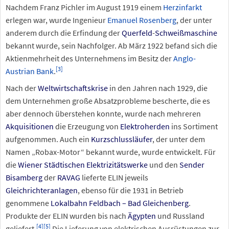
Nachdem Franz Pichler im August 1919 einem
Herzinfarkt
erlegen war, wurde Ingenieur
Emanuel Rosenberg
, der unter
anderem durch die Erfindung der
Querfeld
-
Schweißmaschine
bekannt wurde, sein Nachfolger. Ab März 1922 befand sich die
Aktienmehrheit des Unternehmens im Besitz der
Anglo-
[
3
]
Austrian Bank
.
Nach der
Weltwirtschaftskrise
in den Jahren nach 1929, die
dem Unternehmen große Absatzprobleme bescherte, die es
aber dennoch überstehen konnte, wurde nach mehreren
Akquisitionen
die Erzeugung von
Elektroherden
ins Sortiment
aufgenommen. Auch ein
Kurzschlussläufer
, der unter dem
Namen „Robax-Motor“ bekannt wurde, wurde entwickelt. Für
die
Wiener Städtischen Elektrizitätswerke
und den
Sender
Bisamberg
der
RAVAG
lieferte ELIN jeweils
Gleichrichteranlagen
, ebenso für die 1931 in Betrieb
genommene
Lokalbahn Feldbach – Bad Gleichenberg
.
Produkte der ELIN wurden bis nach
Ägypten
und Russland
[
4
]
[
5
]
geliefert.
Die Lieferung von elektrischen Ausrüstungen zur