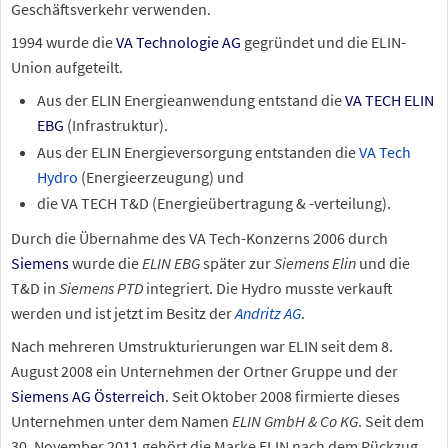
Geschäftsverkehr verwenden.
1994 wurde die
VA Technologie AG
gegründet und die ELIN-
Union aufgeteilt.
Aus der ELIN Energieanwendung entstand die
VA TECH ELIN
EBG
(Infrastruktur).
Aus der ELIN Energieversorgung entstanden die
VA Tech
Hydro
(Energieerzeugung) und
die VA TECH T&D (Energieübertragung & -verteilung).
Durch die Übernahme des VA Tech-Konzerns 2006 durch
Siemens
wurde die
ELIN EBG
später zur
Siemens Elin
und die
T&D in
Siemens PTD
integriert. Die Hydro musste verkauft
werden und ist jetzt im Besitz der
Andritz AG
.
Nach mehreren Umstrukturierungen war ELIN seit dem 8.
August 2008 ein Unternehmen der Ortner Gruppe und der
Siemens AG Österreich
. Seit Oktober 2008 firmierte dieses
Unternehmen unter dem Namen
ELIN GmbH & Co KG
. Seit dem
30.
November 2011 gehört die Marke ELIN nach dem Rückzug