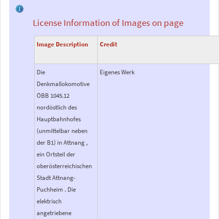
License Information of Images on page
Image Description
Credit
Die
Eigenes Werk
Denkmallokomotive
ÖBB 1045.12
nordöstlich des
Hauptbahnhofes
(unmittelbar neben
der B1) in Attnang ,
ein Ortsteil der
oberösterreichischen
Stadt Attnang-
Puchheim . Die
elektrisch
angetriebene