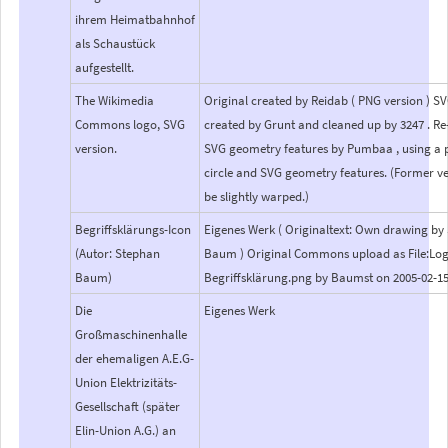
ihrem Heimatbahnhof
als Schaustück
aufgestellt.
The Wikimedia
Original created by Reidab ( PNG version ) S
Commons logo, SVG
created by Grunt and cleaned up by 3247 . Re
version.
SVG geometry features by Pumbaa , using a p
circle and SVG geometry features. (Former ve
be slightly warped.)
Begriffsklärungs-Icon
Eigenes Werk ( Originaltext: Own drawing by
(Autor: Stephan
Baum ) Original Commons upload as File:Lo
Baum)
Begriffsklärung.png by Baumst on 2005-02-1
Die
Eigenes Werk
Großmaschinenhalle
der ehemaligen A.E.G-
Union Elektrizitäts-
Gesellschaft (später
Elin-Union A.G.) an