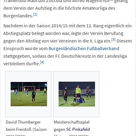
Trainerduo Maurizio Zoccola und Alfred Wagentristl
gelang
dem Verein der Aufstieg in die höchste Amateurliga des
[
1
]
Burgenlandes.
Nachdem in der Saison 2014/15 mit dem 12. Rang eigentlich ein
Abstiegsplatz belegt worden war, legte der Verein Berufung
[
3
]
gegen den Abstieg von vier Vereinen in die II. Liga ein.
Diesem
Einspruch wurde vom
Burgenländischen Fußballverband
stattgegeben, sodass der FC Deutschkreutz in der Landesliga
[
4
]
verbleiben durfte.
David Thumberger
Meisterschaftsspiel
beim Freistoß (Saison
gegen
SC Pinkafeld