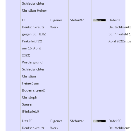
Schiedsrichter
Christian Heiner
FC
Eigenes
Stefan97
Datei:FC
Deutschkreutz
Werk
Deutschkreutz
gegen SC HERZ
SC Pinkafeld 1
Pinkafeld 3:2
April 2022a.jp
am 15. April
2022;
Vordergrund:
Schiedsrichter
Christian
Heiner; am
Boden sitzend:
Christoph
Saurer
(Pinkafeld)
U23 FC
Eigenes
Stefan97
Datei:FC
Deutschkreutz
Werk
Deutschkreuz