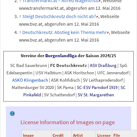
Transfermarkt.at – Alfred Wagentristl
, Webseite
www.transfermarkt.at, abgerufen am 12. Mai 2016
Steigt Deutschkreutz doch nicht ab?
, Webseite
www.bvz.at, abgerufen am 12. Mai 2016
Deutschkreutz: Abstieg kein Thema mehr
, Webseite
www.bvz.at, abgerufen am 12. Mai 2016
Vereine der
Burgenlandliga
der Saison 2024/25
SC Bad Sauerbrunn
|
FC Deutschkreutz
|
ASV Draßburg
|
SpG
Edelserpentin
|
USV Halbturn
|
ASK Horitschon
|
UFC Jennersdorf
|
ASKÖ Klingenbach
|
ASK Kohfidisch
|
SV Leithaprodersdorf
|
Mattersburger SV 2020
|
SK Pama
|
SC-ESV Parndorf 1919
|
SC
Pinkafeld
|
SV Schattendorf
|
SV St. Margarethen
License Information of Images on page
Image
Credit
Artist
License
File