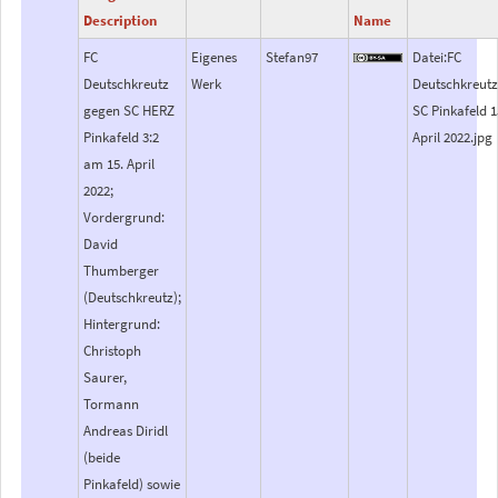
Description
Name
FC
Eigenes
Stefan97
Datei:FC
Deutschkreutz
Werk
Deutschkreutz
gegen SC HERZ
SC Pinkafeld 1
Pinkafeld 3:2
April 2022.jpg
am 15. April
2022;
Vordergrund:
David
Thumberger
(Deutschkreutz);
Hintergrund:
Christoph
Saurer,
Tormann
Andreas Diridl
(beide
Pinkafeld) sowie