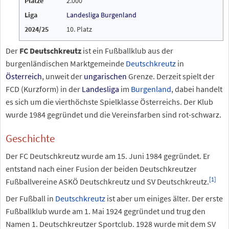
Plätze
2.000
Liga
Landesliga Burgenland
2024/25
10. Platz
Der
FC Deutschkreutz
ist ein Fußballklub aus der
burgenländischen Marktgemeinde
Deutschkreutz
in
Österreich
, unweit der
ungarischen
Grenze. Derzeit spielt der
FCD (Kurzform) in der
Landesliga
im
Burgenland
, dabei handelt
es sich um die vierthöchste Spielklasse Österreichs. Der Klub
wurde 1984 gegründet und die Vereinsfarben sind rot-schwarz.
Geschichte
Der FC Deutschkreutz wurde am 15. Juni 1984 gegründet. Er
entstand nach einer Fusion der beiden Deutschkreutzer
[
1
]
Fußballvereine ASKÖ Deutschkreutz und SV Deutschkreutz.
Der Fußball in
Deutschkreutz
ist aber um einiges älter. Der erste
Fußballklub wurde am 1.
Mai 1924 gegründet und trug den
Namen 1.
Deutschkreutzer Sportclub. 1928 wurde mit dem SV