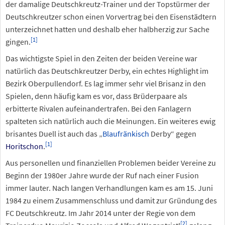
der damalige Deutschkreutz-Trainer und der Topstürmer der
Deutschkreutzer schon einen Vorvertrag bei den Eisenstädtern
unterzeichnet hatten und deshalb eher halbherzig zur Sache
[
1
]
gingen.
Das wichtigste Spiel in den Zeiten der beiden Vereine war
natürlich das Deutschkreutzer Derby, ein echtes Highlight im
Bezirk Oberpullendorf. Es lag immer sehr viel Brisanz in den
Spielen, denn häufig kam es vor, dass Brüderpaare als
erbitterte Rivalen aufeinandertrafen. Bei den Fanlagern
spalteten sich natürlich auch die Meinungen. Ein weiteres ewig
brisantes Duell ist auch das „
Blaufränkisch
Derby“ gegen
[
1
]
Horitschon
.
Aus personellen und finanziellen Problemen beider Vereine zu
Beginn der 1980er Jahre wurde der Ruf nach einer Fusion
immer lauter. Nach langen Verhandlungen kam es am 15.
Juni
1984 zu einem Zusammenschluss und damit zur Gründung des
FC Deutschkreutz. Im Jahr 2014 unter der Regie von dem
[
2
]