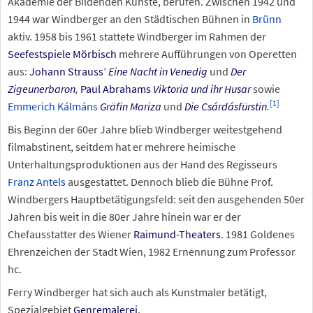
Akademie der Bildenden Künste, berufen. Zwischen 1942 und
1944 war Windberger an den Städtischen Bühnen in
Brünn
aktiv. 1958 bis 1961 stattete Windberger im Rahmen der
Seefestspiele Mörbisch
mehrere Aufführungen von Operetten
aus:
Johann Strauss
’
Eine Nacht in Venedig
und
Der
Zigeunerbaron
,
Paul Abrahams
Viktoria und ihr Husar
sowie
[
1
]
Emmerich Kálmáns
Gräfin Mariza
und
Die Csárdásfürstin
.
Bis Beginn der 60er Jahre blieb Windberger weitestgehend
filmabstinent, seitdem hat er mehrere heimische
Unterhaltungsproduktionen aus der Hand des Regisseurs
Franz Antels
ausgestattet. Dennoch blieb die Bühne Prof.
Windbergers Hauptbetätigungsfeld: seit den ausgehenden 50er
Jahren bis weit in die 80er Jahre hinein war er der
Chefausstatter des Wiener
Raimund-Theaters
. 1981 Goldenes
Ehrenzeichen der Stadt Wien, 1982 Ernennung zum Professor
hc.
Ferry Windberger hat sich auch als Kunstmaler betätigt,
Spezialgebiet
Genremalerei
.