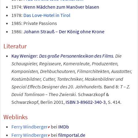
1974:
Wenn Mädchen zum Manöver blasen
1978:
Das Love-Hotel in Tirol
1985: Private Passions
1986:
Johann Strauß – Der König ohne Krone
Literatur
Kay Weniger
:
Das große Personenlexikon des Films
. Die
Schauspieler, Regisseure, Kameraleute, Produzenten,
Komponisten, Drehbuchautoren, Filmarchitekten, Ausstatter,
Kostümbildner, Cutter, Tontechniker, Maskenbildner und
Special Effects Designer des 20. Jahrhunderts.
Band 8:
T – Z.
David Tomlinson – Theo Zwierski.
Schwarzkopf &
Schwarzkopf, Berlin 2001,
ISBN 3-89602-340-3
, S. 414.
Weblinks
Ferry Windberger
bei
IMDb
Ferry Windberger
bei
filmportal.de