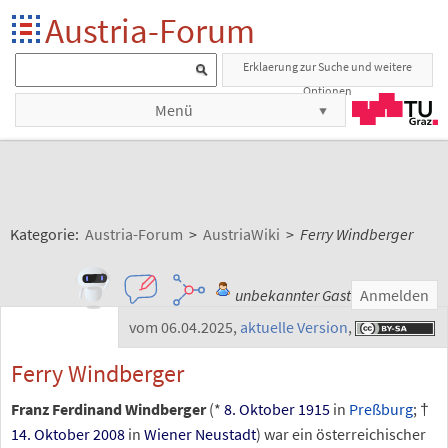
Austria-Forum
Erklaerung zur Suche und weitere
Optionen
Menü
Kategorie:
Austria-Forum
>
AustriaWiki
>
Ferry Windberger
unbekannter Gast
Anmelden
vom 06.04.2025
,
aktuelle Version
,
Ferry Windberger
Franz Ferdinand Windberger
(*
8. Oktober
1915
in
Preßburg
; †
14. Oktober
2008
in
Wiener Neustadt
) war ein österreichischer