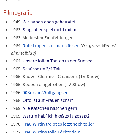
Filmografie
1949:
Wir haben eben geheiratet
1963:
Sing, aber spiel nicht mit mir
1963: Mit besten Empfehlungen
1964:
Rote Lippen soll man küssen
(Die ganze Welt ist
himmelblau)
1964:
Unsere tollen Tanten in der Südsee
1965:
Schüsse im 3/4 Takt
1965: Show – Charme – Chansons (TV-Show)
1965: Soeben eingetroffen (TV-Show)
1966:
00Sex am Wolfgangsee
1968:
Otto ist auf Frauen scharf
1969:
Alle Kätzchen naschen gern
1969:
Warum hab’ ich bloß 2x ja gesagt?
1970:
Frau Wirtin treibt es jetzt noch toller
1972:
Frau Wirtins tolle Töchterlein