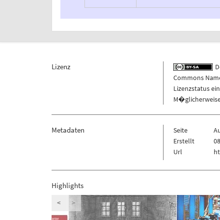
Lizenz
De
Commons Namens
Lizenzstatus ei
M�glicherweise 
Metadaten
Seite
Au
Erstellt
08
Url
ht
Highlights
<
>