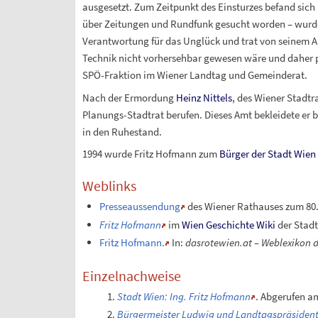
ausgesetzt. Zum Zeitpunkt des Einsturzes befand sic
über Zeitungen und Rundfunk gesucht worden – wurde
Verantwortung für das Unglück und trat von seinem A
Technik nicht vorhersehbar gewesen wäre und daher pra
SPÖ-Fraktion im Wiener Landtag und Gemeinderat.
Nach der Ermordung
Heinz Nittels
, des Wiener Stadt
Planungs-Stadtrat berufen. Dieses Amt bekleidete er b
in den Ruhestand.
1994 wurde Fritz Hofmann zum
Bürger der Stadt Wien
Weblinks
Presseaussendung
des Wiener Rathauses zum 80
Fritz Hofmann
im
Wien Geschichte Wiki
der Stad
Fritz Hofmann.
In:
dasrotewien.at – Weblexikon 
Einzelnachweise
Stadt Wien: Ing. Fritz Hofmann
. Abgerufen am
Bürgermeister Ludwig und Landtagspräsident