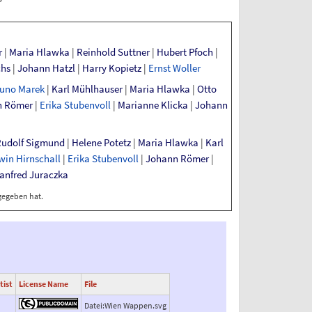
r
|
Maria Hlawka
|
Reinhold Suttner
|
Hubert Pfoch
|
chs
|
Johann Hatzl
|
Harry Kopietz
|
Ernst Woller
uno Marek
|
Karl Mühlhauser
|
Maria Hlawka
|
Otto
n Römer
|
Erika Stubenvoll
|
Marianne Klicka
|
Johann
udolf Sigmund
|
Helene Potetz
|
Maria Hlawka
|
Karl
win Hirnschall
|
Erika Stubenvoll
|
Johann Römer
|
anfred Juraczka
 gegeben hat.
tist
License Name
File
Datei:Wien Wappen.svg