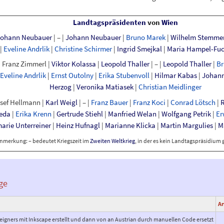
Landtagspräsidenten
von
Wien
Johann Neubauer
|
–
|
Johann Neubauer
|
Bruno Marek
|
Wilhelm Stemme
|
Eveline Andrlik
|
Christine Schirmer
|
Ingrid Smejkal
|
Maria Hampel-Fu
|
Franz Zimmerl
|
Viktor Kolassa
|
Leopold Thaller
|
–
|
Leopold Thaller
|
Br
Eveline Andrlik
|
Ernst Outolny
|
Erika Stubenvoll
|
Hilmar Kabas
|
Johan
Herzog
|
Veronika Matiasek
|
Christian Meidlinger
sef Hellmann
|
Karl Weigl
|
–
|
Franz Bauer
|
Franz Koci
|
Conrad Lötsch
|
R
eda
|
Erika Krenn
|
Gertrude Stiehl
|
Manfried Welan
|
Wolfgang Petrik
|
Er
arie Unterreiner
|
Heinz Hufnagl
|
Marianne Klicka
|
Martin Margulies
|
M
nmerkung: – bedeutet Kriegszeit im
Zweiten Weltkrieg
, in der es kein Landtagspräsidium
ge
Ar
eigners mit Inkscape erstellt und dann von an Austrian durch manuellen Code ersetzt