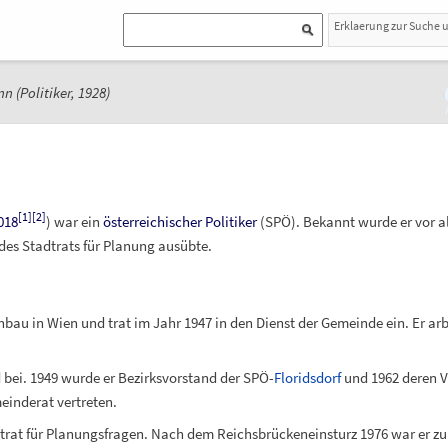
Erklaerung zur Suche 
n (Politiker, 1928)
[
1
]
[
2
]
018
) war ein
österreichischer
Politiker
(SPÖ). Bekannt wurde er vor al
es Stadtrats für Planung ausübte.
u in Wien und trat im Jahr 1947 in den Dienst der Gemeinde ein. Er arb
d
bei. 1949 wurde er Bezirksvorstand der SPÖ-
Floridsdorf
und 1962 deren Vo
einderat vertreten.
trat für Planungsfragen. Nach dem Reichsbrückeneinsturz 1976 war er zu