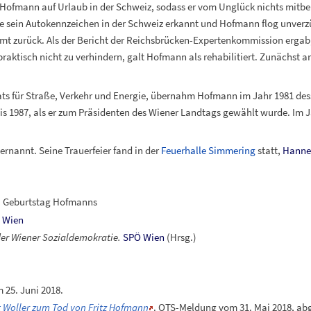
h Hofmann auf Urlaub in der Schweiz, sodass er vom Unglück nichts mitb
 sein Autokennzeichen in der Schweiz erkannt und Hofmann flog unverzü
mt zurück. Als der Bericht der Reichsbrücken-Expertenkommission ergab
ktisch nicht zu verhindern, galt Hofmann als rehabilitiert. Zunächst ar
rats für Straße, Verkehr und Energie, übernahm Hofmann im Jahr 1981 de
is 1987, als er zum Präsidenten des Wiener Landtags gewählt wurde. Im Ja
ernannt. Seine Trauerfeier fand in der
Feuerhalle Simmering
statt,
Hanne
. Geburtstag Hofmanns
t
Wien
der Wiener Sozialdemokratie.
SPÖ Wien
(Hrsg.)
 25. Juni 2018.
 Woller zum Tod von Fritz Hofmann
. OTS-Meldung vom 31. Mai 2018, abg