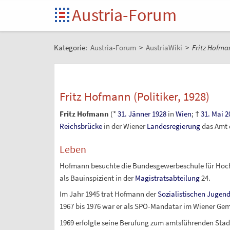
Austria-Forum
Kategorie:
Austria-Forum
>
AustriaWiki
>
Fritz Hofman
Fritz Hofmann (Politiker, 1928)
Fritz Hofmann
(*
31. Jänner
1928
in
Wien
; †
31. Mai
2
Reichsbrücke
in der Wiener
Landesregierung
das Amt d
Leben
Hofmann besuchte die Bundesgewerbeschule für Hochba
als Bauinspizient in der
Magistratsabteilung
24.
Im Jahr 1945 trat Hofmann der
Sozialistischen Jugen
1967 bis 1976 war er als SPÖ-Mandatar im Wiener Gem
1969 erfolgte seine Berufung zum amtsführenden Stad