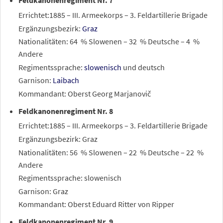
Feldkanonenregiment Nr. 7
Errichtet:1885 – III. Armeekorps – 3. Feldartillerie Brigade
Ergänzungsbezirk:
Graz
Nationalitäten: 64
% Slowenen – 32
% Deutsche – 4
%
Andere
Regimentssprache:
slowenisch
und deutsch
Garnison:
Laibach
Kommandant: Oberst Georg Marjanovič
Feldkanonenregiment Nr. 8
Errichtet:1885 – III. Armeekorps – 3. Feldartillerie Brigade
Ergänzungsbezirk: Graz
Nationalitäten: 56
% Slowenen – 22
% Deutsche – 22
%
Andere
Regimentssprache: slowenisch
Garnison: Graz
Kommandant: Oberst Eduard Ritter von Ripper
Feldkanonenregiment Nr. 9