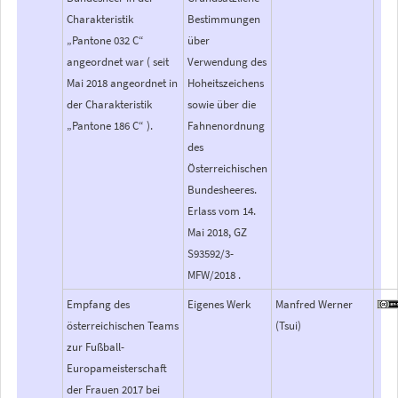
Charakteristik
Bestimmungen
„Pantone 032 C“
über
angeordnet war ( seit
Verwendung des
Mai 2018 angeordnet in
Hoheitszeichens
der Charakteristik
sowie über die
„Pantone 186 C“ ).
Fahnenordnung
des
Österreichischen
Bundesheeres.
Erlass vom 14.
Mai 2018, GZ
S93592/3-
MFW/2018 .
Empfang des
Eigenes Werk
Manfred Werner
österreichischen Teams
(Tsui)
zur Fußball-
Europameisterschaft
der Frauen 2017 bei