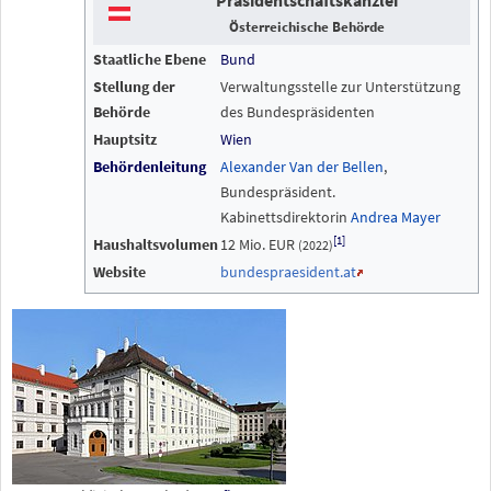
Präsidentschaftskanzlei
Österreichische Behörde
Staatliche
Ebene
Bund
Stellung der
Verwaltungsstelle zur Unterstützung
Behörde
des Bundespräsidenten
Hauptsitz
Wien
Behörden
leitung
Alexander Van der Bellen
,
Bundespräsident.
Kabinettsdirektorin
Andrea Mayer
[
1
]
Haushaltsvolumen
12 Mio. EUR
(2022)
Website
bundespraesident.at