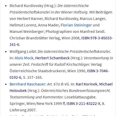
Richard Kurdiovsky (Hrsg.):
Die österreichische
Präsidentschaftskanzlei in der Wiener Hofburg.
Mit Beiträgen
von Herbert Karner, Richard Kurdiovsky, Marcus Langer,
Hellmut Lorenz, Anna Mader,
Florian Steininger
und
Manuel Weinberger; Photographien von Manfred Seidl.
Christian Brandstätter Verlag, Wien 2008,
ISBN 978-3-85033-
161-6
.
Wolfgang Loibl:
Die österreichische Präsidentschaftskanzlei.
In:
Alois Mock
,
Herbert Schambeck
(Hrsg.):
Verantwortung in
unserer Zeit. Festschrift für Rudolf Kirchschläger.
Verlag
Österreichische Staatsdruckerei, Wien 1990,
ISBN 3-7046-
0192-6
, S. 157–165.
Bernhard Raschauer
:
Art. 67a B-VG.
In:
Karl Korinek
,
Michael
Holoubek
(Hrsg.):
Österreichisches Bundesverfassungsrecht.
Textsammlung und Kommentar.
Loseblattausgabe.
Springer, Wien/New York 1999 ff,
ISBN 3-211-83222-X
, 8.
Lieferung 2007.