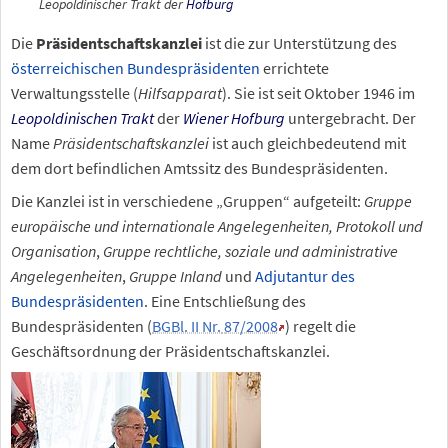
Leopoldinischer Trakt der
Hofburg
Die
Präsidentschaftskanzlei
ist die zur Unterstützung des
österreichischen Bundespräsidenten
errichtete
Verwaltungsstelle (
Hilfsapparat
). Sie ist seit Oktober 1946 im
Leopoldinischen Trakt
der
Wiener
Hofburg
untergebracht. Der
Name
Präsidentschaftskanzlei
ist auch gleichbedeutend mit
dem dort befindlichen Amtssitz des Bundespräsidenten.
Die Kanzlei ist in verschiedene „Gruppen“ aufgeteilt:
Gruppe
europäische und internationale Angelegenheiten, Protokoll und
Organisation
,
Gruppe rechtliche, soziale und administrative
Angelegenheiten
,
Gruppe Inland
und
Adjutantur des
Bundespräsidenten
. Eine Entschließung des
Bundespräsidenten (
BGBl. II Nr.
87/2008
) regelt die
Geschäftsordnung der Präsidentschaftskanzlei.