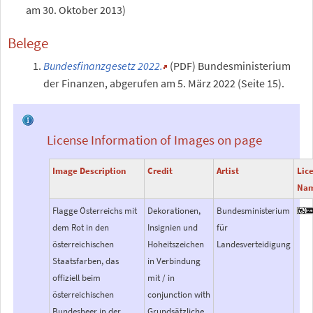
am 30. Oktober 2013)
Belege
Bundesfinanzgesetz 2022.
(PDF)
Bundesministerium
der Finanzen
,
abgerufen am 5.
März 2022
(Seite 15).
License Information of Images on page
Image Description
Credit
Artist
Lic
Na
Flagge Österreichs mit
Dekorationen,
Bundesministerium
dem Rot in den
Insignien und
für
österreichischen
Hoheitszeichen
Landesverteidigung
Staatsfarben, das
in Verbindung
offiziell beim
mit / in
österreichischen
conjunction with
Bundesheer in der
Grundsätzliche