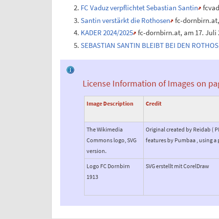
FC Vaduz verpflichtet Sebastian Santin
fcvad
Santin verstärkt die Rothosen
fc-dornbirn.at
KADER 2024/2025
fc-dornbirn.at, am 17. Juli
SEBASTIAN SANTIN BLEIBT BEI DEN ROTHO
License Information of Images on pa
Image Description
Credit
The Wikimedia
Original created by Reidab ( 
Commons logo, SVG
features by Pumbaa , using a 
version.
Logo FC Dornbirn
SVG erstellt mit CorelDraw
1913