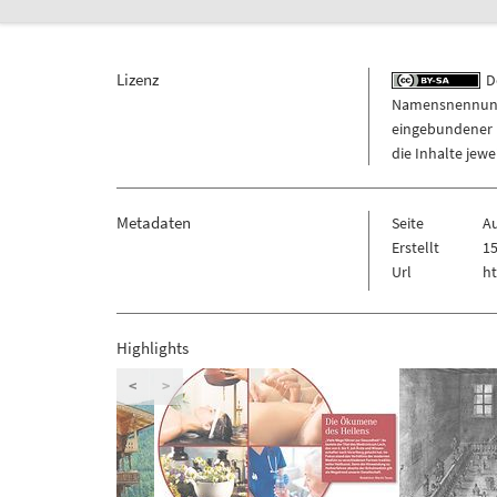
Lizenz
De
Namensnennung -
eingebundener M
die Inhalte jew
Metadaten
Seite
Au
Erstellt
15
Url
ht
Highlights
<
>