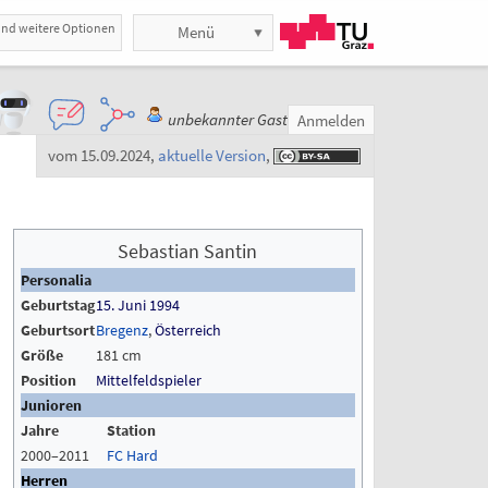
und weitere Optionen
Menü
unbekannter Gast
Anmelden
vom 15.09.2024
,
aktuelle Version
,
Sebastian Santin
Personalia
Geburtstag
15. Juni
1994
Geburtsort
Bregenz
,
Österreich
Größe
181 cm
Position
Mittelfeldspieler
Junioren
Jahre
Station
2000–2011
FC Hard
Herren