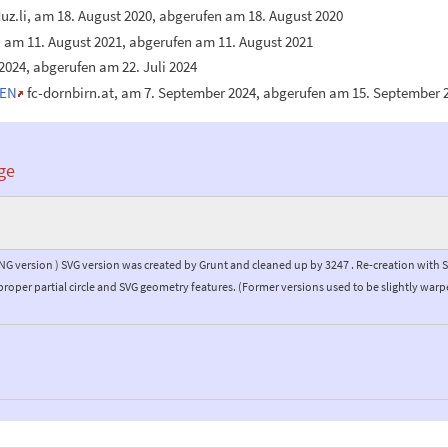
uz.li, am 18. August 2020, abgerufen am 18. August 2020
, am 11. August 2021, abgerufen am 11. August 2021
 2024, abgerufen am 22. Juli 2024
SEN
fc-dornbirn.at, am 7. September 2024, abgerufen am 15. September 
ge
PNG version ) SVG version was created by Grunt and cleaned up by 3247 . Re-creation with
proper partial circle and SVG geometry features. (Former versions used to be slightly warp