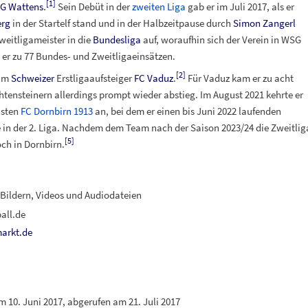
[
1
]
G Wattens
.
Sein Debüt in der
zweiten Liga
gab er im Juli 2017, als er
erg
in der Startelf stand und in der Halbzeitpause durch
Simon Zangerl
weitligameister in die
Bundesliga
auf, woraufhin sich der Verein in WSG
 er zu 77 Bundes- und Zweitligaeinsätzen.
[
2
]
um
Schweizer
Erstligaaufsteiger
FC Vaduz
.
Für Vaduz kam er zu acht
chtensteinern allerdings prompt wieder abstieg. Im August 2021 kehrte er
isten
FC Dornbirn 1913
an, bei dem er einen bis Juni 2022 laufenden
le in der 2. Liga. Nachdem dem Team nach der Saison 2023/24 die Zweitli
[
5
]
ch in Dornbirn.
ildern, Videos und Audiodateien
all.de
markt.de
m 10. Juni 2017, abgerufen am 21. Juli 2017