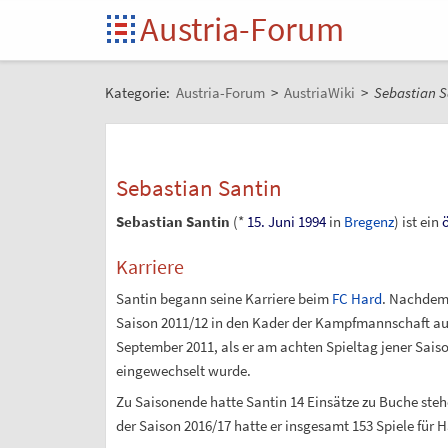
Austria-Forum
Kategorie:
Austria-Forum
>
AustriaWiki
>
Sebastian S
Sebastian Santin
Sebastian Santin
(*
15. Juni
1994
in
Bregenz
) ist ein
ö
Karriere
Santin begann seine Karriere beim
FC Hard
. Nachdem 
Saison 2011/12 in den Kader der Kampfmannschaft auf.
September 2011, als er am achten Spieltag jener Sai
eingewechselt wurde.
Zu Saisonende hatte Santin 14 Einsätze zu Buche ste
der Saison 2016/17 hatte er insgesamt 153 Spiele für Ha