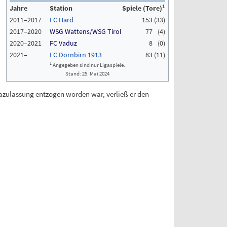
1
Jahre
Station
Spiele
(Tore)
2011–2017
FC Hard
153 (33)
2017–2020
WSG Wattens/WSG Tirol
77
(4)
2020–2021
FC Vaduz
8
(0)
2021–
FC Dornbirn 1913
83 (11)
1
Angegeben sind nur Ligaspiele.
Stand: 25. Mai 2024
gazulassung entzogen worden war, verließ er den