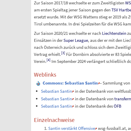
Zur Saison 2017/18 wechselte er zum Zweitligisten
WS
am ersten Spieltag jener Saison gegen den
TSV Hartb
ersetzt wurde. Mit der WSG Wattens stieg er 2019 als Z
Tirol umbenannte. In drei Spielzeiten für die WSG kam
Zur Saison 2020/21 wechselte er nach
Liechtenstein
z
Einsätzen in der
Super League
, aus der er mit den Lie
nach Österreich zurück und schloss sich dem Zweitlig
[
3
]
Vertrag erhielt.
Für Dornbirn absolvierte er 83 Spie
[
4
]
Verein.
Im September 2024 verlängert schließlich do
Weblinks
Commons
: Sebastian Santin
– Sammlung von B
Sebastian Santin
in der Datenbank von weltfussb
Sebastian Santin
in der Datenbank von
transfer
Sebastian Santin
in der Datenbank des
ÖFB
Einzelnachweise
Santin verstärkt Offensive
wsg-fussball.at, a