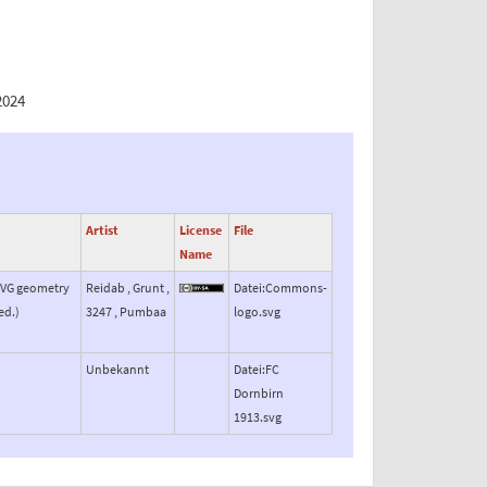
2024
Artist
License
File
Name
 SVG geometry
Reidab , Grunt ,
Datei:Commons-
ed.)
3247 , Pumbaa
logo.svg
Unbekannt
Datei:FC
Dornbirn
1913.svg