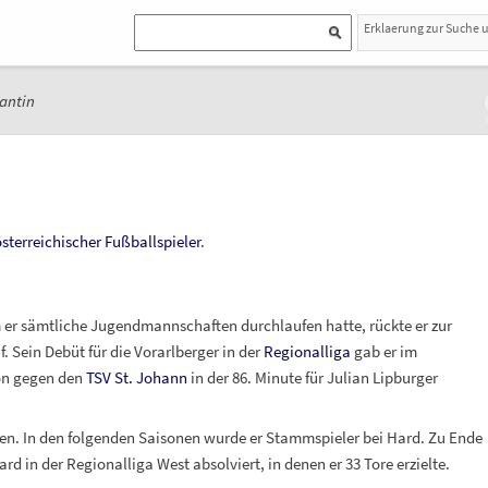
Erklaerung zur Suche 
antin
sterreichischer
Fußballspieler
.
er sämtliche Jugendmannschaften durchlaufen hatte, rückte er zur
 Sein Debüt für die Vorarlberger in der
Regionalliga
gab er im
son gegen den
TSV St. Johann
in der 86. Minute für Julian Lipburger
hen. In den folgenden Saisonen wurde er Stammspieler bei Hard. Zu Ende
rd in der Regionalliga West absolviert, in denen er 33 Tore erzielte.