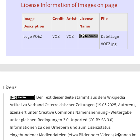
License Information of Images on page
Image
Credit
Artist
License
File
Description
Name
Logo VOEZ
VÖZ
VÖZ
Datei:Logo
VOEZ.jpg
Lizenz
Der Text dieser Seite stammt aus dem
Wikipedia
Artikel zu
Verband Österreichischer Zeitungen
(
19.05.2025
,
Autoren
),
lizenziert unter
Creative Commons Namensnennung - Weitergabe
unter gleichen Bedingungen 3.0 Unported (CC BY-SA 3.0)
.
Informationen zu den Urhebern und zum Lizenzstatus
eingebundener Mediendateien (etwa Bilder oder Videos) k�nnen im