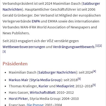
Verbandspräsident ist seit 2024 Maximilian Dasch (
Salzburger
Nachrichten
). Hauptamtlicher Geschäftsführer ist seit 2006
Gerald Grünberger. Der Verband ist Mitglied der europäischen
Verlegerverbände
ENPA
und EMMA sowie des internationalen
Verbandes WAN-IFRA World Association of Newspapers and
News Publishers.
Seit 2023 engagiert sich der VÖZ verstärkt gegen
[
1
]
[
2
]
Wettbewerbsverzerrungen
und
Verdrängungswettbewerb
.
[
3
]
Präsidenten
[
4
]
Maximilian Dasch (
Salzburger Nachrichten
): seit 2024
[
5
]
Markus Mair
(
Styria Media Group
): seit 2018
[
5
]
Thomas Kralinger,
Kurier
und
Mediaprint
: 2012–2018
Hans Gasser,
WirtschaftsBlatt
: 2010–2012
Horst Pirker
, Styria Media Group: 2004–2010
Franz Ivan,
Die Presse
: 2001–2004