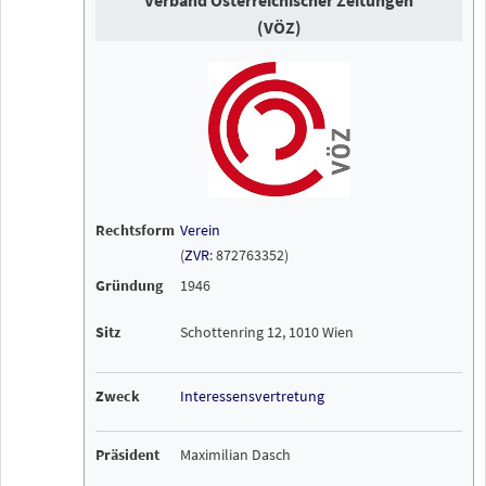
Verband Österreichischer Zeitungen
(VÖZ)
Rechtsform
Verein
(
ZVR
: 872763352)
Gründung
1946
Sitz
Schottenring 12, 1010 Wien
Zweck
Interessensvertretung
Präsident
Maximilian Dasch