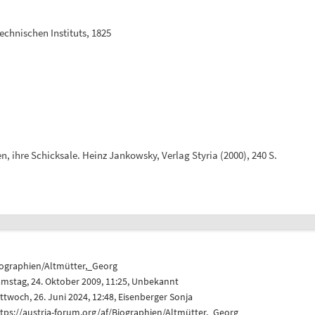
chnischen Instituts, 1825
en, ihre Schicksale. Heinz Jankowsky, Verlag Styria (2000), 240 S.
iographien/Altmütter,_Georg
mstag, 24. Oktober 2009, 11:25, Unbekannt
ttwoch, 26. Juni 2024, 12:48,
Eisenberger Sonja
tps://austria-forum.org/af/Biographien/Altmütter,_Georg