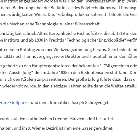
n Institut angegliedert worden war, und der "Werkzeugsammlung" (Werkz
 deren Bedeutung über die Bedürfnisse des Polytechnikums weit hinaus
enswürdigkeiten Wiens. Das "Fabriksproduktenkabinett" bildete die Gru
b die Mechanische Technologie zu einer Wissenschaft.
ehrtätigkeit schrieb Altmütter zahlreiche Fachaufsätze, die ab 1819 in de
n Instituts und ab 1830 in Prechtls "Technologischer Enzyklopädie" veröf
tter einen Katalog zu seiner Werkzeugsammlung heraus. Sein bedeutendst
r 1831 nach Hannover ging, wo er Direktor und Hauptlehrer an der höh
r gehörte zu den Hauptorganisatoren der bekannten 1. "Allgemeinen ode
en-Ausstellung", die im Jahre 1835 in den Redoutensälen stattfand. Dor
n sich den Käufern zu präsentieren. Der große Erfolg führte dazu, dass di
iederholt wurde. In den siebziger Jahren sollte dann die Weltausstellu
Franz Grillparzer
und dem Dramatiker Joseph Schreyvogel.
wurde auf dem katholischen Friedhof Matzleinsdorf bestattet.
alten, und im 9. Wiener Bezirk ist ihm eine Gasse gewidmet.