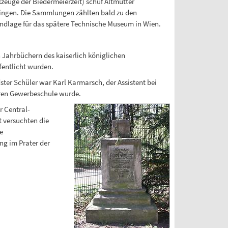
euge der Biedermeierzeit) schuf Altmütter
gingen. Die Sammlungen zählten bald zu den
ndlage für das spätere Technische Museum in Wien.
n Jahrbüchern des kaiserlich königlichen
fentlicht wurden.
er Schüler war Karl Karmarsch, der Assistent bei
eren Gewerbeschule wurde.
r Central-
t versuchten die
e
ng im Prater der