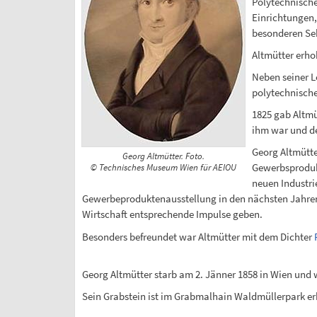
Polytechnische
Einrichtungen,
besonderen Seh
Altmütter erho
Neben seiner L
polytechnische
1825 gab Altmü
ihm war und de
Georg Altmütte
Georg Altmütter. Foto.
Gewerbsprodukt
© Technisches Museum Wien für AEIOU
neuen Industrie
Gewerbeproduktenausstellung in den nächsten Jahren w
Wirtschaft entsprechende Impulse geben.
Besonders befreundet war Altmütter mit dem Dichter
Georg Altmütter starb am 2. Jänner 1858 in Wien und 
Sein Grabstein ist im Grabmalhain Waldmüllerpark erh