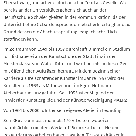
Eberschwang und arbeitet dort anschließend als Geselle. Wie
bereits an der Universität ergeben sich auch an der
Berufsschule Schwierigkeiten in der Kommunikation, da der
Unterricht ohne GebärdensprachdolmetscherIn erfolgt und auf
Grund dessen die Abschlussprüfung lediglich schriftlich
stattfinden kann.
Im Zeitraum von 1949 bis 1957 durchläuft Dimmel ein Studium
für Bildhauerei an der Kunstschule der Stadt Linz in der
Meisterklasse von Walter Ritter und wird bereits in dieser Zeit
mit öffentlichen Aufträgen betraut. Mit dem Beginn seiner
Karriere als freischaffender Künstler im Jahre 1957 wird der
Künstler bis 1963 als Mitbewohner im Egon-Hofmann-
Atelierhaus in Linz geführt. Seit 1953 ist er Mitglied der
Innviertler Künstlergilde und der Künstlervereinigung MAERZ.
Von 1964 bis 2000 führt er sein eigenes Atelier in Leonding.
Sein Œuvre umfasst mehr als 170 Arbeiten, wobei er
hauptsächlich mit dem Werkstoff Bronze arbeitet. Neben
Restaurierungsarbeiten hat er Plastiken für Gotteshäuser in