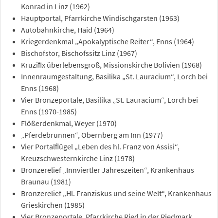
Konrad in Linz (1962)
Hauptportal, Pfarrkirche Windischgarsten (1963)
Autobahnkirche, Haid (1964)
Kriegerdenkmal „Apokalyptische Reiter“, Enns (1964)
Bischofstor, Bischofssitz Linz (1967)
Kruziﬁx überlebensgroß, Missionskirche Bolivien (1968)
Innenraumgestaltung, Basilika „St. Lauracium“, Lorch bei
Enns (1968)
Vier Bronzeportale, Basilika „St. Lauracium“, Lorch bei
Enns (1970-1985)
Flößerdenkmal, Weyer (1970)
„Pferdebrunnen“, Obernberg am Inn (1977)
Vier Portalﬂügel „Leben des hl. Franz von Assisi“,
Kreuzschwesternkirche Linz (1978)
Bronzerelief „Innviertler Jahreszeiten“, Krankenhaus
Braunau (1981)
Bronzerelief „Hl. Franziskus und seine Welt“, Krankenhaus
Grieskirchen (1985)
Vier Bronzeportale, Pfarrkirche Ried in der Riedmark