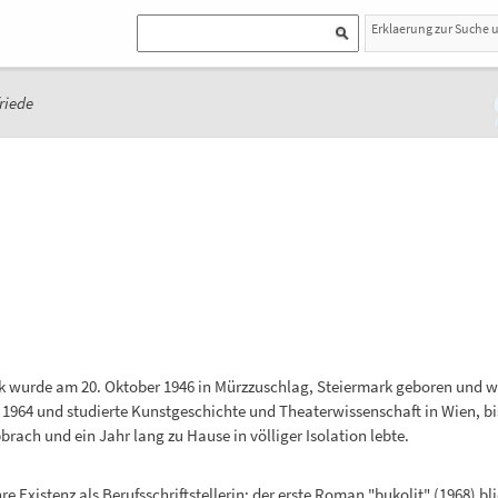
Erklaerung zur Suche 
friede
ek wurde am 20. Oktober 1946 in Mürzzuschlag, Steiermark geboren und wu
 1964 und studierte Kunstgeschichte und Theaterwissenschaft in Wien, b
ach und ein Jahr lang zu Hause in völliger Isolation lebte.
e Existenz als Berufsschriftstellerin: der erste Roman "bukolit" (1968) bli