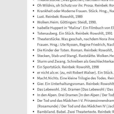
Oh Wildnis, oh Schutz vor ihr. Prosa. Reinbek: Ro
Krankheit oder Moderne Frauen. Stück. Hrsg., Na
Lust. Reinbek: Rowohlt, 1989
Wolken.Heim. Göttingen: Steidl, 1990.
Isabelle Huppert in "Malina". Ein Filmbuch von
Totenauberg. Ein Stück. Reinbek: Rowohlt, 1991
Theaterstücke. Was geschah, nachdem Nora ihren 
Frauen. Hrsg.: Ute Nyssen, Regine Friedrich, Na
Die Kinder der Toten. Roman. Reinbek: Rowohlt,
Stecken, Stab und Stangl. Raststätte. Wolken.He
Sturm und Zwang. Schreiben als Geschlechterkampf
Ein Sportstück. Reinbek: Rowohlt, 1998
er nicht als er. (zu, mit Robert Walser). Ein Stüc
Macht.Nichts. Eine kleine Trilogie des Todes. Re
Gier. Ein Unterhaltungsroman. Reinbek: Rowohlt
Das Lebewohl. 3 kl. Dramen [Das Lebewohl / Das S
In den Alpen. Drei Dramen [In den Alpen / Der To
Der Tod und das Mädchen I-V. Prinzessinnendram
(Rosamunde) / Der Tod und das Mädchen IV (Jacki
Bambiland. Babel. Zwei Theatertexte. Reinbek: 