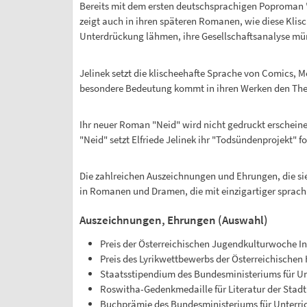
Bereits mit dem ersten deutschsprachigen Poproman "w
zeigt auch in ihren späteren Romanen, wie diese Kli
Unterdrückung lähmen, ihre Gesellschaftsanalyse münd
Jelinek setzt die klischeehafte Sprache von Comics, Me
besondere Bedeutung kommt in ihren Werken den Theme
Ihr neuer Roman "Neid" wird nicht gedruckt erscheinen;
"Neid" setzt Elfriede Jelinek ihr "Todsündenprojekt" fo
Die zahlreichen Auszeichnungen und Ehrungen, die sie
in Romanen und Dramen, die mit einzigartiger sprachl
Auszeichnungen, Ehrungen (Auswahl)
Preis der Österreichischen Jugendkulturwoche I
Preis des Lyrikwettbewerbs der Österreichischen
Staatsstipendium des Bundesministeriums für Unte
Roswitha-Gedenkmedaille für Literatur der Stad
Buchprämie des Bundesministeriums für Unterric