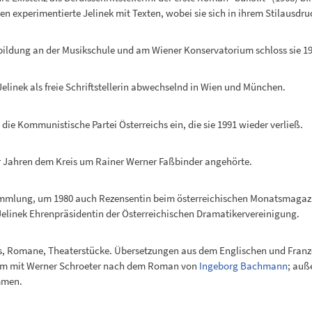
en experimentierte Jelinek mit Texten, wobei sie sich in ihrem Stilausdr
bildung an der Musikschule und am Wiener Konservatorium schloss sie 1
 Jelinek als freie Schriftstellerin abwechselnd in Wien und München.
n die Kommunistische Partei Österreichs ein, die sie 1991 wieder verließ.
0er Jahren dem Kreis um Rainer Werner Faßbinder angehörte.
ammlung, um 1980 auch Rezensentin beim österreichischen Monatsmagazin 
de Jelinek Ehrenpräsidentin der Österreichischen Dramatikervereinigung.
ays, Romane, Theaterstücke. Übersetzungen aus dem Englischen und Fran
sam mit Werner Schroeter nach dem Roman von
Ingeborg Bachmann
; auß
men.