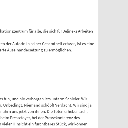
ionszentrum für alle, die sich für Jelineks Arbeiten
 der Autorin in seiner Gesamtheit erfasst, ist es eine
erte Auseinandersetzung zu ermöglichen.
s tun, und nie verborgen ists unterm Schleier. Wir
hn. Unbedingt. Niemand schöpft Verdacht. Wir sind ja
ernährn uns jetzt von ihnen. Die Toten erheben sich,
eim Pressefoyer, bei der Pressekonferenz des
vieler Hinsicht ein furchtbares Stück, wir können