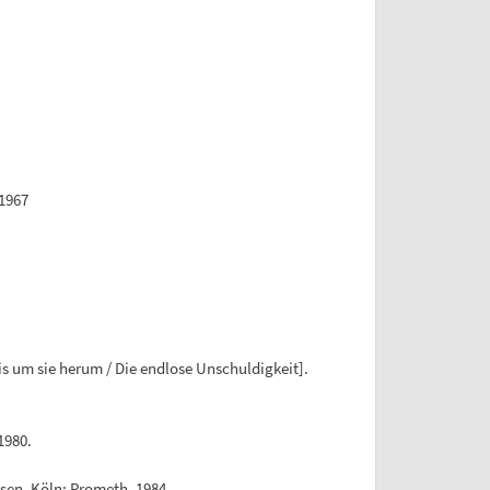
 1967
is um sie herum / Die endlose Unschuldigkeit].
1980.
sen. Köln: Prometh, 1984.