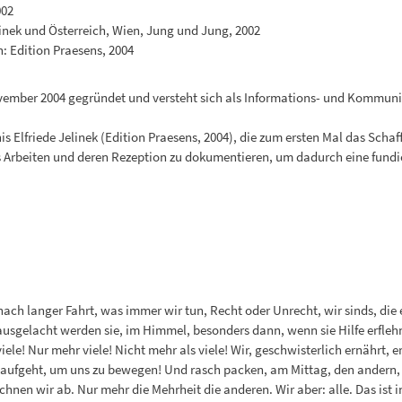
002
linek und Österreich, Wien, Jung und Jung, 2002
n: Edition Praesens, 2004
mber 2004 gegründet und versteht sich als Informations- und Kommunikat
Elfriede Jelinek (Edition Praesens, 2004), die zum ersten Mal das Schaffen
 Arbeiten und deren Rezeption zu dokumentieren, um dadurch eine fundi
ach langer Fahrt, was immer wir tun, Recht oder Unrecht, wir sinds, die e
 ausgelacht werden sie, im Himmel, besonders dann, wenn sie Hilfe erfle
iele! Nur mehr viele! Nicht mehr als viele! Wir, geschwisterlich ernährt, 
aufgeht, um uns zu bewegen! Und rasch packen, am Mittag, den andern, b
n wir ab. Nur mehr die Mehrheit die anderen. Wir aber: alle. Das ist in 