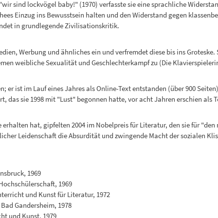
ir sind lockvögel baby!" (1970) verfasste sie eine sprachliche Widerst
schees Einzug ins Bewusstsein halten und den Widerstand gegen klassenb
et in grundlegende Zivilisationskritik.
dien, Werbung und ähnliches ein und verfremdet diese bis ins Groteske. Sie
n weibliche Sexualität und Geschlechterkampf zu (Die Klavierspielerin,
 er ist im Lauf eines Jahres als Online-Text entstanden (über 900 Seiten)
rt, das sie 1998 mit "Lust" begonnen hatte, vor acht Jahren erschien als Te
 erhalten hat, gipfelten 2004 im Nobelpreis für Literatur, den sie für 
icher Leidenschaft die Absurdität und zwingende Macht der sozialen Klisc
nnsbruck, 1969
 Hochschülerschaft, 1969
rricht und Kunst für Literatur, 1972
t Bad Gandersheim, 1978
ht und Kunst, 1979