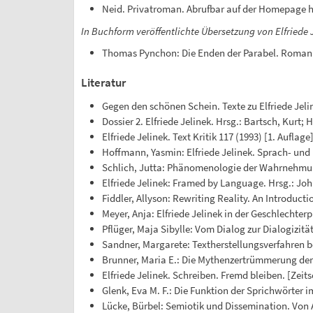
Neid. Privatroman. Abrufbar auf der Homepage h
In Buchform veröffentlichte Übersetzung von Elfriede 
Thomas Pynchon: Die Enden der Parabel. Roman. [O
Literatur
Gegen den schönen Schein. Texte zu Elfriede Jelin
Dossier 2. Elfriede Jelinek. Hrsg.: Bartsch, Kurt; 
Elfriede Jelinek. Text Kritik 117 (1993) [1. Auflage
Hoffmann, Yasmin: Elfriede Jelinek. Sprach- und K
Schlich, Jutta: Phänomenologie der Wahrnehmung 
Elfriede Jelinek: Framed by Language. Hrsg.: John
Fiddler, Allyson: Rewriting Reality. An Introducti
Meyer, Anja: Elfriede Jelinek in der Geschlechte
Pflüger, Maja Sibylle: Vom Dialog zur Dialogizitä
Sandner, Margarete: Textherstellungsverfahren b
Brunner, Maria E.: Die Mythenzertrümmerung der E
Elfriede Jelinek. Schreiben. Fremd bleiben. [Zeitsc
Glenk, Eva M. F.: Die Funktion der Sprichwörter 
Lücke, Bürbel: Semiotik und Dissemination. Von A