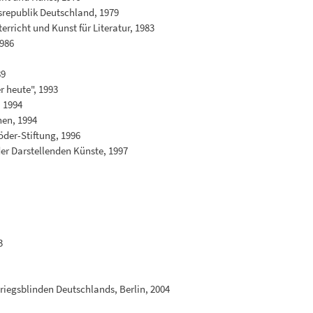
republik Deutschland, 1979
rricht und Kunst für Literatur, 1983
1986
89
r heute", 1993
, 1994
hen, 1994
öder-Stiftung, 1996
er Darstellenden Künste, 1997
0
3
riegsblinden Deutschlands, Berlin, 2004