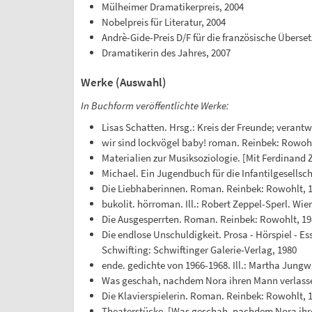
Mülheimer Dramatikerpreis, 2004
Nobelpreis für Literatur, 2004
Andrè-Gide-Preis D/F für die französische Überse
Dramatikerin des Jahres, 2007
Werke (Auswahl)
In Buchform veröffentlichte Werke:
Lisas Schatten. Hrsg.: Kreis der Freunde; verantwo
wir sind lockvögel baby! roman. Reinbek: Rowohl
Materialien zur Musiksoziologie. [Mit Ferdinand
Michael. Ein Jugendbuch für die Infantilgesellsc
Die Liebhaberinnen. Roman. Reinbek: Rowohlt, 
bukolit. hörroman. Ill.: Robert Zeppel-Sperl. Wi
Die Ausgesperrten. Roman. Reinbek: Rowohlt, 19
Die endlose Unschuldigkeit. Prosa - Hörspiel - E
Schwifting: Schwiftinger Galerie-Verlag, 1980
ende. gedichte von 1966-1968. Ill.: Martha Jungw
Was geschah, nachdem Nora ihren Mann verlassen 
Die Klavierspielerin. Roman. Reinbek: Rowohlt, 
Theaterstücke. [Was geschah, nachdem Nora ihren