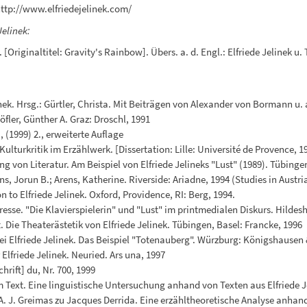
ttp://www.elfriedejelinek.com/
Jelinek:
riginaltitel: Gravity's Rainbow]. Übers. a. d. Engl.: Elfriede Jelinek u.
ek. Hrsg.: Gürtler, Christa. Mit Beiträgen von Alexander von Bormann u. a
Höfler, Günther A. Graz: Droschl, 1991
], (1999) 2., erweiterte Auflage
ulturkritik im Erzählwerk. [Dissertation: Lille: Université de Provence,
von Literatur. Am Beispiel von Elfriede Jelineks "Lust" (1989). Tübinge
s, Jorun B.; Arens, Katherine. Riverside: Ariadne, 1994 (Studies in Austr
on to Elfriede Jelinek. Oxford, Providence, RI: Berg, 1994.
rpresse. "Die Klavierspielerin" und "Lust" im printmedialen Diskurs. Hild
t. Die Theaterästetik von Elfriede Jelinek. Tübingen, Basel: Francke, 1996
ei Elfriede Jelinek. Das Beispiel "Totenauberg". Würzburg: Königshause
lfriede Jelinek. Neuried. Ars una, 1997
hrift] du, Nr. 700, 1999
im Text. Eine linguistische Untersuchung anhand von Texten aus Elfriede 
. J. Greimas zu Jacques Derrida. Eine erzähltheoretische Analyse anhand