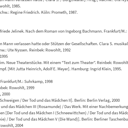
wohlt, 1985.
chw.: Regine Friedrich. Köln: Prometh, 1987.
 Elfriede Jelinek. Nach dem Roman von Ingeborg Bachmann. Frankfurt/M.:
Mann verlassen hatte oder Stützen der Gesellschaften. Clara S. musika
chw.: Ute Nyssen. Reinbek: Rowohlt, 1992
 1995
im. Neue Theaterstücke. Mit einem "Text zum Theater". Reinbek: Rowohlt
. [Mit Jutta Heinrich, Adolf E. Meyer]. Hamburg: Ingrid Klein, 1995.
k. Frankfurt/M.: Suhrkamp, 1998
inbek: Rowohlt, 1999
, 2000
chweigen / Der Tod und das Mädchen II]. Berlin: Berlin Verlag, 2000
d und das Mädchen III (Rosamunde) / Das Werk. Mit einer Nachbemerkung d
en [Der Tod und das Mädchen I (Schneewittchen) / Der Tod und das Mädch
e) / Der Tod und das Mädchen V (Die Wand)]. Berlin: Berliner Taschenbu
Rowohlt, 2004