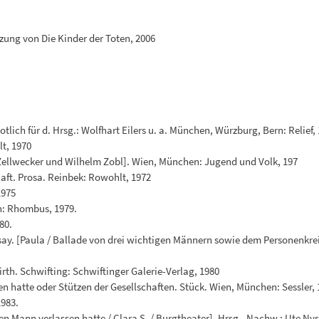
tzung von Die Kinder der Toten, 2006
tlich für d. Hrsg.: Wolfhart Eilers u. a. München, Würzburg, Bern: Relief,
t, 1970
 Zellwecker und Wilhelm Zobl]. Wien, München: Jugend und Volk, 197
haft. Prosa. Reinbek: Rowohlt, 1972
1975
en: Rhombus, 1979.
80.
ssay. [Paula / Ballade von drei wichtigen Männern sowie dem Personenkre
irth. Schwifting: Schwiftinger Galerie-Verlag, 1980
hatte oder Stützen der Gesellschaften. Stück. Wien, München: Sessler, 
1983.
 Mann verlassen hatte / Clara S. / Burgtheater]. Hrsg., Nachw.: Ute Nys