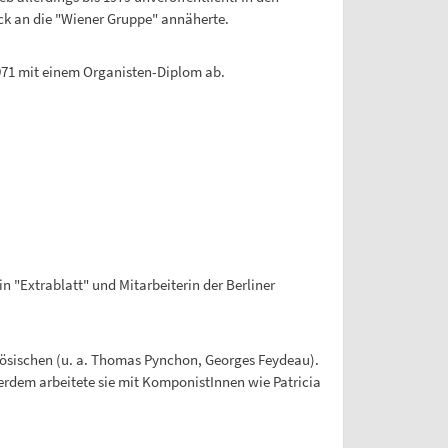
uck an die "Wiener Gruppe" annäherte.
971 mit einem Organisten-Diplom ab.
"Extrablatt" und Mitarbeiterin der Berliner
zösischen (u. a. Thomas Pynchon, Georges Feydeau).
erdem arbeitete sie mit KomponistInnen wie Patricia