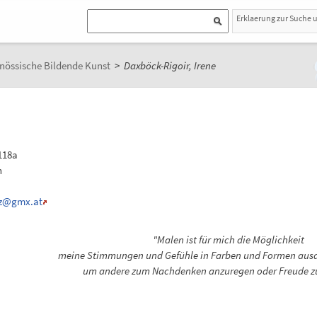
Erklaerung zur Suche 
nössische Bildende Kunst
>
Daxböck-Rigoir, Irene
118a
n
z
@gmx.at
"Malen ist für mich die Möglichkeit
meine Stimmungen und Gefühle in Farben und Formen ausd
um andere zum Nachdenken anzuregen oder Freude zu