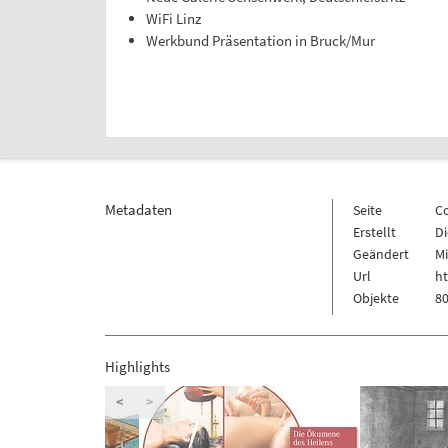
WiFi Linz
Werkbund Präsentation in Bruck/Mur
Metadaten
Seite
C
Erstellt
Di
Geändert
Mi
Url
h
Objekte
80
Highlights
<
>