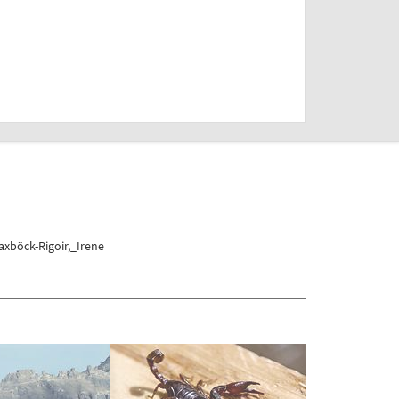
xböck-Rigoir,_Irene