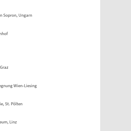
in Sopron, Ungarn
nhof
 Graz
egnung Wien-Liesing
e, St. Pölten
eum, Linz