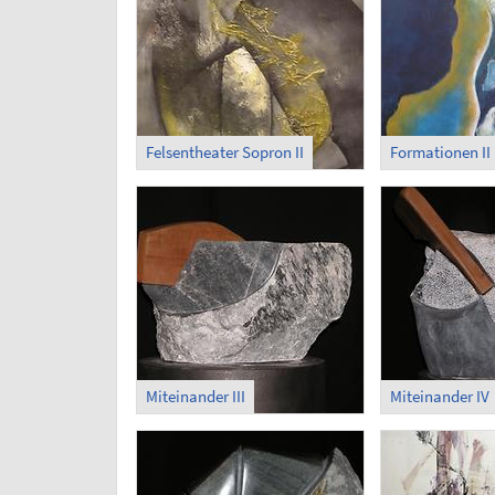
Felsentheater Sopron II
Formationen II
Miteinander III
Miteinander IV