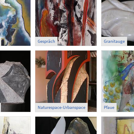
Gespräch
Granitauge
Naturespace-Urbanspace
Pfaue