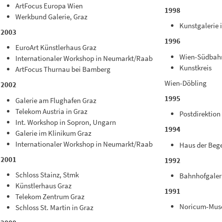
ArtFocus Europa Wien
1998
Werkbund Galerie, Graz
Kunstgalerie 
2003
1996
EuroArt Künstlerhaus Graz
Wien-Südbah
Internationaler Workshop in Neumarkt/Raab
Kunstkreis
ArtFocus Thurnau bei Bamberg
Wien-Döbling
2002
1995
Galerie am Flughafen Graz
Telekom Austria in Graz
Postdirektion
Int. Workshop in Sopron, Ungarn
1994
Galerie im Klinikum Graz
Internationaler Workshop in Neumarkt/Raab
Haus der Beg
2001
1992
Schloss Stainz, Stmk
Bahnhofgaleri
Künstlerhaus Graz
1991
Telekom Zentrum Graz
Noricum-Mus
Schloss St. Martin in Graz