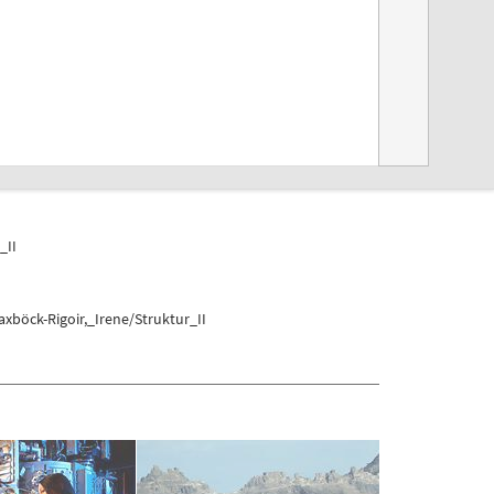
_II
böck-Rigoir,_Irene/Struktur_II