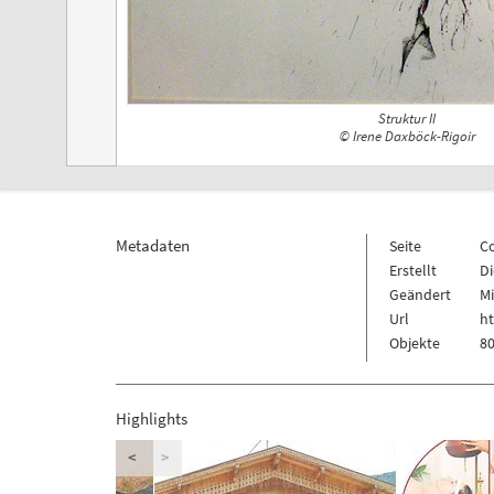
Struktur II
© Irene Daxböck-Rigoir
Metadaten
Seite
C
Erstellt
Di
Geändert
Mi
Url
h
Objekte
80
Highlights
<
>