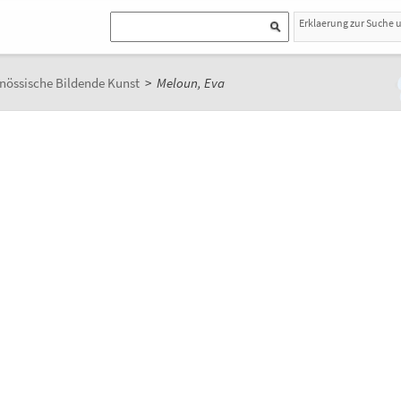
Erklaerung zur Suche 
nössische Bildende Kunst
>
Meloun, Eva