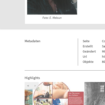
Foto: E. Meloun
Metadaten
Seite
C
Erstellt
Sa
Geändert
Mi
Url
h
Objekte
80
Highlights
<
>