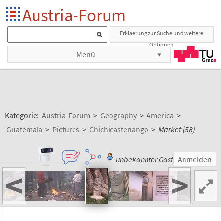
Austria-Forum
Erklaerung zur Suche und weitere
Optionen
Menü
Kategorie:
Austria-Forum
>
Geography
>
America
>
Guatemala
>
Pictures
>
Chichicastenango
>
Market (58)
unbekannter Gast
Anmelden
<
>