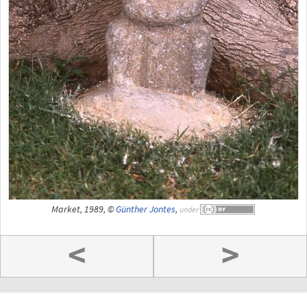
Market, 1989, ©
Günther Jontes
,
under
<
>