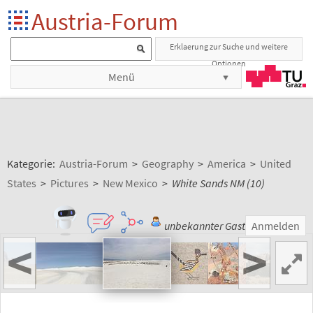
Austria-Forum
Erklaerung zur Suche und weitere
Optionen
Menü
Kategorie:
Austria-Forum
>
Geography
>
America
>
United
States
>
Pictures
>
New Mexico
>
White Sands NM (10)
unbekannter Gast
Anmelden
<
>