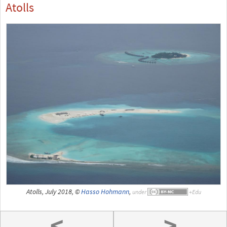
Atolls
Atolls, July 2018, ©
Hasso Hohmann
,
under
<
>