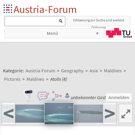
Austria-Forum
Erklaerung zur Suche und weitere
Optionen
Menü
Kategorie:
Austria-Forum
>
Geography
>
Asia
>
Maldives
>
Pictures
>
Maldives
>
Atolls (8)
unbekannter Gast
Anmelden
<
>