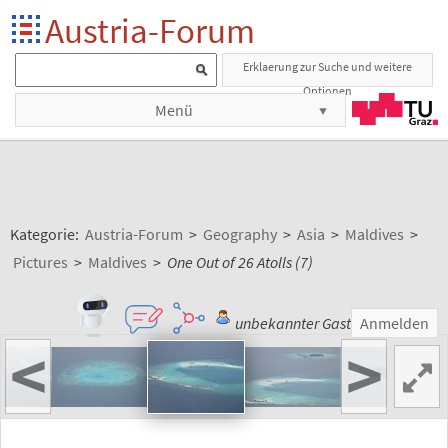
Austria-Forum
Erklaerung zur Suche und weitere
Optionen
Menü
Kategorie:
Austria-Forum
>
Geography
>
Asia
>
Maldives
>
Pictures
>
Maldives
>
One Out of 26 Atolls (7)
unbekannter Gast
Anmelden
<
>