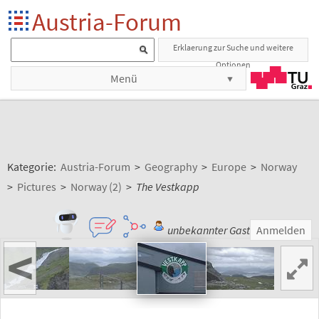
Austria-Forum
Erklaerung zur Suche und weitere
Optionen
Menü
Kategorie:
Austria-Forum
>
Geography
>
Europe
>
Norway
>
Pictures
>
Norway (2)
>
The Vestkapp
unbekannter Gast
Anmelden
<