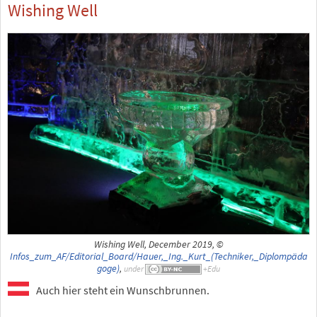
Wishing Well
Wishing Well, December 2019, ©
Infos_zum_AF/Editorial_Board/Hauer,_Ing._Kurt_(Techniker,_Diplompäda
goge)
,
under
Auch hier steht ein Wunschbrunnen.