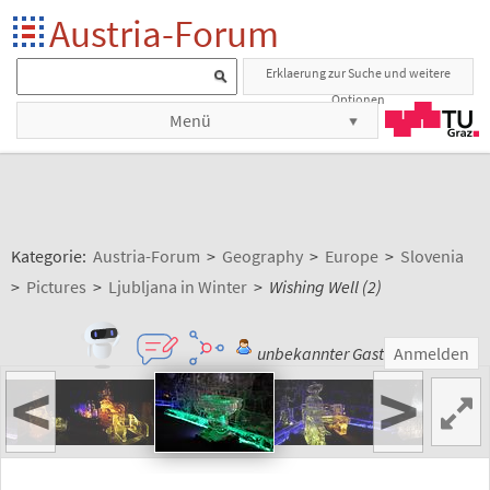
Austria-Forum
Erklaerung zur Suche und weitere
Optionen
Menü
Kategorie:
Austria-Forum
>
Geography
>
Europe
>
Slovenia
>
Pictures
>
Ljubljana in Winter
>
Wishing Well (2)
unbekannter Gast
Anmelden
<
>