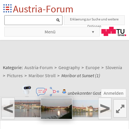
Austria-Forum
Erklaerung zur Suche und weitere
Optionen
Menü
Kategorie:
Austria-Forum
>
Geography
>
Europe
>
Slovenia
>
Pictures
>
Maribor Stroll
>
Maribor at Sunset (1)
unbekannter Gast
Anmelden
<
>