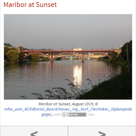
Maribor at Sunset
Maribor at Sunset, August 2019, ©
Infos_zum_AF/Editorial_Board/Hauer,_Ing._Kurt_(Techniker,_Diplompäda
goge)
,
under
<
>