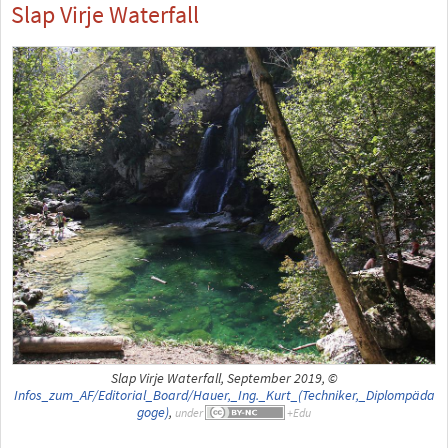
Slap Virje Waterfall
Slap Virje Waterfall, September 2019, ©
Infos_zum_AF/Editorial_Board/Hauer,_Ing._Kurt_(Techniker,_Diplompäda
goge)
,
under