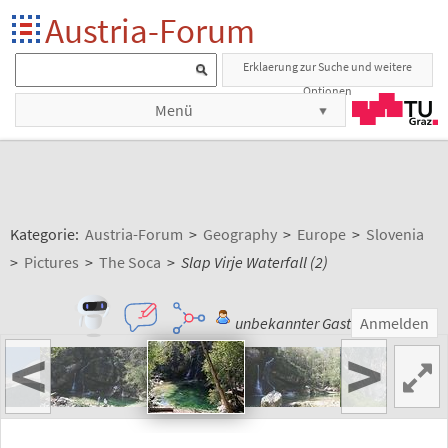
Austria-Forum
Erklaerung zur Suche und weitere
Optionen
Menü
Kategorie:
Austria-Forum
>
Geography
>
Europe
>
Slovenia
>
Pictures
>
The Soca
>
Slap Virje Waterfall (2)
unbekannter Gast
Anmelden
<
>