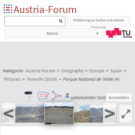
Austria-Forum
Erklaerung zur Suche und weitere
Optionen
Menü
Kategorie:
Austria-Forum
>
Geography
>
Europe
>
Spain
>
Pictures
>
Tenerife (2014)
>
Parque National de Teide (4)
unbekannter Gast
Anmelden
<
>