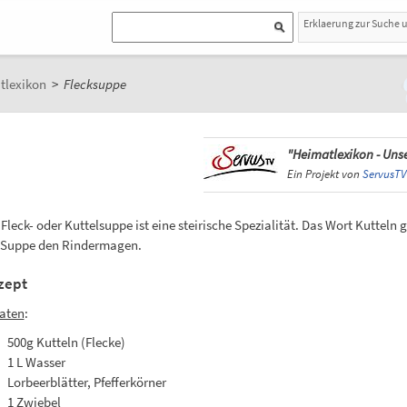
Erklaerung zur Suche 
tlexikon
>
Flecksuppe
"Heimatlexikon - Unse
Ein Projekt von
ServusTV
 Fleck- oder Kuttelsuppe ist eine steirische Spezialität. Das Wort Kutteln g
 Suppe den Rindermagen.
zept
aten
:
500g Kutteln (Flecke)
1 L Wasser
Lorbeerblätter, Pfefferkörner
1 Zwiebel