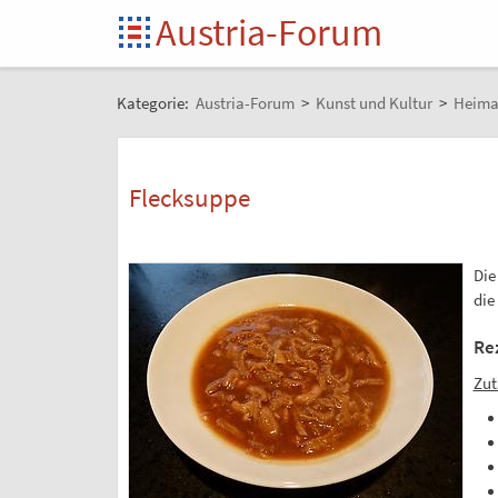
Austria-Forum
Kategorie:
Austria-Forum
>
Kunst und Kultur
>
Heima
Flecksuppe
Die
die
Re
Zut