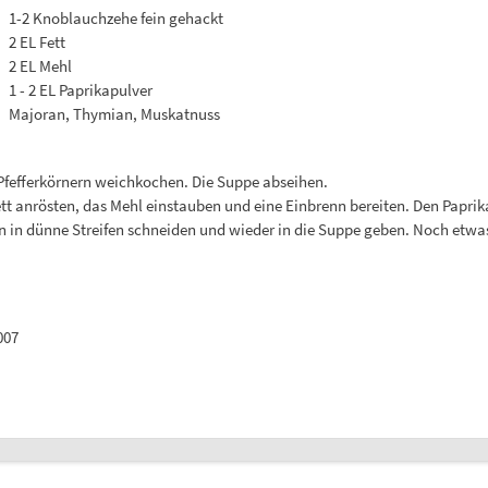
1-2 Knoblauchzehe fein gehackt
2 EL Fett
2 EL Mehl
1 - 2 EL Paprikapulver
Majoran, Thymian, Muskatnuss
 Pfefferkörnern weichkochen. Die Suppe abseihen.
tt anrösten, das Mehl einstauben und eine Einbrenn bereiten. Den Paprik
n in dünne Streifen schneiden und wieder in die Suppe geben. Noch etwas
007