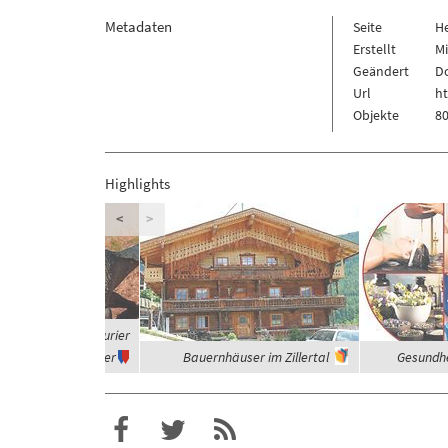
Metadaten
Seite
H
Erstellt
Mi
Geändert
Do
Url
ht
Objekte
80
Highlights
<
>
 waren die Dinosaurier
Vegetarier
Bauernhäuser im Zillertal
Gesundhe