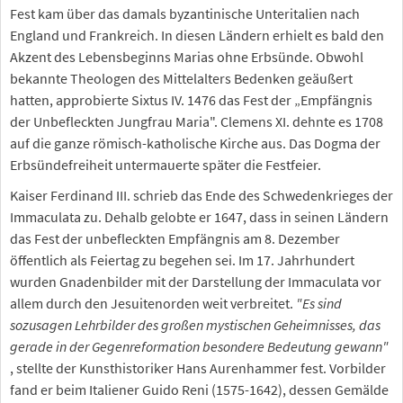
Fest kam über das damals byzantinische Unteritalien nach
England und Frankreich. In diesen Ländern erhielt es bald den
Akzent des Lebensbeginns Marias ohne Erbsünde. Obwohl
bekannte Theologen des Mittelalters Bedenken geäußert
hatten, approbierte Sixtus IV. 1476 das Fest der „Empfängnis
der Unbefleckten Jungfrau Maria". Clemens XI. dehnte es 1708
auf die ganze römisch-katholische Kirche aus. Das Dogma der
Erbsündefreiheit untermauerte später die Festfeier.
Kaiser Ferdinand III. schrieb das Ende des Schwedenkrieges der
Immaculata zu. Dehalb gelobte er 1647, dass in seinen Ländern
das Fest der unbefleckten Empfängnis am 8. Dezember
öffentlich als Feiertag zu begehen sei. Im 17. Jahrhundert
wurden Gnadenbilder mit der Darstellung der Immaculata vor
allem durch den Jesuitenorden weit verbreitet.
"Es sind
sozusagen Lehrbilder des großen mystischen Geheimnisses, das
gerade in der Gegenreformation besondere Bedeutung gewann"
, stellte der Kunsthistoriker Hans Aurenhammer fest. Vorbilder
fand er beim Italiener Guido Reni (1575-1642), dessen Gemälde