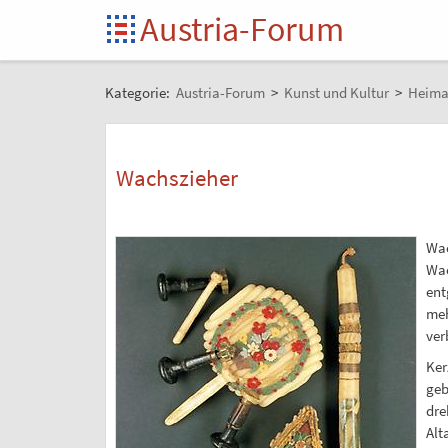
Austria-Forum
Kategorie:
Austria-Forum
>
Kunst und Kultur
>
Heima
Wachszieher
Wac
Wac
ent
meh
ver
Ker
geb
dre
Alt