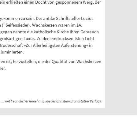
ln erhielten einen Docht von gesponnenem Werg, der
gekommen zu sein. Der antike Schriftsteller Lucius
 (’ Seifensieder). Wachskerzen waren im 14.
gegen dehnte die katholische Kirche ihren Gebrauch
 großartigen Luxus. Zu den eindrucksvollsten Licht-
uderschaft »Zur Allerheiligsten Auferstehung« in
lluminierten.
n ist, herzustellen, die der Qualität von Wachskerzen
her.
... mit freundlicher Genehmigung des Christian Brandstätter Verlags.