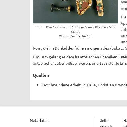
Man
in 
Die
Apu
Kerzen, Wachsstöcke und Stempel eines Wachsziehers.
Jah
19. Jh.
auß
© Brandstätter Verlag
und
Rom, die im Dunkel des frühen morgens des »Sabato S
Um 1825 gelang es dem französischen Chemiker Eugène C
entsprachen, aber billiger waren, und 1837 stellte Erne
Quellen
Verschwundene Arbeit, R. Palla, Christian Brands
Metadaten
Seite
H
Erstellt
Mi