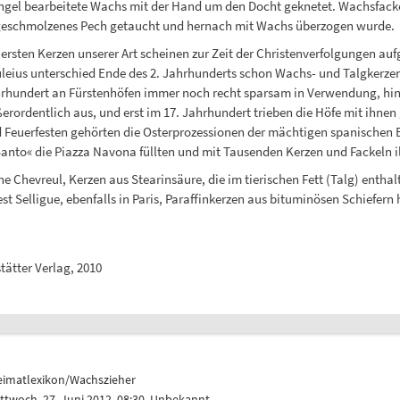
gel bearbeitete Wachs mit der Hand um den Docht geknetet. Wachsfacke
geschmolzenes Pech getaucht und hernach mit Wachs überzogen wurde.
 ersten Kerzen unserer Art scheinen zur Zeit der Christenverfolgungen auf
leius unterschied Ende des 2. Jahrhunderts schon Wachs- und Talgkerzen
rhundert an Fürstenhöfen immer noch recht sparsam in Verwendung, hin
erordentlich aus, und erst im 17. Jahrhundert trieben die Höfe mit ihnen
 Feuerfesten gehörten die Osterprozessionen der mächtigen spanischen Br
anto« die Piazza Navona füllten und mit Tausenden Kerzen und Fackeln i
hevreul, Kerzen aus Stearinsäure, die im tierischen Fett (Talg) enthalte
st Selligue, ebenfalls in Paris, Paraffinkerzen aus bituminösen Schiefern 
tätter Verlag, 2010
eimatlexikon/Wachszieher
ttwoch, 27. Juni 2012, 08:30, Unbekannt