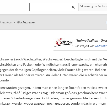
Erklaerung zur Suche 
tlexikon
>
Wachszieher
"Heimatlexikon - Unse
Ein Projekt von
ServusTV
hszieher (auch Wachszelter, Wachskerzler) beschäftigten sich mit der V
hsstöcken und Fackeln oder Windlichtern aus Bienenwachs, ein ehemals 
gegen der damaligen Gepflogenheiten, viele Frauen tätig waren. Bei den
r Frauen als Männer vertreten. An vielen Orten waren die Wachszieher mi
bunden.
zen wurden gezogen, indem man einen langen Dochtfaden mittels zweie
leichtes, zähflüssiges Wachs zog. Oder man goß das geschmolzene Wachs 
hbaren Scheibe hängenden Dochtfäden, bis der gewünschte Kerzendurchme
arkerzen wurden weder gezogen noch gegossen, sondern das in warmem W