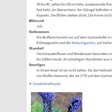
30 bis 40, selten bis 50cm hohe, ausdauernde Ros
fast kahl, sie überwintern. Am Stängel befinden 
Kapseln. Die Blüten stehen dicht. Die Krone ist b
Blütezeit
Juli.
Vorkommen
Die Wulfenie kommt nur auf dem Gartnerkofel in d
Kühwegeralm und der
Watschigeralm
, auf itali
Standort
Hochstaudenfluren und Weiderasen besonders in 
bis 1000m herab. An schattigen Standorten wie i
Sonstiges
In ihrem Areal ist sie nicht selten. Da das Verbrei
von Wulfen benannt, der sie 1779 auf dem Gartner
Sonderbriefmarke