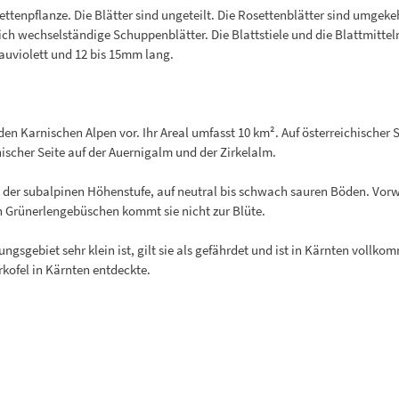
ettenpflanze. Die Blätter sind ungeteilt. Die Rosettenblätter sind umgeke
sich wechselständige Schuppenblätter. Die Blattstiele und die Blattmittel
lauviolett und 12 bis 15mm lang.
en Karnischen Alpen vor. Ihr Areal umfasst 10 km². Auf österreichischer S
enischer Seite auf der Auernigalm und der Zirkelalm.
der subalpinen Höhenstufe, auf neutral bis schwach sauren Böden. Vorw
n Grünerlengebüschen kommt sie nicht zur Blüte.
tungsgebiet sehr klein ist, gilt sie als gefährdet und ist in Kärnten vollk
kofel in Kärnten entdeckte.