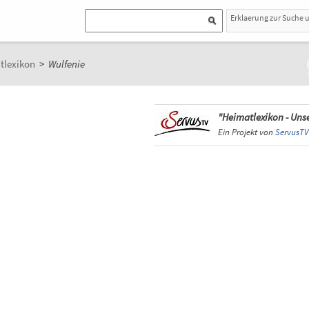
Erklaerung zur Suche 
tlexikon
>
Wulfenie
"Heimatlexikon - Unse
Ein Projekt von
ServusTV