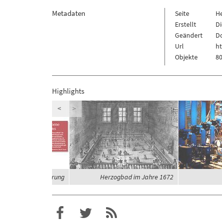
Metadaten
Seite
H
Erstellt
Di
Geändert
Do
Url
ht
Objekte
80
Highlights
<
>
eit und Globalisierung
Herzogbad im Jahre 1672