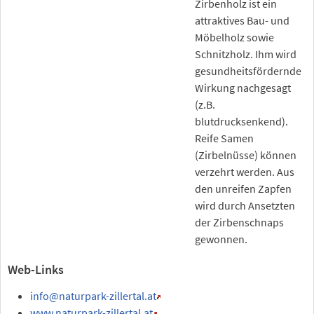
Zirbenholz ist ein
attraktives Bau- und
Möbelholz sowie
Schnitzholz. Ihm wird
gesundheitsfördernde
Wirkung nachgesagt
(z.B.
blutdrucksenkend).
Reife Samen
(Zirbelnüsse) können
verzehrt werden. Aus
den unreifen Zapfen
wird durch Ansetzten
der Zirbenschnaps
gewonnen.
Web-Links
info
@naturpark-zillertal.at
www.naturpark-zillertal.at