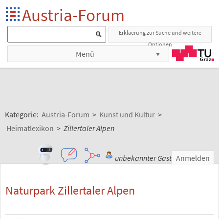
Austria-Forum
Erklaerung zur Suche und weitere
Optionen
Menü
Kategorie:
Austria-Forum
>
Kunst und Kultur
>
Heimatlexikon
>
Zillertaler Alpen
unbekannter Gast
Anmelden
Naturpark Zillertaler Alpen