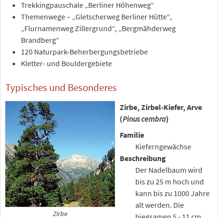
Trekkingpauschale „Berliner Höhenweg“
Themenwege – „Gletscherweg Berliner Hütte“,
„Flurnamenweg Zillergrund“, „Bergmähderweg
Brandberg“
120 Naturpark-Beherbergungsbetriebe
Kletter- und Bouldergebiete
Typisches und Besonderes
Zirbe, Zirbel-Kiefer, Arve
(
Pinus cembra
)
Familie
Kieferngewächse
Beschreibung
Der Nadelbaum wird
bis zu 25 m hoch und
kann bis zu 1000 Jahre
alt werden. Die
Zirbe
biegsamen 5 - 11 cm