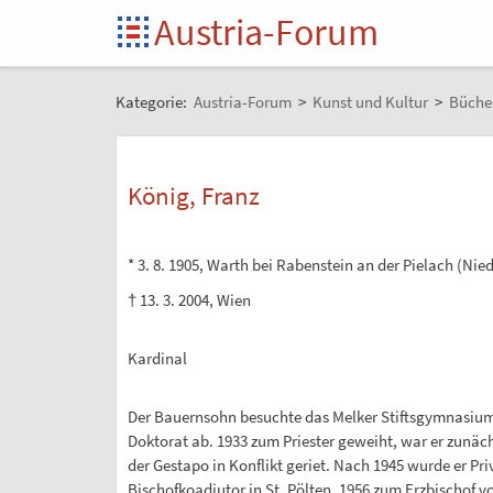
Austria-Forum
Kategorie:
Austria-Forum
>
Kunst und Kultur
>
Büche
König, Franz
* 3. 8. 1905, Warth bei Rabenstein an der Pielach (Nie
† 13. 3. 2004, Wien
Kardinal
Der Bauernsohn besuchte das Melker Stiftsgymnasium 
Doktorat ab. 1933 zum Priester geweiht, war er zunäch
der Gestapo in Konflikt geriet. Nach 1945 wurde er Pr
Bischofkoadjutor in St. Pölten, 1956 zum Erzbischof 