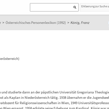
Erklaerung zur Suche 
r
>
Österreichisches Personenlexikon (1992)
>
König, Franz
derösterreich)
und studierte dann an der päpstlichen Universität Gregoriana Theologie
st als Kaplan in Niederösterreich tätig. 1938 übernahm er die Jugendseel
ivatdozent für Religionswissenschaften in Wien, 1949 Universitätsprofess
von Wien ernannt. 1958 erfolgte seine Erhebung zum Kardinal. König war