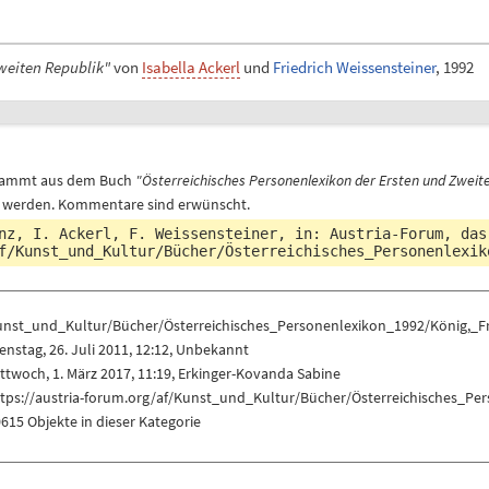
weiten Republik"
von
Isabella Ackerl
und
Friedrich Weissensteiner
, 1992
 stammt aus dem Buch
"Österreichisches Personenlexikon der Ersten und Zweite
 werden. Kommentare sind erwünscht.
nz, I. Ackerl, F. Weissensteiner, in: Austria-Forum, da
f/Kunst_und_Kultur/Bücher/Österreichisches_Personenlexik
unst_und_Kultur/Bücher/Österreichisches_Personenlexikon_1992/König,_F
enstag, 26. Juli 2011, 12:12, Unbekannt
ttwoch, 1. März 2017, 11:19,
Erkinger-Kovanda Sabine
ttps://austria-forum.org/af/Kunst_und_Kultur/Bücher/Österreichisches_Pe
615 Objekte in dieser Kategorie