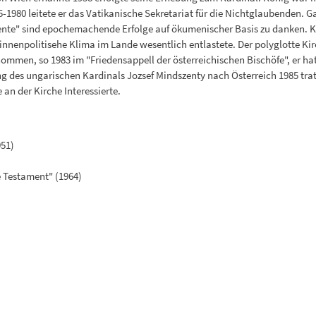
5-1980 leitete er das Vatikanische Sekretariat für die Nichtglaubenden. 
ente" sind epochemachende Erfolge auf ökumenischer Basis zu danken. Kö
 innenpolitisehe Klima im Lande wesentlich entlastete. Der polyglotte Kir
mmen, so 1983 im "Friedensappell der österreichischen Bischöfe", er hat 
g des ungarischen Kardinals Jozsef Mindszenty nach Österreich 1985 tra
 an der Kirche Interessierte.
951)
e Testament" (1964)