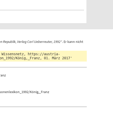
n Republik, Verlag Carl Ueberreuter, 1992"
. Er kann nicht
s Wissensnetz,
https://austria-
on_1992/König,_Franz
, 01. März 2017'
ranz
rsonenlexikon_1992/König,_Franz