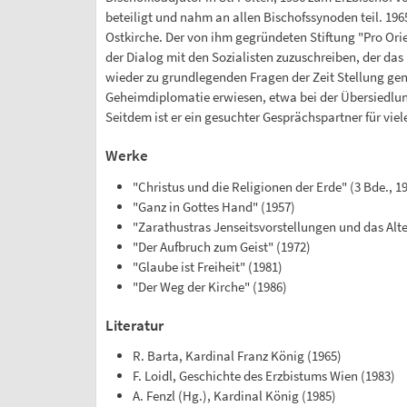
beteiligt und nahm an allen Bischofssynoden teil. 196
Ostkirche. Der von ihm gegründeten Stiftung "Pro Ori
der Dialog mit den Sozialisten zuzuschreiben, der das
wieder zu grundlegenden Fragen der Zeit Stellung geno
Geheimdiplomatie erwiesen, etwa bei der Übersiedlun
Seitdem ist er ein gesuchter Gesprächspartner für viele
Werke
"Christus und die Religionen der Erde" (3 Bde., 1
"Ganz in Gottes Hand" (1957)
"Zarathustras Jenseitsvorstellungen und das Alt
"Der Aufbruch zum Geist" (1972)
"Glaube ist Freiheit" (1981)
"Der Weg der Kirche" (1986)
Literatur
R. Barta, Kardinal Franz König (1965)
F. Loidl, Geschichte des Erzbistums Wien (1983)
A. Fenzl (Hg.), Kardinal König (1985)