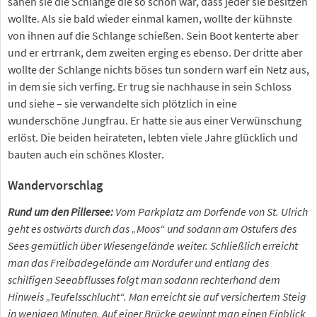
sahen sie die Schlange die so schön war, dass jeder sie besitzen
wollte. Als sie bald wieder einmal kamen, wollte der kühnste
von ihnen auf die Schlange schießen. Sein Boot kenterte aber
und er ertrrank, dem zweiten erging es ebenso. Der dritte aber
wollte der Schlange nichts böses tun sondern warf ein Netz aus,
in dem sie sich verfing. Er trug sie nachhause in sein Schloss
und siehe – sie verwandelte sich plötzlich in eine
wunderschöne Jungfrau. Er hatte sie aus einer Verwünschung
erlöst. Die beiden heirateten, lebten viele Jahre glücklich und
bauten auch ein schönes Kloster.
Wandervorschlag
Rund um den Pillersee:
Vom Parkplatz am Dorfende von St. Ulrich
geht es ostwärts durch das „Moos“ und sodann am Ostufers des
Sees gemütlich über Wiesengelände weiter. Schließlich erreicht
man das Freibadegelände am Nordufer und entlang des
schilfigen Seeabflusses folgt man sodann rechterhand dem
Hinweis „Teufelsschlucht“. Man erreicht sie auf versichertem Steig
in wenigen Minuten. Auf einer Brücke gewinnt man einen Einblick