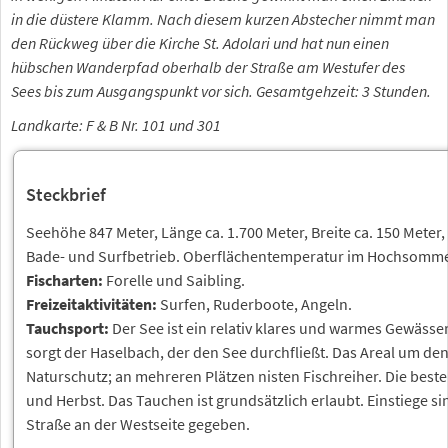
in die düstere Klamm. Nach diesem kurzen Abstecher nimmt man
den Rückweg über die Kirche St. Adolari und hat nun einen
hübschen Wanderpfad oberhalb der Straße am Westufer des
Sees bis zum Ausgangspunkt vor sich. Gesamtgehzeit: 3 Stunden.
Landkarte: F & B Nr. 101 und 301
Steckbrief
Seehöhe 847 Meter, Länge ca. 1.700 Meter, Breite ca. 150 Meter,
Bade- und Surfbetrieb. Oberflächentemperatur im Hochsomme
Fischarten:
Forelle und Saibling.
Freizeitaktivitäten:
Surfen, Ruderboote, Angeln.
Tauchsport:
Der See ist ein relativ klares und warmes Gewässer.
sorgt der Haselbach, der den See durchfließt. Das Areal um den
Naturschutz; an mehreren Plätzen nisten Fischreiher. Die bes
und Herbst. Das Tauchen ist grundsätzlich erlaubt. Einstiege si
Straße an der Westseite gegeben.