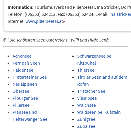
Information:
Tourismusverband Pillerseetal, Ina Stricker, Dorf
Telefon: ((05353) 524212, Fax: (05353) 52424, E-Mail:
ina.stricke
Internet:
www.pillerseetal.at
© "Die schönsten Seen Österreichs", Willi und Hilde Senft
Achensee
Schwarzensee bei
Fernpaß Seen
Kitzbühel
Haldensee
Thiersee
Hintersteiner See
Tiroler Seenland auf dem
Neualplseen
Rofan
Obersee
Tristacher See
Piburger See
Vilsalpsee
Pillersee
Walchsee
Plansee und
Waldseen bei Kufstein
Heiterwanger See
Zunigsee
Zupalsee