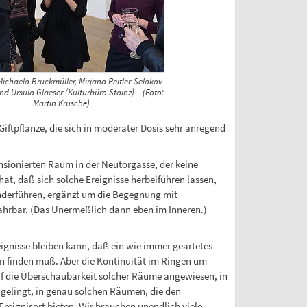
Michaela Bruckmüller, Mirjana Peitler-Selakov
nd Ursula Glaeser (Kulturbüro Stainz) – (Foto:
Martin Krusche)
 Giftpflanze, die sich in moderater Dosis sehr anregend
ensionierten Raum in der Neutorgasse, der keine
at, daß sich solche Ereignisse herbeiführen lassen,
derführen, ergänzt um die Begegnung mit
ahrbar. (Das Unermeßlich dann eben im Inneren.)
eignisse bleiben kann, daß ein wie immer geartetes
n finden muß. Aber die Kontinuität im Ringen um
auf die Überschaubarkeit solcher Räume angewiesen, in
gelingt, in genau solchen Räumen, die den
reignisort bieten. Wir brauchen unendlich viele