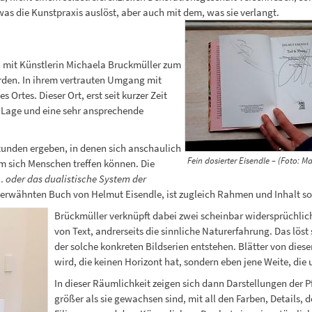
was die Kunstpraxis auslöst, aber auch mit dem, was sie verlangt.
 mit Künstlerin Michaela Bruckmüller zum
rden. In ihrem vertrauten Umgang mit
s Ortes. Dieser Ort, erst seit kurzer Zeit
e Lage und eine sehr ansprechende
Stunden ergeben, in denen sich anschaulich
Fein dosierter Eisendle – (Foto: M
em sich Menschen treffen können. Die
 oder das dualistische System der
erwähnten Buch von Helmut Eisendle, ist zugleich Rahmen und Inhalt so 
Brückmüller verknüpft dabei zwei scheinbar widersprüchlich
von Text, andrerseits die sinnliche Naturerfahrung. Das löst s
der solche konkreten Bildserien entstehen. Blätter von dies
wird, die keinen Horizont hat, sondern eben jene Weite, die
In dieser Räumlichkeit zeigen sich dann Darstellungen der P
größer als sie gewachsen sind, mit all den Farben, Details, 