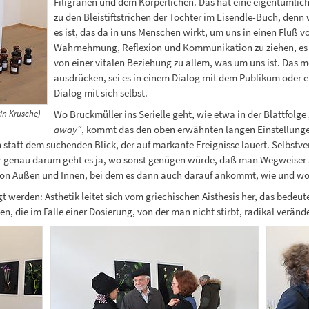
Filigranen und dem Körperlichen. Das hat eine eigentümlich
zu den Bleistiftstrichen der Tochter im Eisendle-Buch, den
es ist, das da in uns Menschen wirkt, um uns in einen Fluß v
Wahrnehmung, Reflexion und Kommunikation zu ziehen, es
von einer vitalen Beziehung zu allem, was um uns ist. Das m
ausdrücken, sei es in einem Dialog mit dem Publikum oder 
Dialog mit sich selbst.
tin Krusche)
Wo Bruckmüller ins Serielle geht, wie etwa in der Blattfolge
away“
, kommt das den oben erwähnten langen Einstellung
 statt dem suchenden Blick, der auf markante Ereignisse lauert. Selbst
er genau darum geht es ja, wo sonst genügen würde, daß man Wegweiser a
n Außen und Innen, bei dem es dann auch darauf ankommt, wie und wov
werden: Ästhetik leitet sich vom griechischen Aisthesis her, das bede
en, die im Falle einer Dosierung, von der man nicht stirbt, radikal ver