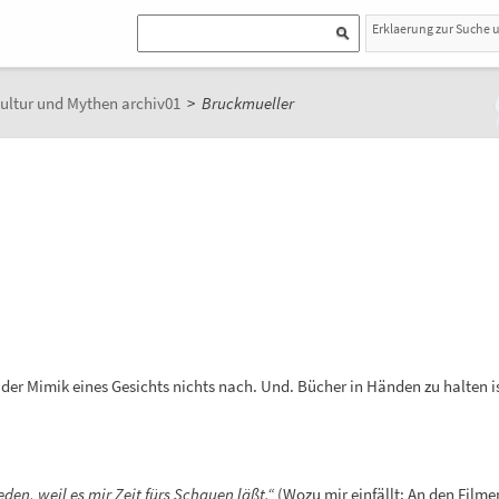
Erklaerung zur Suche 
ultur und Mythen archiv01
>
Bruckmueller
er Mimik eines Gesichts nichts nach. Und. Bücher in Händen zu halten is
den, weil es mir Zeit fürs Schauen läßt.“
(Wozu mir einfällt: An den Filme