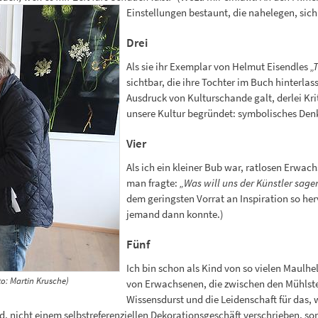
Einstellungen bestaunt, die nahelegen, sich
Drei
Als sie ihr Exemplar von Helmut Eisendles
„
sichtbar, die ihre Tochter im Buch hinterla
Ausdruck von Kulturschande galt, derlei Kri
unsere Kultur begründet: symbolisches Denk
Vier
Als ich ein kleiner Bub war, ratlosen Erwach
man fragte:
„Was will uns der Künstler sage
dem geringsten Vorrat an Inspiration so her
jemand dann konnte.)
Fünf
Ich bin schon als Kind von so vielen Maulhe
o: Martin Krusche)
von Erwachsenen, die zwischen den Mühlstei
Wissensdurst und die Leidenschaft für das, 
 nicht einem selbstreferenziellen Dekorationsgeschäft verschrieben, son