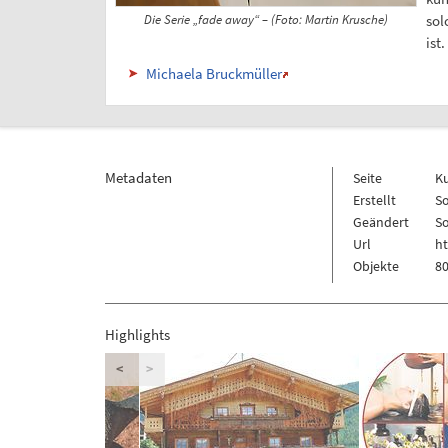
Die Serie „fade away“ – (Foto: Martin Krusche)
sol
ist.
Michaela Bruckmüller
Metadaten
Seite
K
Erstellt
So
Geändert
So
Url
h
Objekte
80
Highlights
<
>