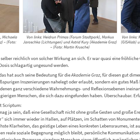
), Michaela
Von links: Heidrun Primas (Forum Stadtpark), Markus
Von links: 
) – (Foto:
Jaroschka (Lichtungen) und Astrid Kury (Akademie Graz)
(GISAlab) u
– (Foto: Martin Krusche)
 selber reichlich von solcher Wirkung an sich. Er war quasi eine fröhliche
 Dosis schlagartig ungesund werden.
 das hat auch seine Bedeutung für die
Akademie Graz
, für diesen gut dim
ßspurigen Inszenierungen nahelegt oder erlaubt, sondern ein gutes Maß h
 denen ganz verschiedene Wahrnehmungs- und Reflexionsebenen ineinan
gierigen Menschen, die sich dazu eingefunden haben. Überschaubar. Erf
t Scriptum:
mag ja sein, daß eine Gesellschaft nicht ohne große Gesten und große Er
r“ sich immer wieder in Hallen, auf Plätzen, im Schatten von Monumente
hste Klarheiten, das geistige Leben eines konkreten Lebensraumes, ist 
en reale soziale Begegnung möglich bleibt, persönliche Kommunikation 
stlerischen Prozessen einzelner Menschen einen öffentlich zugänglichen E