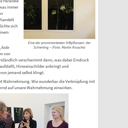
e Parallele
n was immer
on
 handelt
öchte sich
einem
Eine der prominentesten Giftpflanzen: der
„fade
Schierling – (Foto: Martin Krusche)
en von
verständlich verschwimmt dann, was dabei Eindruck
ufstellt, Hinweisschilder anbringt und
on jemand selbst klingt.
utet Wahrnehmung. Wie wunderbar die Verknüpfung mit
ändernd auf unsere Wahrnehmung einwirken.