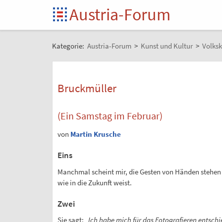
Austria-Forum
Kategorie:
Austria-Forum
>
Kunst und Kultur
>
Volksk
Bruckmüller
(Ein Samstag im Februar)
von
Martin Krusche
Eins
Manchmal scheint mir, die Gesten von Händen stehen d
wie in die Zukunft weist.
Zwei
Sie sagt:
„Ich habe mich für das Fotografieren entschie