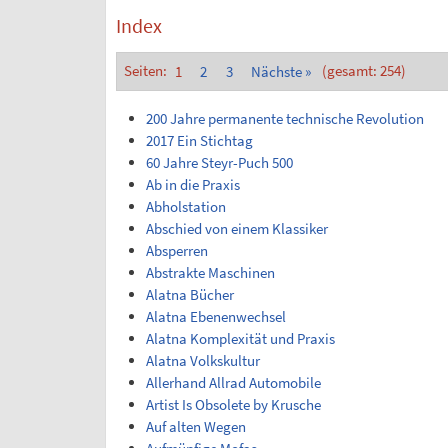
Index
Seiten:
1
2
3
Nächste »
(gesamt: 254)
200 Jahre permanente technische Revolution
2017 Ein Stichtag
60 Jahre Steyr-Puch 500
Ab in die Praxis
Abholstation
Abschied von einem Klassiker
Absperren
Abstrakte Maschinen
Alatna Bücher
Alatna Ebenenwechsel
Alatna Komplexität und Praxis
Alatna Volkskultur
Allerhand Allrad Automobile
Artist Is Obsolete by Krusche
Auf alten Wegen