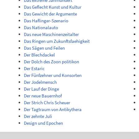
Das extreme Jahrhundert
Das Geflecht Kunst und Kultur
Das Gewicht der Argumente
Das Haflinger-Szenario
Das Nationalauto
Das neue Maschinenzeitalter
Das Ringen um Zukunftsfaehigkeit
Das Sägen und Feilen
Der Blechdackel
Der Dolch des Zoon politikon
Der Estaric
Der Fünfzehner und Konsorten
Der Jodelmensch
Der Lauf der Dinge
Der neue Bauernhof
Der Strich Chris Scheuer
Der Tagtraum von Antikythera
Der zehnte Juli
Design und Epochen