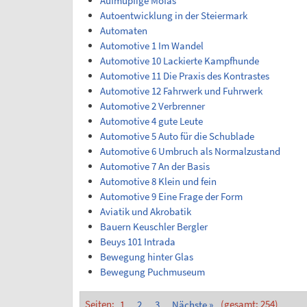
Aufmüpfige Mofas
Autoentwicklung in der Steiermark
Automaten
Automotive 1 Im Wandel
Automotive 10 Lackierte Kampfhunde
Automotive 11 Die Praxis des Kontrastes
Automotive 12 Fahrwerk und Fuhrwerk
Automotive 2 Verbrenner
Automotive 4 gute Leute
Automotive 5 Auto für die Schublade
Automotive 6 Umbruch als Normalzustand
Automotive 7 An der Basis
Automotive 8 Klein und fein
Automotive 9 Eine Frage der Form
Aviatik und Akrobatik
Bauern Keuschler Bergler
Beuys 101 Intrada
Bewegung hinter Glas
Bewegung Puchmuseum
Seiten:
1
2
3
Nächste »
(gesamt: 254)