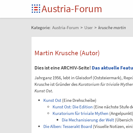
Austria-Forum
Kategorie:
Austria-Forum
>
User
>
krusche martin
Martin Krusche (Autor)
Dies ist eine ARCHIV-Seite!
Das aktuelle Feat
Jahrganz 1956, lebt in Gleisdorf (Oststeiermark), Rep
Krusche ist Gründer des
Kuratorium für triviale Mythe
Kunst Ost
.
Kunst Ost
(Eine Drehscheibe)
Kunst Ost: Die Edition
(Eine nächste Stufe d
Kuratorium für triviale Mythen
(Angelpunkt
Die Mechanisierung der Welt
(Übersich
Die Alben: Tesserakt Board
(Visuelle Notizen, ein