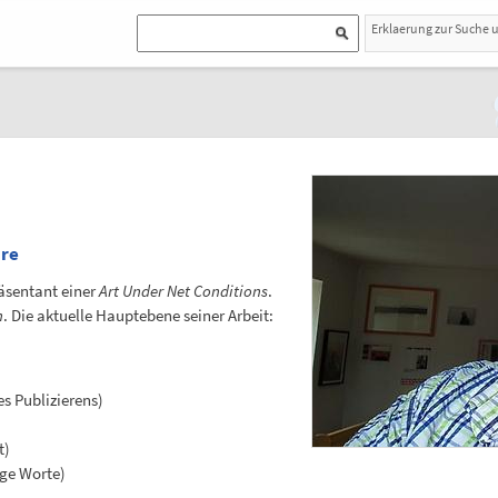
Erklaerung zur Suche 
ure
räsentant einer
Art Under Net Conditions
.
n
. Die aktuelle Hauptebene seiner Arbeit:
es Publizierens)
)
t)
ige Worte)