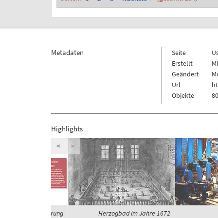
Metadaten
Seite
U
Erstellt
Mi
Geändert
Mo
Url
ht
Objekte
80
Highlights
<
>
eit und Globalisierung
Herzogbad im Jahre 1672