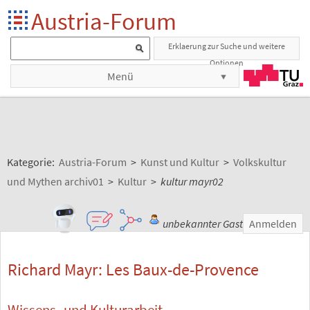
Austria-Forum
Erklaerung zur Suche und weitere
Optionen
Menü
Kategorie:
Austria-Forum
>
Kunst und Kultur
>
Volkskultur
und Mythen archiv01
>
Kultur
>
kultur mayr02
unbekannter Gast
Anmelden
Richard Mayr: Les Baux-de-Provence
Wissens- und Kulturarbeit