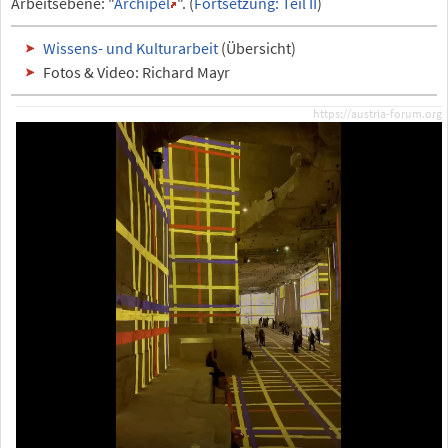
Arbeitsebene: "
Archipel
". (
Fortsetzung: Teil II
)
Wissens- und Kulturarbeit
(Übersicht)
Fotos & Video: Richard Mayr
https://austria-forum.org