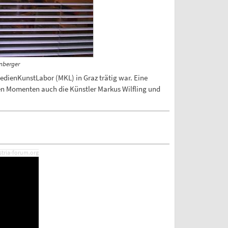
enberger
MedienKunstLabor (MKL) in Graz trätig war. Eine
enen Momenten auch die Künstler Markus Wilfling und
stria-forum.org