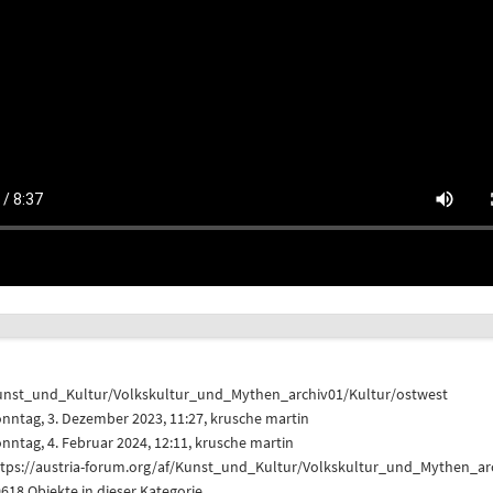
unst_und_Kultur/Volkskultur_und_Mythen_archiv01/Kultur/ostwest
nntag, 3. Dezember 2023, 11:27,
krusche martin
nntag, 4. Februar 2024, 12:11,
krusche martin
ttps://austria-forum.org/af/Kunst_und_Kultur/Volkskultur_und_Mythen_ar
618 Objekte in dieser Kategorie