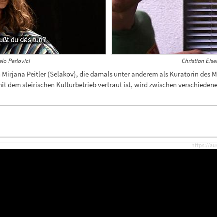
lo Perlovici
Christian Eis
 Mirjana Peitler (Selakov), die damals unter anderem als Kuratorin des 
mit dem steirischen Kulturbetrieb vertraut ist, wird zwischen verschied
https://au