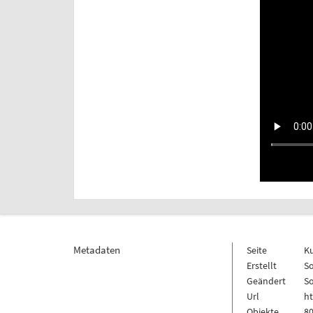
Metadaten
Seite
K
Erstellt
So
Geändert
So
Url
h
Objekte
80