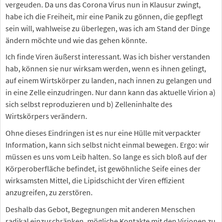
vergeuden. Da uns das Corona Virus nun in Klausur zwingt,
habe ich die Freiheit, mir eine Panik zu gönnen, die gepflegt
sein will, wahlweise zu überlegen, was ich am Stand der Dinge
ändern möchte und wie das gehen könnte.
Ich finde Viren äußerst interessant. Was ich bisher verstanden
hab, können sie nur wirksam werden, wenn es ihnen gelingt,
auf einem Wirtskörper zu landen, nach innen zu gelangen und
in eine Zelle einzudringen. Nur dann kann das aktuelle Virion a)
sich selbst reproduzieren und b) Zelleninhalte des
Wirtskörpers verändern.
Ohne dieses Eindringen ist es nur eine Hülle mit verpackter
Information, kann sich selbst nicht einmal bewegen. Ergo: wir
müssen es uns vom Leib halten. So lange es sich bloß auf der
Körperoberfläche befindet, ist gewöhnliche Seife eines der
wirksamsten Mittel, die Lipidschicht der Viren effizient
anzugreifen, zu zerstören.
Deshalb das Gebot, Begegnungen mit anderen Menschen
radikal einzuschränken, mögliche Kontakte mit den Virionen zu