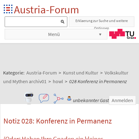
Austria-Forum
Erklaerung zur Suche und weitere
Optionen
Menü
Kategorie:
Austria-Forum
>
Kunst und Kultur
>
Volkskultur
und Mythen archiv01
>
howl
>
028 Konferenz in Permanenz
unbekannter Gast
Anmelden
Notiz 028: Konferenz in Permanenz
(Oder: Haben Ihro Gnaden ein kleines