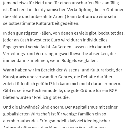
jemand etwa für Neid und für einen unscharfen Blick anfällig
ist. Doch erst in der dynamischen Verknüpfung dieser Optionen
(bezahlte und unbezahlte Arbeit) kann bottom up eine sehr
selbstbestimmte Kulturarbeit gedeihen.
In den günstigsten Fällen, von denen es viele gibt, bedeutet das,
jeder an Cash investierte Euro wird durch individuelles
Engagement vervielfacht. Außerdem lassen sich dadurch
Verteilungs- und Verdrängungswettbewerbe absenken, die
immer dann zunehmen, wenn Budgets wegfallen.
Wann haben wir im Bereich der Wissens- und Kulturarbeit, der
Kunstpraxis und verwandter Genres, die Debatte darüber
zuletzt öffentlich geführt? Ich kann mich nicht daran erinnern.
Gibt es seriöse Rechenmodelle, die gute Gründe für ein BGE
bieten würden? Freilich gibt es die.
Und die Einwände? Sind enorm. Der Kapitalismus mit seiner
globalisierten Wirtschaft ist für wenige Familien ein so
atemberaubendes Erfolgsmodell, daß viel ideologischer
Aufwand nötig war, den Menschen jene Vorstellungen