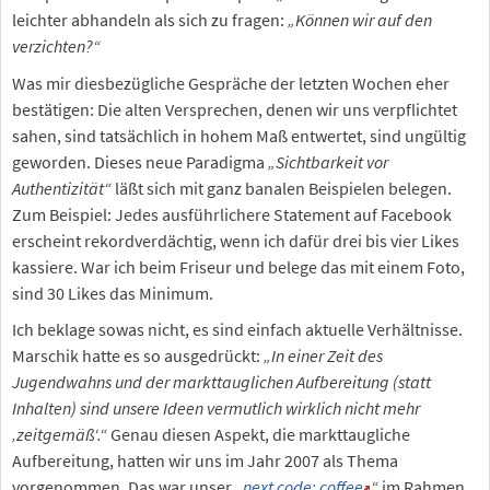
leichter abhandeln als sich zu fragen:
„Können wir auf den
verzichten?“
Was mir diesbezügliche Gespräche der letzten Wochen eher
bestätigen: Die alten Versprechen, denen wir uns verpflichtet
sahen, sind tatsächlich in hohem Maß entwertet, sind ungültig
geworden. Dieses neue Paradigma
„Sichtbarkeit vor
Authentizität“
läßt sich mit ganz banalen Beispielen belegen.
Zum Beispiel: Jedes ausführlichere Statement auf Facebook
erscheint rekordverdächtig, wenn ich dafür drei bis vier Likes
kassiere. War ich beim Friseur und belege das mit einem Foto,
sind 30 Likes das Minimum.
Ich beklage sowas nicht, es sind einfach aktuelle Verhältnisse.
Marschik hatte es so ausgedrückt:
„In einer Zeit des
Jugendwahns und der markttauglichen Aufbereitung (statt
Inhalten) sind unsere Ideen vermutlich wirklich nicht mehr
‚zeitgemäß‘.“
Genau diesen Aspekt, die markttaugliche
Aufbereitung, hatten wir uns im Jahr 2007 als Thema
vorgenommen. Das war unser
„
next code: coffee
“
im Rahmen