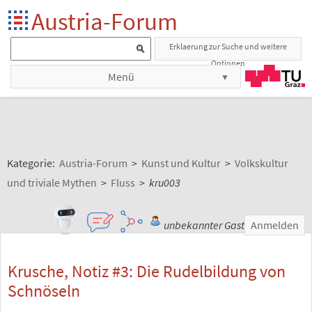
Austria-Forum
Erklaerung zur Suche und weitere
Optionen
Menü
Kategorie:
Austria-Forum
>
Kunst und Kultur
>
Volkskultur
und triviale Mythen
>
Fluss
>
kru003
unbekannter Gast
Anmelden
Krusche, Notiz #3: Die Rudelbildung von
Schnöseln