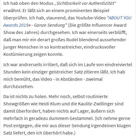
Ich hab oben den Modus
„Sichtbarkeit vor Authentizität“
erwähnt. Er läßt sich an einem prominenten Beispiel
überprüfen. Ich hab, staunend, das Youtube-Video
"
ABOUT YOU
Awards 2019
- Ganze Sendung"
(Die größte Influencer Award
Show des Jahres) durchgesehen. Ich war einerseits verblüfft,
daß man mir ein derart großes Rudel blendend aussehender
junger Menschen in so kontrastreicher, eindrucksvoller
Kostümierung zeigen konnte.
Ich war andrerseits irritiert, daß sich im Laufe von eindreiviertel
Stunden kein einziger geistreicher Satz zitieren läßt. Ich hab
mich bemüht, das Video - in Abständen - zweimal
durchzusehen.
Da ist nichts zu holen. Mehr noch, selbst routinierte
Showgrößen wie Heidi Klum und die Kaulitz-Zwillinger sind
damit überfordert, haben nichts auf Lager, äußern sich
mehrfach in geradezu dummem Gestammel. (Ich nehme gerne
Post entgegen, die mir aus dieser Sendung irgendeinen klugen
Satz liefert, den ich überhört habe.)