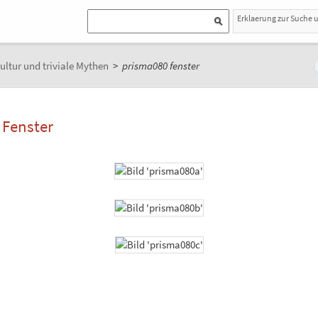
Erklaerung zur Suche 
ultur und triviale Mythen
>
prisma080 fenster
 Fenster