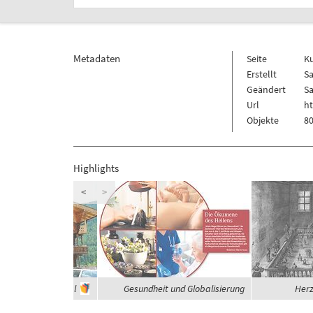
Metadaten
Seite
K
Erstellt
Sa
Geändert
Sa
Url
h
Objekte
80
Highlights
<
>
häuser im Zillertal
Gesundheit und Globalisierung
Herz