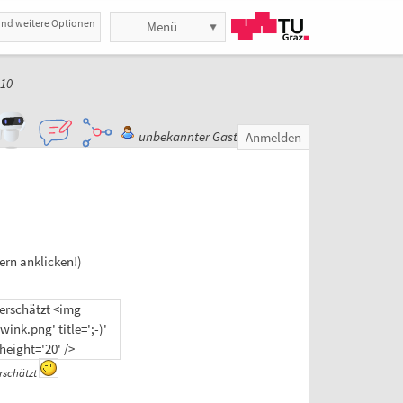
und weitere Optionen
Menü
10
unbekannter Gast
Anmelden
ern anklicken!)
rschätzt