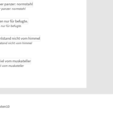
r panzer: normstahl
 nur für befugte.
lstand nicht vom himmel
iel vom muskateller
uten10