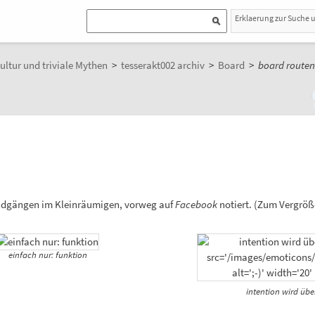
Erklaerung zur Suche 
ultur und triviale Mythen
>
tesserakt002 archiv
>
Board
>
board routen
ndgängen im Kleinräumigen, vorweg auf
Facebook
notiert. (Zum Vergröß
einfach nur: funktion
intention wird übe