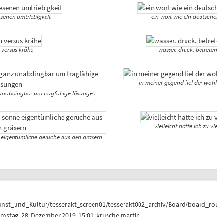
senen umtriebigkeit
ein wort wie ein deutsche
 versus krähe
wasser. druck. betreten
in meiner gegend fiel der woh
unabdingbar um tragfähige lösungen
vielleicht hatte ich zu v
 eigentümliche gerüche aus den gräsern
unst_und_Kultur/tesserakt_screen01/tesserakt002_archiv/Board/board_ro
mstag, 28. Dezember 2019, 15:01,
krusche martin