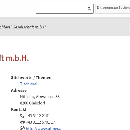
Erklaerung zur Suche 
chlerei Gesellschaft m.b.H.
ft m.b.H.
Stichworte / Themen
Tischlerei
Adresse
Nitscha, Arnwiesen 33
8200 Gleisdorf
Kontakt
+43 3112 2161
+43 3112 5701 17
http://www.almer.at