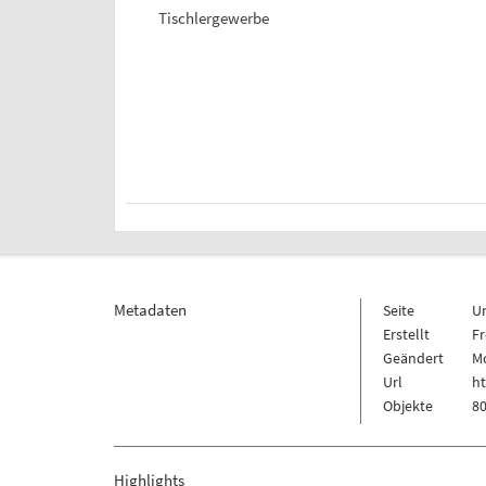
Tischlergewerbe
Metadaten
Seite
U
Erstellt
Fr
Geändert
Mo
Url
h
Objekte
80
Highlights